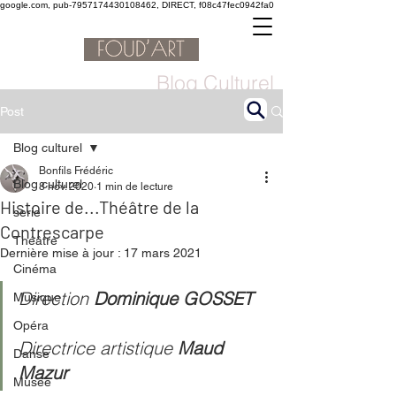
google.com, pub-7957174430108462, DIRECT, f08c47fec0942fa0
Blog Culturel
Post
Blog culturel
Bonfils Frédéric
Blog culturel
8 nov. 2020
1 min de lecture
Histoire de...Théâtre de la
serie
Contrescarpe
Théâtre
Dernière mise à jour :
17 mars 2021
Cinéma
Direction 
Dominique GOSSET   
Musique
Opéra
Directrice artistique 
Maud 
Danse
Mazur 
Musée