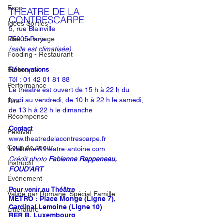
Expo
THEATRE DE LA 
CONTRESCARPE
Idées Sorties
5, rue Blainville 
Idée de voyage
75005 Paris
(salle est climatisée)
Fooding - Restaurant
Réservations
Burlesque
Tél : 01 42 01 81 88
Performance
Le théâtre est ouvert de 15 h à 22 h du 
lundi au vendredi, de 10 h à 22 h le samedi, 
Rire
de 13 h à 22 h le dimanche
Récompense
Contact 
Festival
www.theatredelacontrescarpe.fr
Coup de coeur
billetterie@theatre-antoine.com
Crédit photo 
Fabienne Rappeneau, 
Instructif
FOUD'ART
Événement
Pour venir au Théâtre
Validé par Romane. Spécial Famille
MÉTRO : Place Monge (Ligne 7), 
Cardinal Lemoine (Ligne 10)
Littérature
RER B, Luxembourg