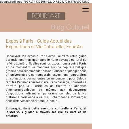
google.com, pub-7957174430108462, DIRECT, f08c47fec0942fa0
Blog Culturel
Expos à Paris - Guide Actuel des
Expositions et Vie Culturelle | Foud’Art
Découvrez les expos à Paris avec Foud’Art, votre guide
essentiel pour naviguer dans le riche paysage culturel de
la Ville Lumière. Quelles sont les expositions à voir à Paris
en ce moment ? Ne manquez aucune pépite artistique
grâce à nos recommandations actualisées et plongez dans
un univers où art contemporain, expositions temporaires
et collections permanentes se rencontrent pour éblouir
tant les Parisiens que les visiteurs de passage. Foud’Art ne
s’arrête pas là : critiques de théâtre et analyses
cinématographiques se mêlent aux découvertes
d’expositions, offrant un panorama complet de la vie
culturelle parisienne à ceux qui cherchent à s’immerger
dans l’effervescence artistique locale.
Embarquez dans cette aventure culturelle à Paris, et
laissez-vous guider à travers ses ruelles d'art et de
création.