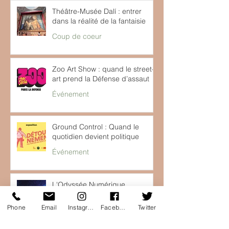
Théâtre-Musée Dalí : entrer
dans la réalité de la fantaisie
Coup de coeur
Zoo Art Show : quand le street-
art prend la Défense d’assaut
Événement
Ground Control : Quand le
quotidien devient politique
Événement
L'Odyssée Numérique
"RECHARGER" : Une Expérience
Immersive Unique au Hangar Y
Phone
Email
Instagram
Facebook
Twitter
Expo