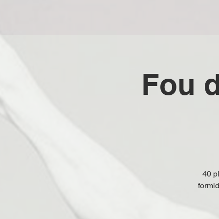
Fou d
40 p
formid