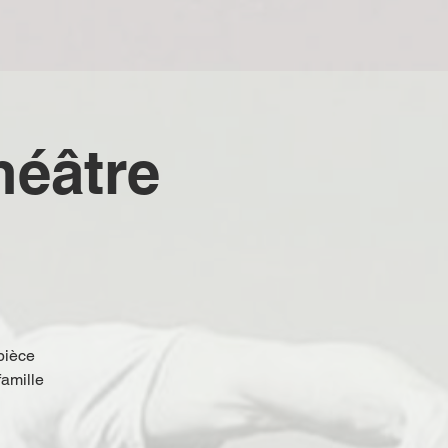
héâtre
pièce
famille