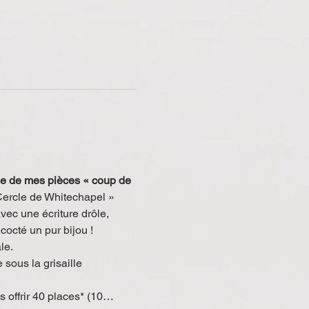
ne de mes pièces « coup de 
 Cercle de Whitechapel » 
vec une écriture drôle, 
octé un pur bijou !  
le. 
sous la grisaille 
s offrir 40 places* (10…