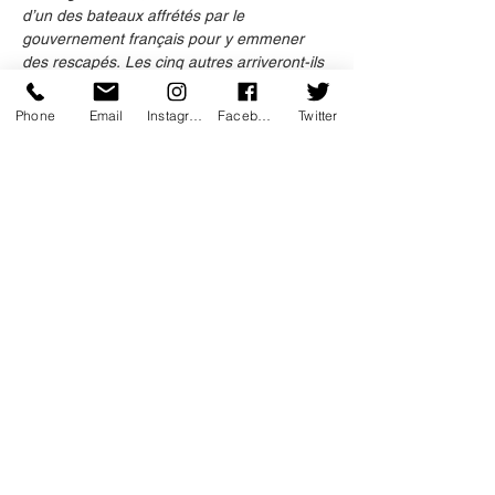
d’un des bateaux affrétés par le 
gouvernement français pour y emmener 
des rescapés.
Les cinq autres arriveront-ils 
à la rejoindre
?
Une comédie sur la…
Phone
Email
Instagram
Facebook
Twitter
Afficher plus
Billets
Vente expirée
Type de billet
Les Immergés
Prix
0,00 €