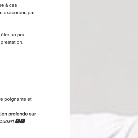
re à ces 
s exacerbés par 
 être un peu 
prestation, 
re poignante et 
ion profonde sur 
oudart 🅵🅵