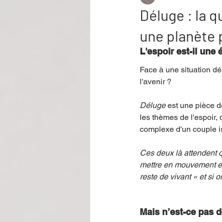
Déluge : la 
une planète
Performance
Rire
Réco
L'espoir est-il une
Face à une situation dé
Événement
Validé par Romane
l'avenir ?
Déluge
 est une pièce d
les thèmes de l'espoir,
Offre spéciale
Annuaire Théât
complexe d'un couple is
Ces deux là attendent q
mettre en mouvement et n
reste de vivant « et si o
Mais n’est-ce pas d