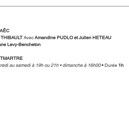
OAËC
c THIBAULT 
Avec
 Amandine PUDLO et Julien HETEAU
ane Levy-Bencheton
NTMARTRE
redi au samedi à 19h ou 21h • dimanche à 16h00 
• 
Durée 
1h