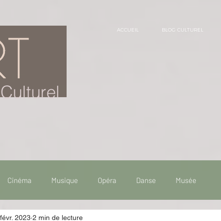
ACCUEIL
BLOG CULTUREL
Culturel
Cinéma
Musique
Opéra
Danse
Musée
févr. 2023
2 min de lecture
 de voyage
Fooding - Restaurant
Burlesque