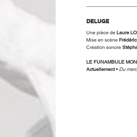
DELUGE
Une pièce de
 Laure L
Mise en scène
 Frédéri
Création sonore 
Stéph
LE FUNAMBULE MO
Actuellement • 
Du merc