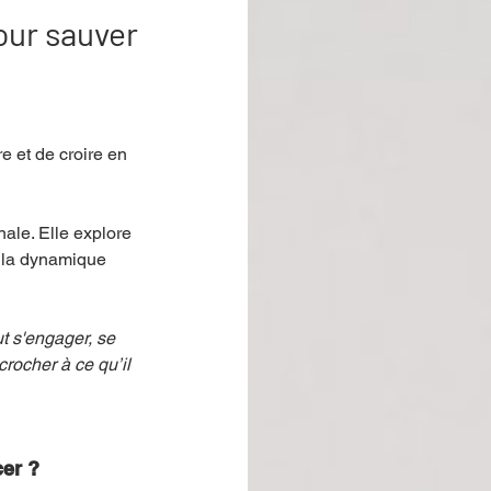
our sauver
e et de croire en 
ale. Elle explore 
s la dynamique 
t s'engager, se 
crocher à ce qu’il 
cer ?