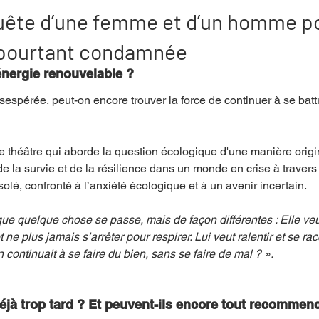
quête d’une femme et d’un homme p
 pourtant condamnée
mpense
Festival
Coup de coeur
Instructif
 énergie renouvelable ?
sespérée, peut-on encore trouver la force de continuer à se battr
. Spécial Famille
Littérature
Cirque
Interview
e théâtre qui aborde la question écologique d'une manière origin
 de la survie et de la résilience dans un monde en crise à traver
re - Musée
Hommage
olé, confronté à l’anxiété écologique et à un avenir incertain.
ue quelque chose se passe, mais de façon différentes : Elle veu
e plus jamais s’arrêter pour respirer. Lui veut ralentir et se rac
n continuait à se faire du bien, sans se faire de mal ? ».
éjà trop tard ? Et peuvent-ils encore tout recommen