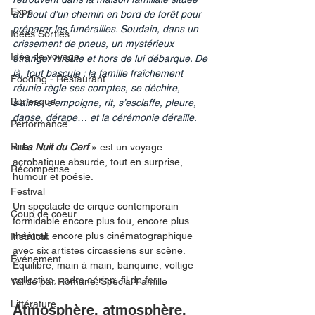
Expo
au bout d’un chemin en bord de forêt pour 
préparer les funérailles. Soudain, dans un 
Idées Sorties
crissement de pneus, un mystérieux 
Idée de voyage
étranger hirsute et hors de lui débarque. De 
là, tout bascule : la famille fraîchement 
Fooding - Restaurant
réunie règle ses comptes, se déchire, 
Burlesque
s’aime, s’empoigne, rit, s’esclaffe, pleure, 
danse, dérape… et la cérémonie déraille.
Performance
Rire
« 
La Nuit du Cerf
 » est un voyage 
acrobatique absurde, tout en surprise, 
Récompense
humour et poésie. 
Festival
Un spectacle de cirque contemporain 
Coup de coeur
formidable encore plus fou, encore plus 
théâtral, encore plus cinématographique 
Instructif
avec s
ix artistes circassiens sur scène. 
Événement
Équilibre, main à main, banquine, voltige 
collective, cadre aérien, fil de fer...
Validé par Romane. Spécial Famille
Littérature
Atmosphère, atmosphère. 