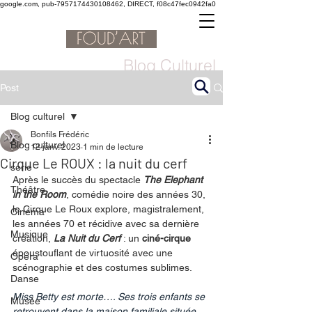
google.com, pub-7957174430108462, DIRECT, f08c47fec0942fa0
Blog Culturel
Post
Blog culturel
Bonfils Frédéric
Blog culturel
12 janv. 2023
1 min de lecture
Cirque Le ROUX : la nuit du cerf
serie
Après le succès du spectacle 
The Elephant 
Théâtre
in the Room
, comédie noire des années 30, 
le Cirque Le Roux explore, magistralement, 
Cinéma
les années 70 et récidive avec sa dernière 
Musique
création, 
La Nuit du Cerf
 : un 
ciné-cirque
époustouflant de virtuosité avec une 
Opéra
scénographie et des costumes sublimes. 
Danse
Miss Betty est morte…. Ses trois enfants se 
Musée
retrouvent dans la maison familiale située 