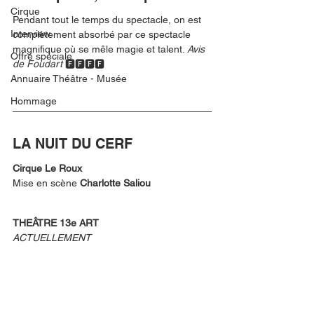
Cirque
Pendant tout le temps du spectacle, on est 
Interview
complètement absorbé par ce spectacle 
magnifique où se mêle magie et talent. 
Avis 
Offre spéciale
de Foudart 
🅵🅵🅵🅵
Annuaire Théâtre - Musée
Hommage
LA NUIT DU CERF
Cirque Le Roux
Mise en scène
 Charlotte Saliou
THEÂTRE 13e ART
ACTUELLEMENT 