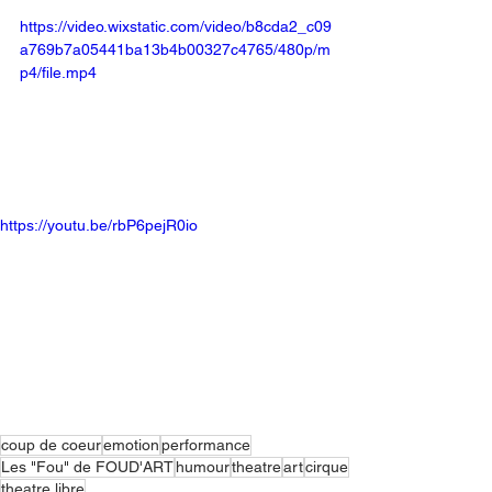
https://video.wixstatic.com/video/b8cda2_c09
a769b7a05441ba13b4b00327c4765/480p/m
p4/file.mp4
https://youtu.be/rbP6pejR0io
coup de coeur
emotion
performance
Les "Fou" de FOUD'ART
humour
theatre
art
cirque
theatre libre