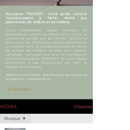
Rejoignez FOUD'ART, votre guide culturel
incontournable à Paris, dédié aux
passionnés de théâtre et de cinéma.
Vivez intensément chaque moment, en
explorant un univers où l'amour pour l'art et la
culture ne connaît pas de limites. Découvrez
avec nous les meilleures sorties parisiennes
et plongez dans un monde fascinant de films,
de scènes de théâtre, et bien plus encore.
Échangez, partagez vos avis et enrichissez
notre communauté FOUD'ART en participant
activement à nos discussions sur l’art, le
théâtre et le cinéma.
Votre sortie à Paris, enrichie par la culture et
la passion, commence ici.
En savoir plus
S'inscrire
ACCUEIL
Musique