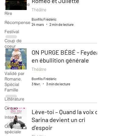
Roméo et Juliette
Performance
Théâtre
Rire
Bonfils Frédéric
Récompense
24 mars
2 min de lecture
Festival
Coup de
coeur
ON PURGE BÉBÉ - Feydeau
Instructif
en ébullition générale
Événement
Théâtre
Validé par
Romane.
Bonfils Frédéric
3 févr.
3 min de lecture
Spécial
Famille
Littérature
Cirque
Lève-toi – Quand la voix de
Interview
Sarina devient un cri
Offre
d’espoir
spéciale