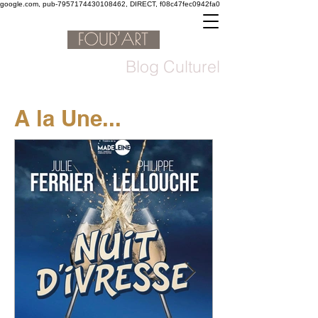
google.com, pub-7957174430108462, DIRECT, f08c47fec0942fa0
Blog Culturel
A la Une...