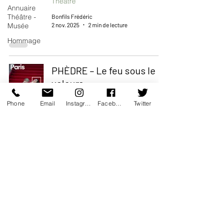
Théâtre
Annuaire
Théâtre -
Bonfils Frédéric
2 nov. 2025
2 min de lecture
Musée
Hommage
PHÈDRE – Le feu sous le
velours
Théâtre
Phone
Email
Instagram
Facebook
Twitter
Bonfils Frédéric
19 oct. 2025
3 min de lecture
Peau d’homme – Ode
queer et renaissance de la
liberté
Théâtre