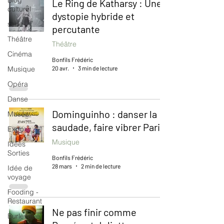
Blog
Le Ring de Katharsy : Une
culturel
dystopie hybride et
serie
percutante
Théâtre
Théâtre
Cinéma
Bonfils Frédéric
20 avr.
3 min de lecture
Musique
Opéra
Danse
Dominguinho : danser la
Musée
saudade, faire vibrer Paris
Expo
Musique
Idées
Sorties
Bonfils Frédéric
28 mars
2 min de lecture
Idée de
voyage
Fooding -
Restaurant
Ne pas finir comme
Burlesque