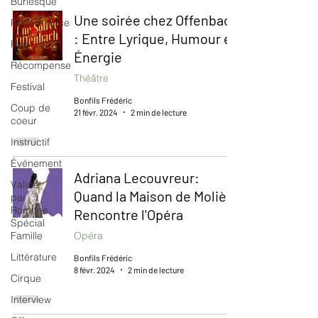
Burlesque
Une soirée chez Offenbach
Performance
: Entre Lyrique, Humour et
Rire
Énergie
Récompense
Théâtre
Festival
Bonfils Frédéric
Coup de
21 févr. 2024
2 min de lecture
coeur
Instructif
Événement
Adriana Lecouvreur:
Validé
Quand la Maison de Molière
par
Romane.
Rencontre l'Opéra
Spécial
Famille
Opéra
Littérature
Bonfils Frédéric
8 févr. 2024
2 min de lecture
Cirque
Interview