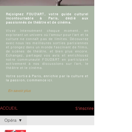
Rejoignez FOUD'ART, votre guide culturel
incontournable à Paris, dédié aux
passionnés de théâtre et de cinéma.
Vivez intensément chaque moment, en
explorant un univers où l'amour pour l'art et la
culture ne connaît pas de limites. Découvrez
avec nous les meilleures sorties parisiennes
et plongez dans un monde fascinant de films,
de scènes de théâtre, et bien plus encore.
Échangez, partagez vos avis et enrichissez
notre communauté FOUD'ART en participant
activement à nos discussions sur l’art, le
théâtre et le cinéma.
Votre sortie à Paris, enrichie par la culture et
la passion, commence ici.
En savoir plus
S'inscrire
ACCUEIL
Opéra