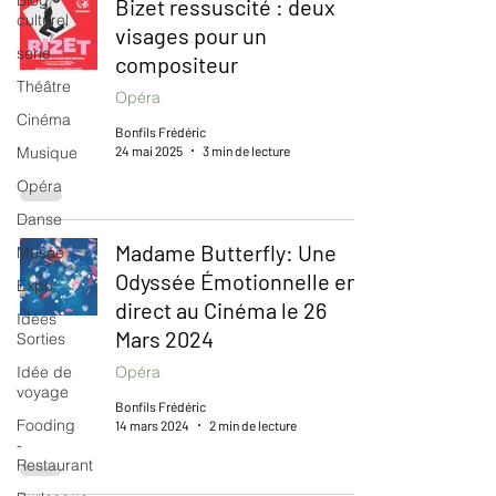
Blog
Bizet ressuscité : deux
culturel
visages pour un
serie
compositeur
Théâtre
Opéra
Cinéma
Bonfils Frédéric
24 mai 2025
3 min de lecture
Musique
Opéra
Danse
Madame Butterfly: Une
Musée
Odyssée Émotionnelle en
Expo
direct au Cinéma le 26
Idées
Mars 2024
Sorties
Idée de
Opéra
voyage
Bonfils Frédéric
Fooding
14 mars 2024
2 min de lecture
-
Restaurant