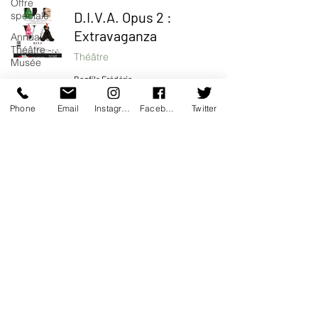
Offre
D.I.V.A. Opus 2 :
spéciale
Extravaganza
Annuaire
Théâtre -
Théâtre
Musée
Bonfils Frédéric
Hommage
13 juil. 2023
2 min de lecture
Phone
Email
Instagram
Facebook
Twitter
Festival LYRIQUE ~ EN-
MER
Festival
Bonfils Frédéric
12 juin 2023
3 min de lecture
No(s) Dames : la vie
tragique de nos divas