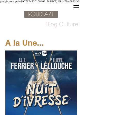
google.com, pub-7957174430108462, DIRECT, f08c47fec0942fa0
Blog Culturel
A la Une...