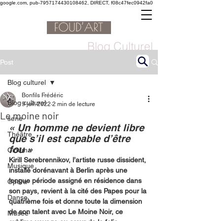
google.com, pub-7957174430108462, DIRECT, f08c47fec0942fa0
Blog Culturel
Post
Blog culturel
Bonfils Frédéric
Blog culturel
9 juil. 2022
2 min de lecture
Le moine noir
serie
« Un homme ne devient libre 
Théâtre
que s’il est capable d’être 
fou »
Cinéma
Kirill Serebrennikov, l’artiste russe dissident, 
Musique
installé dorénavant à Berlin après une 
longue période assigné en résidence dans 
Opéra
son pays, revient à la cité des Papes pour la 
Danse
quatrième fois et donne toute la dimension 
de son talent avec Le Moine Noir, ce 
Musée