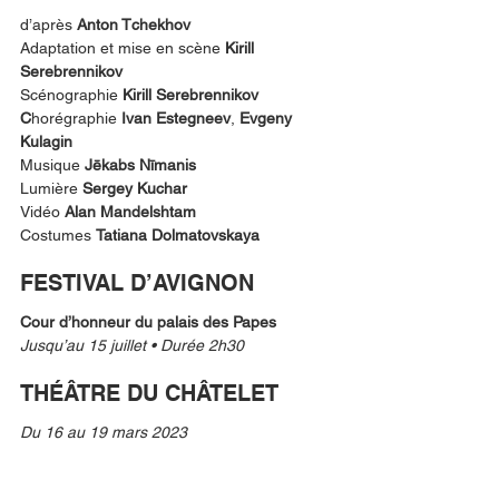
d’après 
Anton Tchekhov
Adaptation et mise en scène 
Kirill 
Serebrennikov
Scénographie 
Kirill Serebrennikov 
C
horégraphie 
Ivan Estegneev
, 
Evgeny 
Kulagin
Musique
 Jēkabs Nīmanis
Lumière 
Sergey Kuchar 
Vidéo
 Alan Mandelshtam 
Costumes 
Tatiana Dolmatovskaya
FESTIVAL D’AVIGNON
Cour d’honneur du palais des Papes
Jusqu’au 15 juillet • Durée 2h30
THÉÂTRE DU CHÂTELET
Du 16 au 19 mars 2023