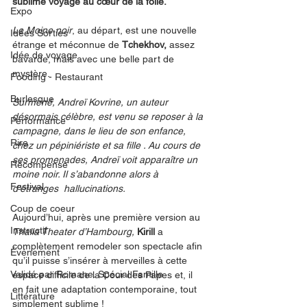
sublime voyage au cœur de la folie.
Expo
Le Moine noir
, au départ, est une nouvelle 
Idées Sorties
étrange et méconnue de 
Tchekhov, 
assez 
Idée de voyage
bavarde, mais avec une belle part de 
mystère. 
Fooding - Restaurant
Burlesque
Surmené, Andreï Kovrine, un auteur 
désormais célèbre, est venu se reposer à la 
Performance
campagne, dans le lieu de son enfance, 
Rire
chez un pépiniériste et sa fille . Au cours de 
ses promenades, Andreï voit apparaître un 
Récompense
moine noir. Il s’abandonne alors à 
Festival
d’étranges  hallucinations.
Coup de coeur
Aujourd’hui, après une première version au 
Instructif
Thalia Theater d’Hambourg, 
Kirill
 a 
complètement remodeler son spectacle afin 
Événement
qu’il puisse s’insérer à merveilles à cette 
Validé par Romane. Spécial Famille
espace difficile de la Cour des Papes et, il 
en fait une adaptation contemporaine, tout 
Littérature
simplement sublime !