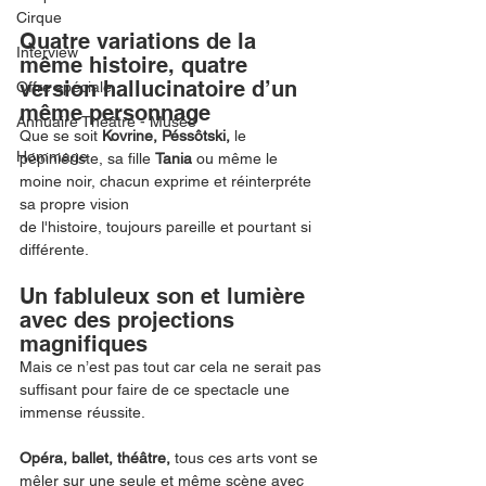
Cirque
Quatre variations de la 
Interview
même histoire, quatre 
version hallucinatoire d’un 
Offre spéciale
même personnage
Annuaire Théâtre - Musée
Que se soit 
Kovrine, Péssôtski,
 le 
Hommage
pépiniériste, sa fille 
Tania
 ou même le 
moine noir, chacun exprime et réinterpréte 
sa propre vision
de l'histoire, toujours pareille et pourtant si
différente.
Un fabluleux son et lumière 
avec des projections 
magnifiques
Mais ce n’est pas tout car cela ne serait pas 
suffisant pour faire de ce spectacle une 
immense réussite.
Opéra, ballet, théâtre, 
tous ces arts vont se 
mêler sur une seule et même scène avec 