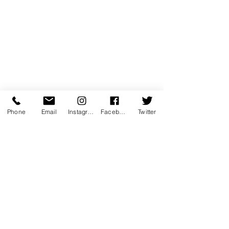
Phone
Email
Instagram
Facebook
Twitter
coup de coeur
emotion
performance
Les "Fou" de FOUD'ART
poesie
humour
musique
evenement
politique
poetique
festival d'avignon