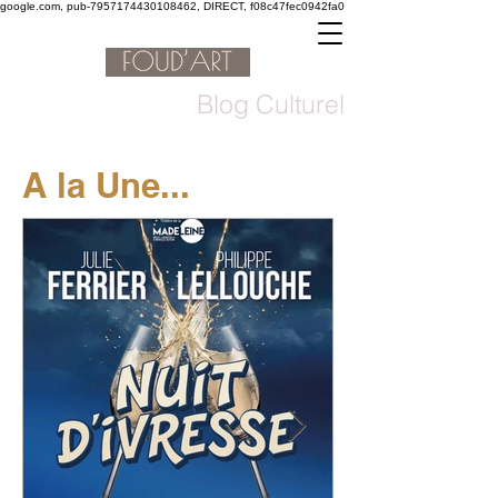
google.com, pub-7957174430108462, DIRECT, f08c47fec0942fa0
Blog Culturel
A la Une...