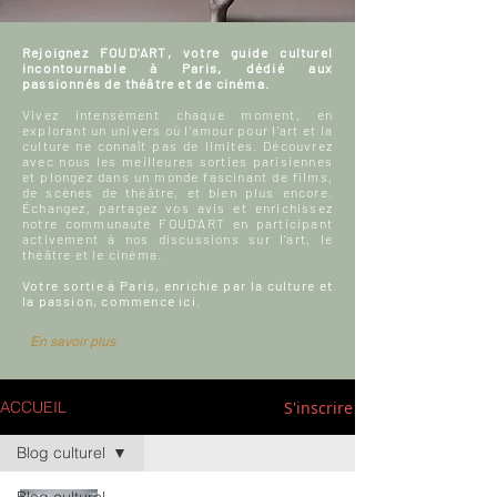
Rejoignez FOUD'ART, votre guide culturel
incontournable à Paris, dédié aux
passionnés de théâtre et de cinéma.
Vivez intensément chaque moment, en
explorant un univers où l'amour pour l'art et la
culture ne connaît pas de limites. Découvrez
avec nous les meilleures sorties parisiennes
et plongez dans un monde fascinant de films,
de scènes de théâtre, et bien plus encore.
Échangez, partagez vos avis et enrichissez
notre communauté FOUD'ART en participant
activement à nos discussions sur l’art, le
théâtre et le cinéma.
Votre sortie à Paris, enrichie par la culture et
la passion, commence ici.
En savoir plus
S'inscrire
ACCUEIL
Blog culturel