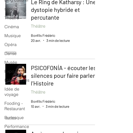
Blog culturel
Le Ring de Katharsy : Une
dystopie hybride et
serie
percutante
Théâtre
Théâtre
Cinéma
Musique
Bonfils Frédéric
20 avr.
3 min de lecture
Opéra
Danse
Musée
PSICOFONÍA - écouter les
Expo
silences pour faire parler
Idées Sorties
l’Histoire
Idée de
Théâtre
voyage
Bonfils Frédéric
Fooding -
10 avr.
3 min de lecture
Restaurant
Burlesque
Performance