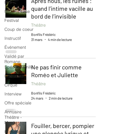
Après nous, les ruines :
Rire
quand l’intime vacille au
Récompense
bord de l’invisible
Festival
Théâtre
Coup de coeur
Bonfils Frédéric
Instructif
31 mars
4 min de lecture
Événement
Validé par
Romane.
Ne pas finir comme
Spécial Famille
Roméo et Juliette
Littérature
Théâtre
Cirque
Bonfils Frédéric
Interview
24 mars
2 min de lecture
Offre spéciale
Annuaire
Théâtre -
Musée
Fouiller, bercer, pompier :
Hommage
une plongée lyrique et