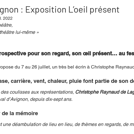
ignon : Exposition L’oeil présent
il. 2022
mpense
Festival
Coup de coeur
Instructif
éâtre,
 théâtre lui-même »
. Spécial Famille
Littérature
Cirque
Interview
rospective pour son regard, son œil présent… au fest
opose du 7 au 26 juillet, un très bel écrin à Christophe Raynau
re - Musée
Hommage
ase, carrière, vent, chaleur, pluie font partie de son
des coulisses aux représentations, 
Christophe Raynaud de La
val d’Avignon, depuis dix-sept ans.
 de la mémoire
t une déambulation de lieu en lieu, de thèmes en regards, de m