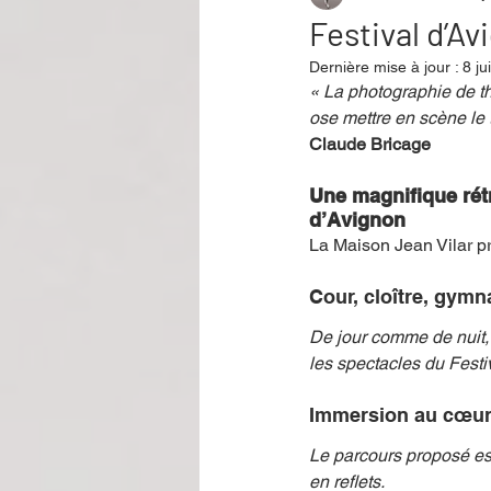
Festival d’Av
Dernière mise à jour :
8 ju
Performance
Rire
Réco
« La photographie de th
ose mettre en scène le
Claude Bricage
Événement
Validé par Romane
Une magnifique rét
d’Avignon
La Maison Jean Vilar pr
Offre spéciale
Annuaire Théât
Cour, cloître, gymn
De jour comme de nuit, 
les spectacles du Festi
Immersion au cœur
Le parcours proposé es
en reflets.