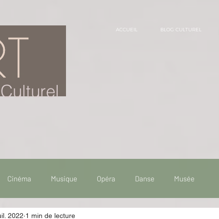
ACCUEIL
BLOG CULTUREL
Culturel
Cinéma
Musique
Opéra
Danse
Musée
uil. 2022
1 min de lecture
 de voyage
Fooding - Restaurant
Burlesque