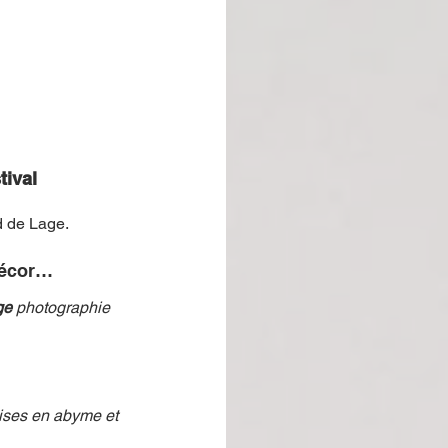
ival 
d de Lage. 
 décor…
ge 
photographie 
ises en abyme et 