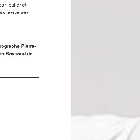
articulier et 
as revive ses 
énographe 
Pierre-
ophe Raynaud de 