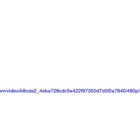
ic.com/video/b8cda2_4aba728cdc5e422f97350d7d5f2a7840/480p/