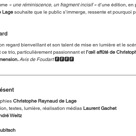
mme 
« une réminiscence, un fragment incisif »
 d’une édition, en p
 Lage 
souhaite que le public s’immerge, ressente et pourquoi p
ard
on regard bienveillant et son talent de mise en lumière et le sc
t
ce trio, particulièrement passionnant et 
l’œil affûté de Christ
mension. 
Avis de Foudart
 🅵🅵🅵🅵
résent
phies 
Christophe Raynaud de Lage
on, textes, lumière, réalisation médias 
Laurent Gachet
ndré Weitz
ubitsch