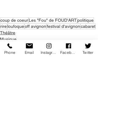
coup de coeur
Les "Fou" de FOUD'ART
politique
rire
loufoque
off avignon
festival d'avignon
cabaret
Théâtre
Musique
Burlesque
Phone
Email
Instagram
Facebook
Twitter
Voir tout
Posts récents