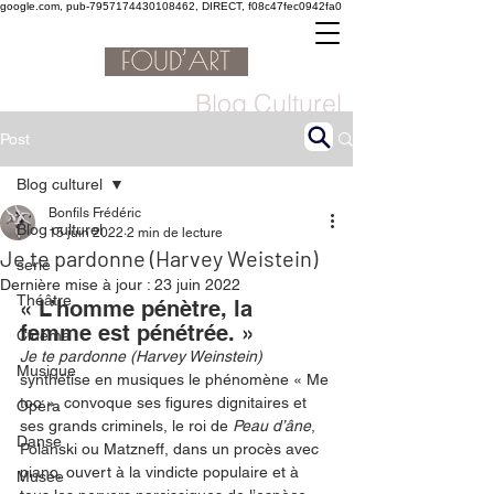
google.com, pub-7957174430108462, DIRECT, f08c47fec0942fa0
Blog Culturel
Post
Blog culturel
Bonfils Frédéric
Blog culturel
15 juin 2022
2 min de lecture
Je te pardonne (Harvey Weistein)
serie
Dernière mise à jour :
23 juin 2022
Théâtre
« L’homme pénètre, la 
femme est pénétrée. »
Cinéma
Je te pardonne (Harvey Weinstein)
Musique
synthétise en musiques le phénomène « Me 
too », convoque ses figures dignitaires et 
Opéra
ses grands criminels, le roi de 
Peau d’âne
, 
Danse
Polanski ou Matzneff, dans un procès avec 
piano, ouvert à la vindicte populaire et à 
Musée