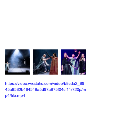
https://video.wixstatic.com/video/b8cda2_89
45a8582b464549a5d97a975f04cf11/720p/m
p4/file.mp4