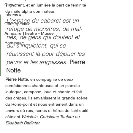
Cirque
s’ignorent, et en lumière la part de féminité 
du mâle alpha dominateur.
Interview
L’espace du cabaret est un 
Offre spéciale
refuge de monstres, de mal-
Annuaire Théâtre - Musée
nés, de gens qui doutent et 
Hommage
qui s’inquiètent, qui se 
réunissent là pour déjouer les 
peurs et les angoisses. 
Pierre 
Notte
Pierre Notte,
 en compagnie de deux 
comédiennes chanteuses et un pianiste 
loufoque, compose, joue et chante et fait 
des crêpes. Ils envahissent la grande scène 
du Rond-point et nous entrainent dans un 
univers où rois, reines et héros de l'antiquité 
côtoient 
Weistein, Christiane Taubira ou 
Élisabeth Badinter. 