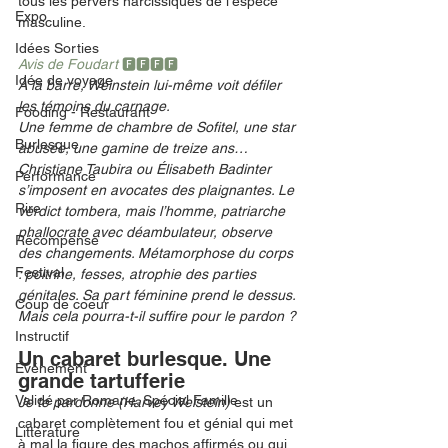
tous les pervers narcissiques de l’espèce 
Expo
masculine.
Idées Sorties
Avis de Foudart 
🅵🅵🅵🅵
Idée de voyage
À la barre, Weinstein lui-même voit défiler 
les témoins du carnage.
Fooding - Restaurant
Une femme de chambre de Sofitel, une star 
Burlesque
abusée, une gamine de treize ans… 
Christiane Taubira ou Élisabeth Badinter 
Performance
s’imposent en avocates des plaignantes. Le 
Rire
verdict tombera, mais l’homme, patriarche 
phallocrate avec déambulateur, observe 
Récompense
des changements. Métamorphose du corps 
Festival
: poitrine, fesses, atrophie des parties 
génitales. Sa part féminine prend le dessus. 
Coup de coeur
Mais cela pourra-t-il suffire pour le pardon ?
Instructif
Un cabaret burlesque. Une 
Événement
grande tartufferie
Validé par Romane. Spécial Famille
Je te pardonne (Harvey Weistein)
 est un 
cabaret complètement fou et génial qui met 
Littérature
à mal la figure des machos affirmés ou qui 