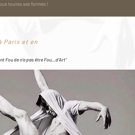
sous toutes ses formes !
 Paris et en
ent Fou de n’a pas être Fou…d’Art"