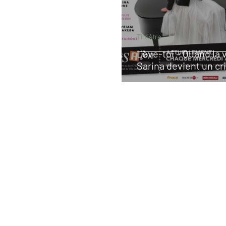
Théâtre
Lève-toi – Quand la 
Sarina devient un cri