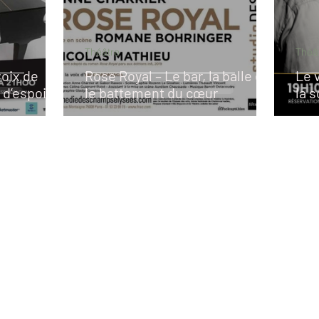
Théâtre
Théâ
voix de
Rose Royal – Le bar, la balle et
Le 
 d’espoir
le battement du cœur
la 