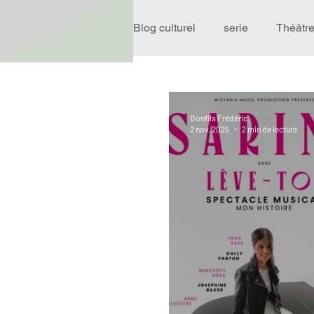
Blog culturel
serie
Théâtr
Expo
Idées Sorties
Bonfils Frédéric
2 nov. 2025
2 min de lecture
Performance
Rire
R
Événement
Validé par R
Offre spéciale
Annuaire T