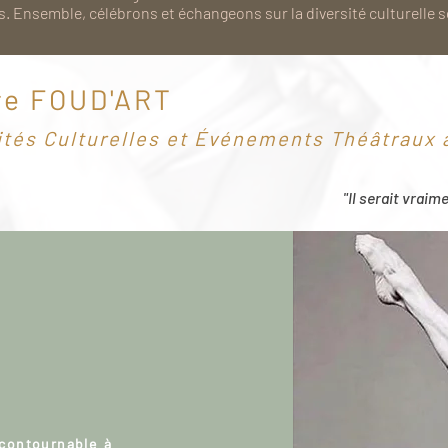
. Ensemble, célébrons et échangeons sur la diversité culturelle 
re FOUD'ART
ités Culturelles et Événements Théâtraux à
"Il serait vraim
ncontournable à