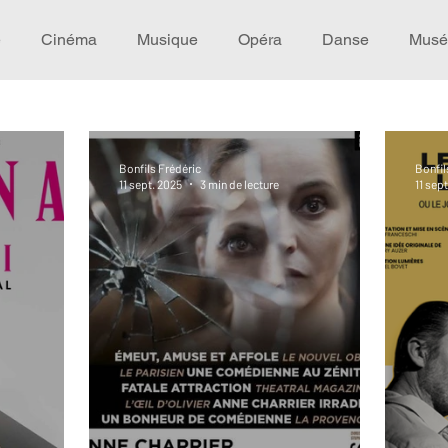
e
Cinéma
Musique
Opéra
Danse
Musé
Idée de voyage
Fooding - Restaurant
Burlesque
Bonfils Frédéric
Bonfil
11 sept. 2025
3 min de lecture
11 sep
écompense
Festival
Coup de coeur
Instructif
omane. Spécial Famille
Littérature
Cirque
Intervi
héâtre - Musée
Hommage