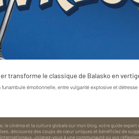
rrier transforme le classique de Balasko en verti
n funambule émotionnelle, entre vulgarité explosive et détress
, le cinéma et la culture globale sur mon blog, votre guide expert 
isives, découvrez des coups de cœur uniques et bénéficiez de sugg
als internationaux. Joignez-vous à une communauté où vos réflexions