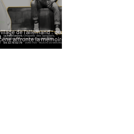
tre
village de l’allemand : quand
scène affronte la mémoire