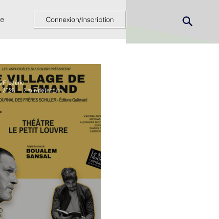
e
Connexion/Inscription
s Frédéric
t. 2025
2 min de lecture
ew