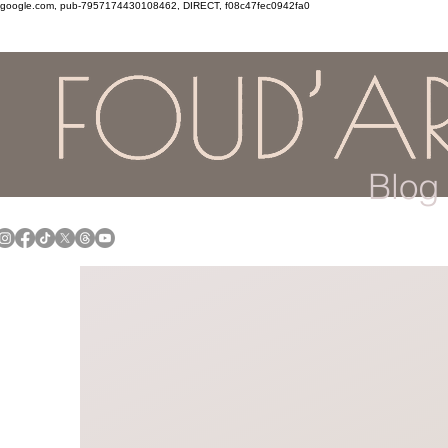
google.com, pub-7957174430108462, DIRECT, f08c47fec0942fa0
Blog 