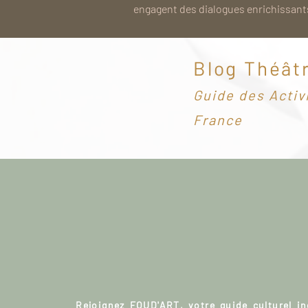
engagent des dialogues enrichissants
Blog Théât
G
uide des Activ
France
Rejoignez FOUD'ART, votre guide culturel i