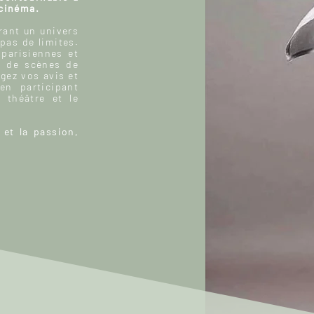
 cinéma.
ant un univers
 pas de limites.
 parisiennes et
, de scènes de
gez vos avis et
n participant
 théâtre et le
 et la passion,