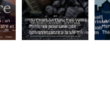
Théâtre
Théâ
 : un
Du Charbon Dans Les Veines : 5
La 
laire et
Molières pour une ode
Men
bouleversante à la vie minière
Thé