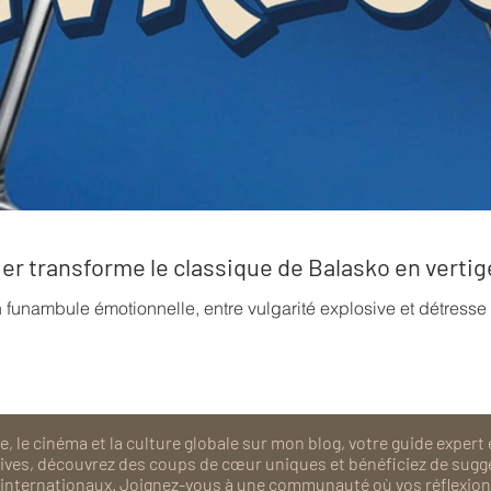
rrier transforme le classique de Balasko en verti
n funambule émotionnelle, entre vulgarité explosive et détress
, le cinéma et la culture globale sur mon blog, votre guide expert 
isives, découvrez des coups de cœur uniques et bénéficiez de sugg
als internationaux. Joignez-vous à une communauté où vos réflexions