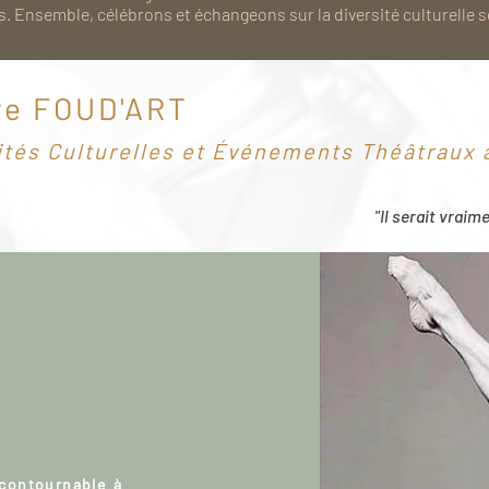
. Ensemble, célébrons et échangeons sur la diversité culturelle 
re FOUD'ART
ités Culturelles et Événements Théâtraux à
"Il serait vraim
ncontournable à