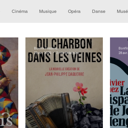
e
Cinéma
Musique
Opéra
Danse
Musé
Idée de voyage
Fooding - Restaurant
Burlesque
Bonfils Frédéric
Bonfil
29 avr. 2025
2 min de lecture
28 avr
écompense
Festival
Coup de coeur
Instructif
omane. Spécial Famille
Littérature
Cirque
Intervi
héâtre - Musée
Hommage