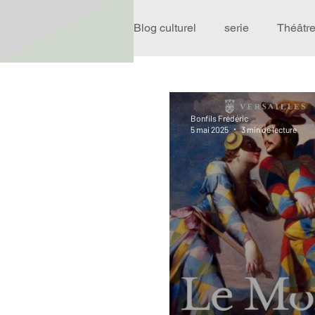
Blog culturel
serie
Théâtr
Expo
Idées Sorties
Bonfils Frédéric
5 mai 2025
3 min de lecture
Performance
Rire
R
Événement
Validé par R
Offre spéciale
Annuaire T