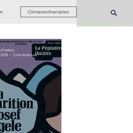
e
Connexion/Inscription
s Frédéric
. 2025
2 min de lecture
ew