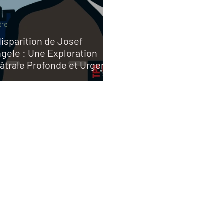
tre
disparition de Josef
gele : Une Exploration
âtrale Profonde et Urgente