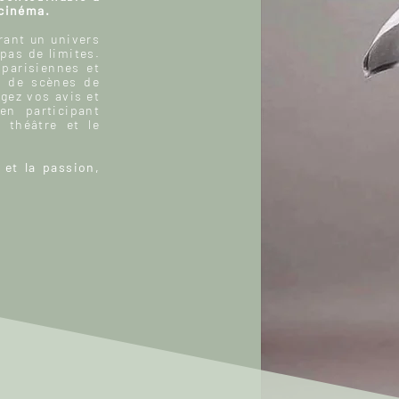
 cinéma.
ant un univers
 pas de limites.
 parisiennes et
, de scènes de
gez vos avis et
n participant
 théâtre et le
 et la passion,