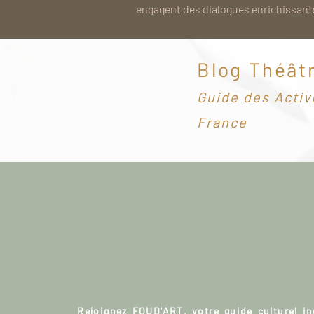
engagent des dialogues enrichissants
Blog Théât
G
uide des Activ
France
Rejoignez FOUD'ART, votre guide culturel i