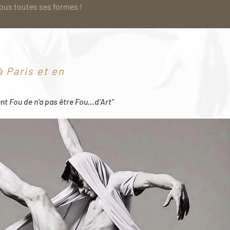
sous toutes ses formes !
 Paris et en
ent Fou de n’a pas être Fou…d’Art"