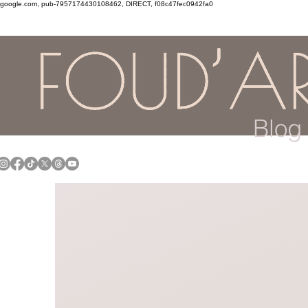
google.com, pub-7957174430108462, DIRECT, f08c47fec0942fa0
Blog 