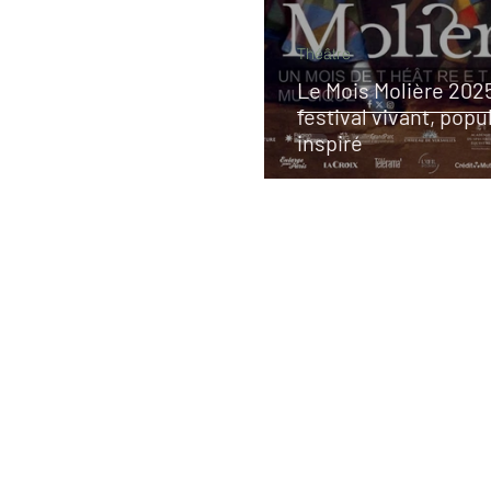
Théâtre
Le Mois Molière 2025
festival vivant, popu
inspiré