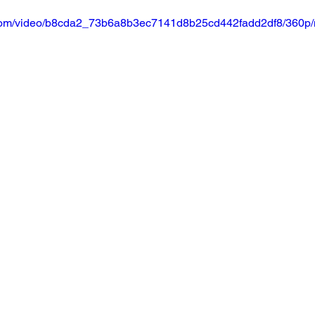
ic.com/video/b8cda2_73b6a8b3ec7141d8b25cd442fadd2df8/360p/