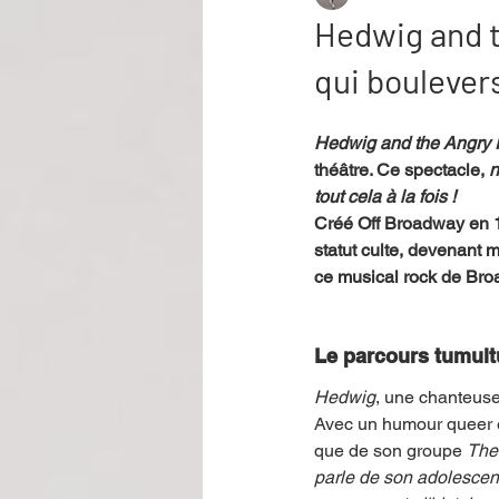
Hedwig and t
qui boulever
Performance
Rire
Réco
Hedwig and the Angry 
théâtre. Ce spectacle, 
n
Événement
Validé par Romane
tout cela à la fois !
Créé Off Broadway en 1
statut culte, devenant m
Offre spéciale
Annuaire Théât
ce musical rock de Broa
Le parcours tumult
Hedwig
, une chanteuse
Avec un humour queer e
que de son groupe 
The
parle de son adolescence