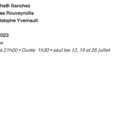
haël Sanchez
es Rouveyrollis
istophe Yvernault
2023 
e 
à 21h00 • Durée  1h30 • sauf les 12, 19 et 26 juillet