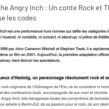
he Angry Inch : Un conte Rock et T
se les codes
mpense
Festival
Coup de coeur
Instructif
Inch
 est une performance hors normes qui défie les catégories h
i musical, ni comédie, ni concert, ni stand-up, ni pièce de théâtre
. Spécial Famille
Littérature
Cirque
Interview
998 par John Cameron Mitchell et Stephen Trask, il a rapideme
ême un film en 2001. Aujourd'hui, la première adaptation officiel
re - Musée
Hommage
dway vient éblouir les spectateurs.
ueux d'Hedwig, un personnage résolument rock et s
 rock originaire de l'Allemagne de l'Est, ne se considère ni ho
t des confessions trash, accompagnée de son mari et choriste 
 Angry Inch
, 
elle transgresse toutes les conventions de bienséa
 rebelle à Berlin-Est, de sa passion pour le rock, de son désir de