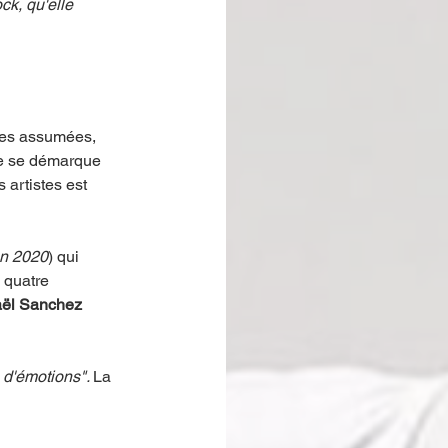
ck, qu'elle 
nces assumées, 
le se démarque 
 artistes est 
on 2020
) qui 
e quatre 
aël Sanchez 
 d'émotions". 
La 