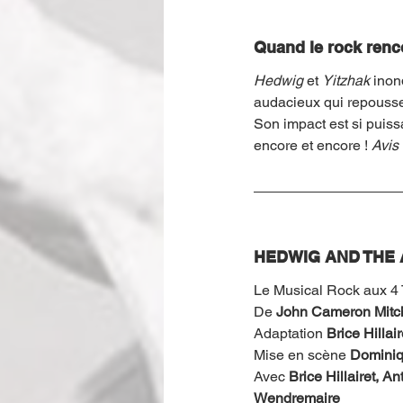
Quand le rock renco
Hedwig
 et 
Yitzhak
 inon
audacieux qui repousse l
Son impact est si puiss
encore et encore ! 
Avis
HEDWIG AND THE 
Le Musical Rock aux 4
De 
John Cameron Mitch
Adaptation 
Brice Hillai
Mise en scène 
Dominiq
Avec 
Brice Hillairet, 
Wendremaire