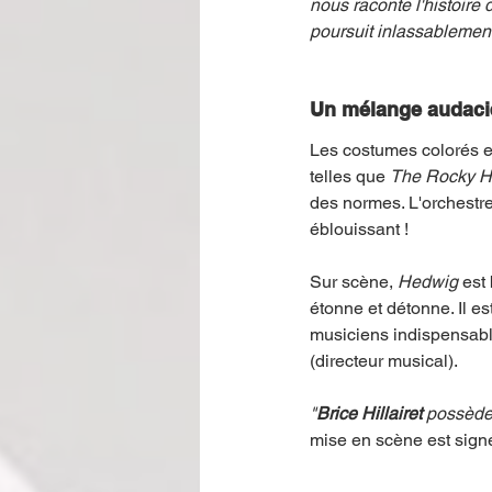
nous raconte l'histoire
poursuit inlassablement
Un mélange audacie
Les costumes colorés et
telles que 
The Rocky Ho
des normes. L'orchestre 
éblouissant !
Sur scène, 
Hedwig
 est
étonne et détonne. Il 
musiciens indispensabl
(directeur musical).
"
Brice Hillairet
 possède 
mise en scène est sign