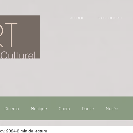
ACCUEIL
BLOG CULTUREL
Culturel
Cinéma
Musique
Opéra
Danse
Musée
ov. 2024
2 min de lecture
 de voyage
Fooding - Restaurant
Burlesque