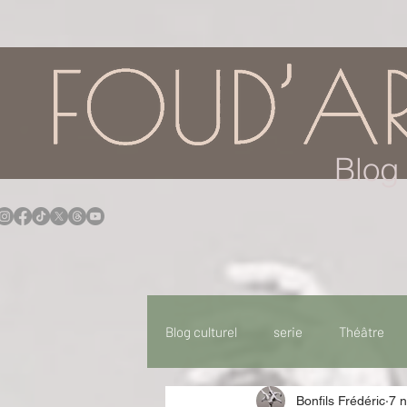
google.com, pub-7957174430108462, DIRECT, f08c47fec0942fa0
Blog 
Blog culturel
serie
Théâtre
Bonfils Frédéric
7 n
Expo
Idées Sorties
Idée