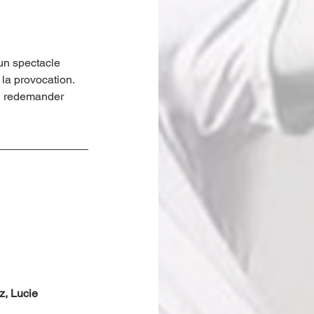
 un spectacle 
 la provocation. 
en redemander 
z, Lucie 