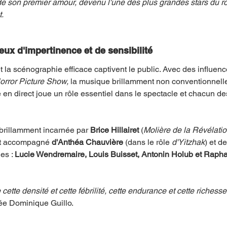
 de son premier amour, devenu l'une des plus grandes stars du ro
.
ux d'impertinence et de sensibilité
 la scénographie efficace captivent le public. Avec des influe
rror Picture Show,
 la musique brillamment non conventionnel
en direct joue un rôle essentiel dans le spectacle et chacun des
 brillamment incarnée par 
Brice Hillairet
 (
Molière de la Révélati
est accompagné 
d'Anthéa Chauvière 
(dans le rôle 
d'Yitzhak
) et d
es : 
Lucie Wendremaire, Louis Buisset, Antonin Holub et Raph
cette densité et cette fébrilité, cette endurance et cette richesse
ée Dominique Guillo.