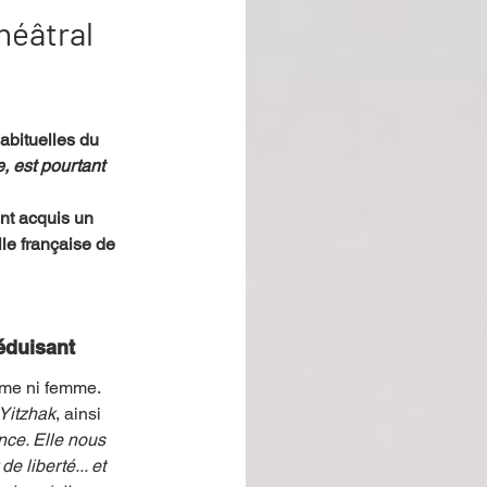
héâtral
abituelles du 
, est pourtant 
nt acquis un 
le française de 
éduisant
mme ni femme. 
Yitzhak
, ainsi 
nce. Elle nous 
 liberté... et 