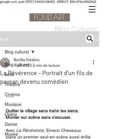
google.com, pub-7957174430108462, DIRECT, f08c47fec0942fa0
Blog Culturel
Post
Blog culturel
Bonfils Frédéric
Blog culturel
7 juil. 2025
2 min de lecture
La Révérence – Portrait d’un fils de
serie
paysan devenu comédien
Théâtre
Cinéma
Musique
Quitter le village sans trahir les siens. 
Opéra
Monter sur scène sans s’excuser.
Danse
Avec 
La Révérence
, Emeric Cheseaux 
Musée
signe un premier seul-en-scène aussi drôle 