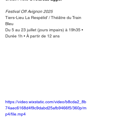
Festival Off Avignon 2025
Tiers-Lieu La Respélid’ / Théâtre du Train 
Bleu
Du 5 au 23 juillet (jours impairs) à 19h35 • 
Durée 1h • À partir de 12 ans
https://video.wixstatic.com/video/b8cda2_8b
74aec6168d4f9c9dabd25afb9466f5/360p/m
p4/file.mp4