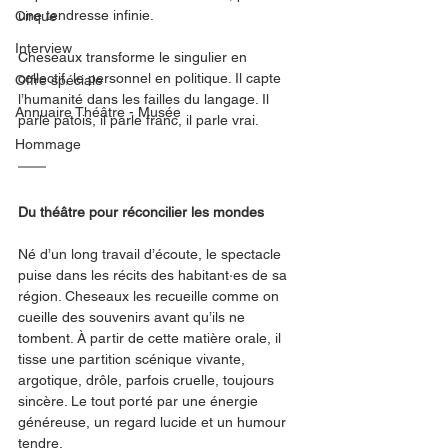
une tendresse infinie.
Cirque
Interview
Cheseaux transforme le singulier en 
collectif, le personnel en politique. Il capte 
Offre spéciale
l’humanité dans les failles du langage. Il 
Annuaire Théâtre - Musée
parle patois, il parle franc, il parle vrai.
Hommage
Du théâtre pour réconcilier les mondes
Né d’un long travail d’écoute, le spectacle 
puise dans les récits des habitant·es de sa 
région. Cheseaux les recueille comme on 
cueille des souvenirs avant qu’ils ne 
tombent. À partir de cette matière orale, il 
tisse une partition scénique vivante, 
argotique, drôle, parfois cruelle, toujours 
sincère. Le tout porté par une énergie 
généreuse, un regard lucide et un humour 
tendre.