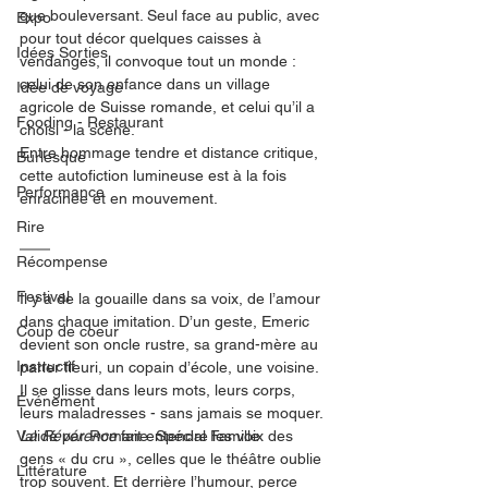
que bouleversant. Seul face au public, avec 
Expo
pour tout décor quelques caisses à 
Idées Sorties
vendanges, il convoque tout un monde : 
celui de son enfance dans un village 
Idée de voyage
agricole de Suisse romande, et celui qu’il a 
Fooding - Restaurant
choisi - la scène.
Entre hommage tendre et distance critique, 
Burlesque
cette autofiction lumineuse est à la fois 
Performance
enracinée et en mouvement.
Rire
Récompense
Festival
Il y a de la gouaille dans sa voix, de l’amour 
dans chaque imitation. D’un geste, Emeric 
Coup de coeur
devient son oncle rustre, sa grand-mère au 
Instructif
parler fleuri, un copain d’école, une voisine. 
Il se glisse dans leurs mots, leurs corps, 
Événement
leurs maladresses - sans jamais se moquer.
Validé par Romane. Spécial Famille
La Révérence
 fait entendre les voix des 
gens « du cru », celles que le théâtre oublie 
Littérature
trop souvent. Et derrière l’humour, perce 