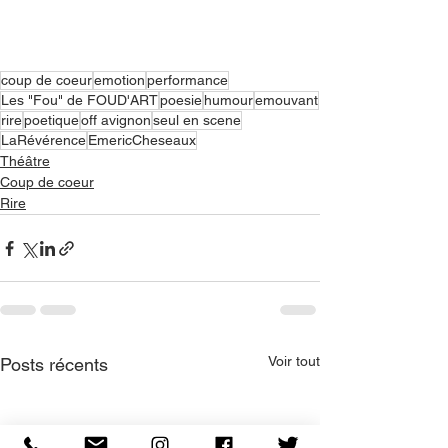
coup de coeur
emotion
performance
Les "Fou" de FOUD'ART
poesie
humour
emouvant
rire
poetique
off avignon
seul en scene
LaRévérence
EmericCheseaux
Théâtre
Coup de coeur
Rire
Voir tout
Posts récents