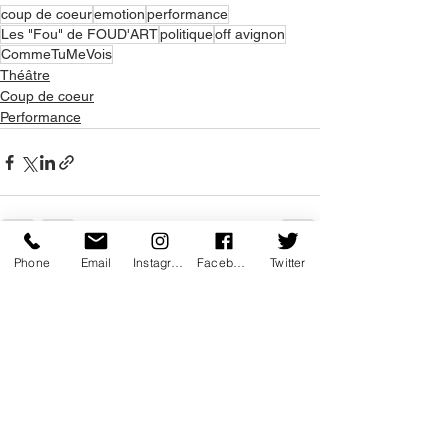
coup de coeur
emotion
performance
Les "Fou" de FOUD'ART
politique
off avignon
CommeTuMeVois
Théâtre
Coup de coeur
Performance
Phone
Email
Instagram
Facebook
Twitter
Voir tout
Posts récents