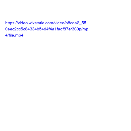
https://video.wixstatic.com/video/b8cda2_55
0eec2cc5c84334b54d4f4a1fadf87e/360p/mp
4/file.mp4