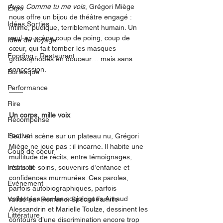
Avec 
Comme tu me vois
, Grégori Miège 
Expo
nous offre un bijou de théâtre engagé : 
Idées Sorties
intime, pudique, terriblement humain. Un 
seul-en-scène coup de poing, coup de 
Idée de voyage
cœur, qui fait tomber les masques 
Fooding - Restaurant
grossophobes en douceur… mais sans 
concession.
Burlesque
Performance
Rire
Un corps, mille voix
Récompense
Festival
Seul en scène sur un plateau nu, Grégori 
Miège ne joue pas : il incarne. Il habite une 
Coup de coeur
multitude de récits, entre témoignages, 
Instructif
récits de soins, souvenirs d’enfance et 
confidences murmurées. Ces paroles, 
Événement
parfois autobiographiques, parfois 
collectées par les sociologues Arnaud 
Validé par Romane. Spécial Famille
Alessandrin et Marielle Toulze, dessinent les 
Littérature
contours d’une discrimination encore trop 