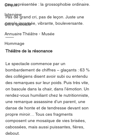
peu représentée : la grossophobie ordinaire.
Cirque
Interview
Pas de grand cri, pas de leçon. Juste une 
parole incarnée, vibrante, bouleversante.
Offre spéciale
Annuaire Théâtre - Musée
Hommage
Théâtre de la résonance
Le spectacle commence par un 
bombardement de chiffres – glaçants : 63 % 
des collégiens disent avoir subi ou entendu 
des remarques sur leur poids. Puis très vite, 
on bascule dans la chair, dans l’émotion. Un 
rendez-vous humiliant chez le nutritionniste, 
une remarque assassine d’un parent, une 
danse de honte et de tendresse devant son 
propre miroir… Tous ces fragments 
composent une mosaïque de vies brisées, 
cabossées, mais aussi puissantes, fières, 
debout.