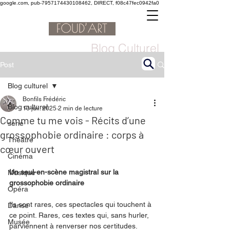
google.com, pub-7957174430108462, DIRECT, f08c47fec0942fa0
Blog Culturel
Post
Blog culturel
Bonfils Frédéric
Blog culturel
10 juil. 2025
2 min de lecture
Comme tu me vois - Récits d’une
serie
grossophobie ordinaire : corps à
Théâtre
cœur ouvert
Cinéma
Un seul-en-scène magistral sur la 
Musique
grossophobie ordinaire
Opéra
Ils sont rares, ces spectacles qui touchent à 
Danse
ce point. Rares, ces textes qui, sans hurler, 
Musée
parviennent à renverser nos certitudes. 