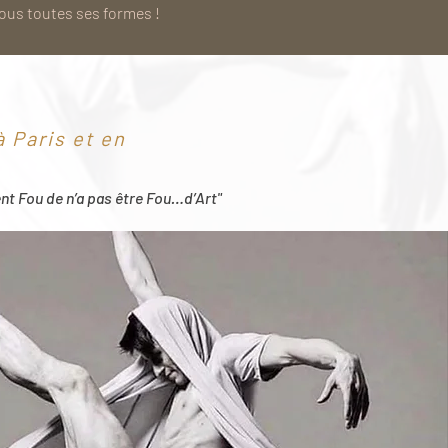
sous toutes ses formes !
 Paris et en
ent Fou de n’a pas être Fou…d’Art"