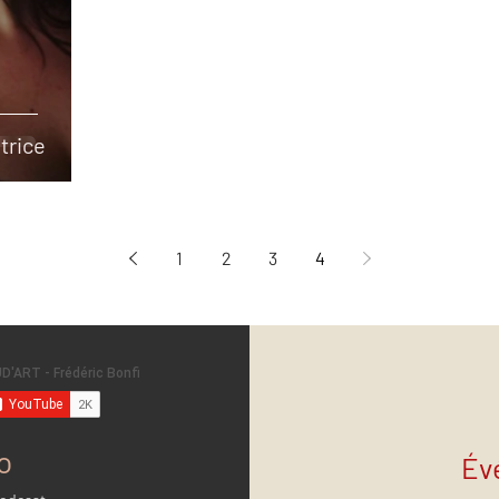
trice
1
2
3
4
o
Év