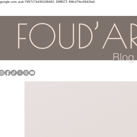
google.com, pub-7957174430108462, DIRECT, f08c47fec0942fa0
Blog 