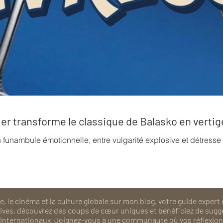
rrier transforme le classique de Balasko en verti
n funambule émotionnelle, entre vulgarité explosive et détress
, le cinéma et la culture globale sur mon blog, votre guide expert 
isives, découvrez des coups de cœur uniques et bénéficiez de sugg
als internationaux. Joignez-vous à une communauté où vos réflexions