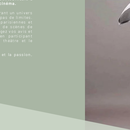
 cinéma.
ant un univers
 pas de limites.
 parisiennes et
, de scènes de
gez vos avis et
n participant
 théâtre et le
 et la passion,