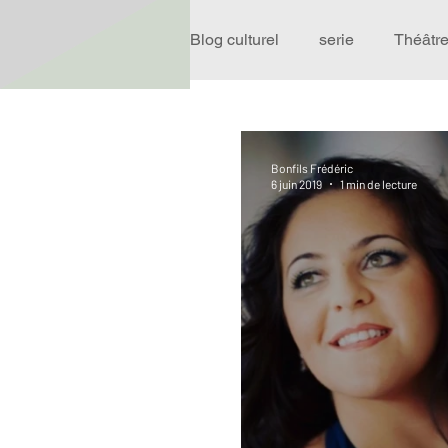
Blog culturel
serie
Théâtr
Expo
Idées Sorties
Bonfils Frédéric
6 juin 2019
1 min de lecture
Performance
Rire
R
Événement
Validé par R
Offre spéciale
Annuaire T