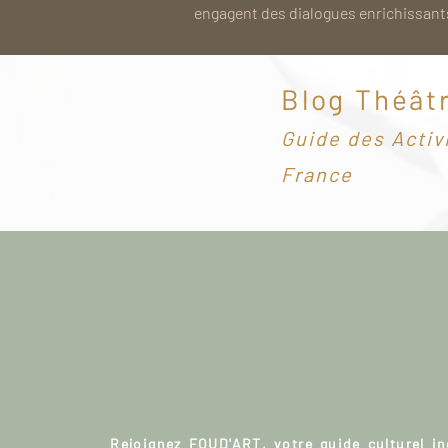
engagent des dialogues enrichissants
Blog Théât
G
uide des Activ
France
Rejoignez FOUD'ART, votre guide culturel i