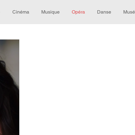
e
Cinéma
Musique
Opéra
Danse
Musé
Idée de voyage
Fooding - Restaurant
Burlesque
écompense
Festival
Coup de coeur
Instructif
omane. Spécial Famille
Littérature
Cirque
Intervi
héâtre - Musée
Hommage