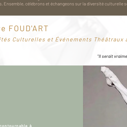
. Ensemble, célébrons et échangeons sur la diversité culturelle 
re FOUD'ART
ités Culturelles et Événements Théâtraux à
"Il serait vraim
ncontournable à