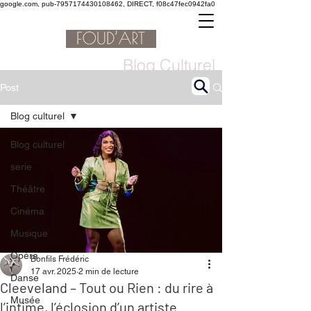
google.com, pub-7957174430108462, DIRECT, f08c47fec0942fa0
Blog Culturel
Post
Blog culturel
Blog culturel
serie
Théâtre
Cinéma
Musique
Opéra
Bonfils Frédéric
17 avr. 2025
2 min de lecture
Danse
Cleeveland – Tout ou Rien : du rire à
Musée
l’intime, l’éclosion d’un artiste