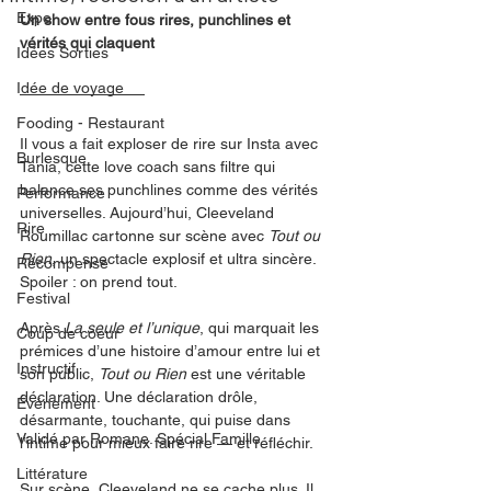
Expo
Un show entre fous rires, punchlines et 
vérités qui claquent
Idées Sorties
Idée de voyage
Fooding - Restaurant
Il vous a fait exploser de rire sur Insta avec 
Burlesque
Tania, cette love coach sans filtre qui 
balance ses punchlines comme des vérités 
Performance
universelles. Aujourd’hui, Cleeveland 
Rire
Roumillac cartonne sur scène avec 
Tout ou 
Rien
, un spectacle explosif et ultra sincère. 
Récompense
Spoiler : on prend tout.
Festival
Après 
La seule et l’unique
, qui marquait les 
Coup de coeur
prémices d’une histoire d’amour entre lui et 
Instructif
son public, 
Tout ou Rien
 est une véritable 
déclaration. Une déclaration drôle, 
Événement
désarmante, touchante, qui puise dans 
Validé par Romane. Spécial Famille
l’intime pour mieux faire rire — et réfléchir.
Littérature
Sur scène, Cleeveland ne se cache plus. Il 