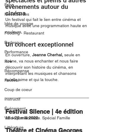
spectacles et pleins d’autres 
Expo
évènements autour du 
cinéma
Idées Sorties
Un festival qui fait le lien entre cinéma et 
Idée de voyage
musique avec une programmation haute en 
couleurs.
Fooding - Restaurant
Burlesque
Un concert exceptionnel 
Performance
En ouverture, 
Jeanne Cherhal, 
seule en  
scène, va nous enchanter et nous faire 
Rire
découvrir son histoire du cinéma, en 
Récompense
interprétant les musiques et chansons 
qu’elle aime et qui la touche. 
Festival
Coup de coeur
Instructif
Événement
Festival Silence | 4e édition
Validé par Romane. Spécial Famille
18 > 22 mai 2022
Littérature
Théâtre et Cinéma Georges 