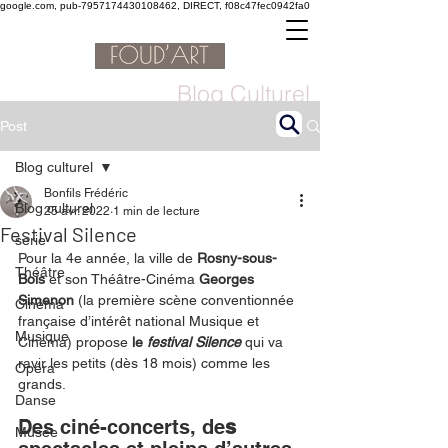
google.com, pub-7957174430108462, DIRECT, f08c47fec0942fa0
Blog Culturel
Post
Blog culturel
Bonfils Frédéric
Blog culturel
25 avr. 2022
1 min de lecture
Festival Silence
serie
Pour la 4e année, la ville de 
Rosny-sous-
Théâtre
Bois 
et son Théâtre-Cinéma
 Georges 
Simenon 
(la première scène conventionnée 
Cinéma
française d’intérêt national Musique et 
Musique
Cinéma) propose
 le 
festival Silence 
qui va 
ravir les petits (dès 18 mois) comme les 
Opéra
grands.
Danse
Des ciné-concerts, de
s
Musée