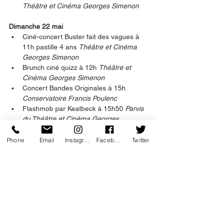
Théâtre et Cinéma Georges Simenon
Dimanche 22 mai
Ciné-concert Buster fait des vagues à 
11h pastille 4 ans 
Théâtre et Cinéma 
Georges Simenon
Brunch ciné quizz à 12h 
Théâtre et 
Cinéma Georges Simenon
Concert Bandes Originales à 15h 
Conservatoire Francis Poulenc
Flashmob par Keatbeck à 15h50 
Parvis 
du Théâtre et Cinéma Georges 
Simenon
Ciné-concert Le Petit fugitif à 17h 
Phone
Email
Instagram
Facebook
Twitter
pastille 8 ans 
Théâtre et Cinéma 
Georges Simenon
musique
evenement
festival
romantique
cinema
Cinéma
Festival
Événement