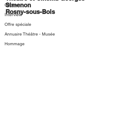
Simenon
Cirque
Rosny-sous-Bois
Interview
Offre spéciale
Annuaire Théâtre - Musée
Hommage