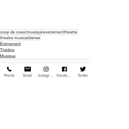
coup de coeur
musique
evenement
theatre
theatre musical
danse
Événement
Théâtre
Musique
Phone
Email
Instagram
Facebook
Twitter
Voir tout
Posts récents