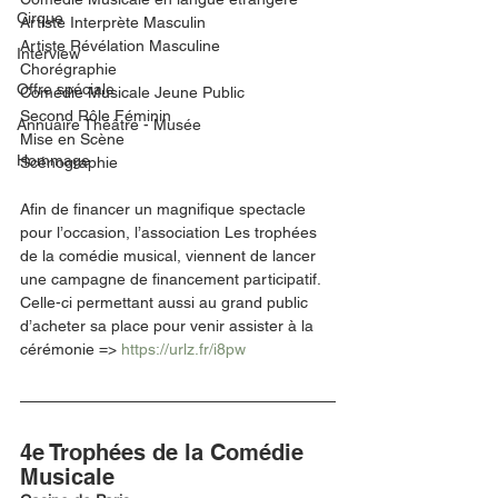
Cirque
Artiste Interprète Masculin
Artiste Révélation Masculine
Interview
Chorégraphie
Offre spéciale
Comédie Musicale Jeune Public
Second Rôle Féminin
Annuaire Théâtre - Musée
Mise en Scène
Hommage
Scénographie
Afin de financer un magnifique spectacle 
pour l’occasion, l’association Les trophées 
de la comédie musical, viennent de lancer 
une campagne de financement participatif. 
Celle-ci permettant aussi au grand public 
d’acheter sa place pour venir assister à la 
cérémonie => 
https://urlz.fr/i8pw
4e Trophées de la Comédie 
Musicale