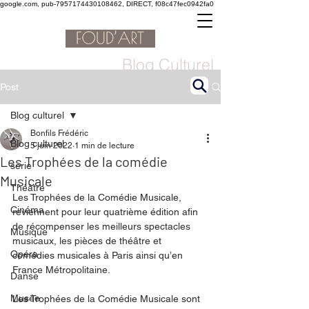
google.com, pub-7957174430108462, DIRECT, f08c47fec0942fa0
Blog Culturel
Post
Blog culturel
Bonfils Frédéric
Blog culturel
5 juin 2022
1 min de lecture
Les Trophées de la comédie
serie
Musicale
Théâtre
Les Trophées de la Comédie Musicale, 
Cinéma
reviennent pour leur quatrième édition afin 
de récompenser les meilleurs spectacles 
Musique
musicaux, les pièces de théâtre et 
Opéra
comédies musicales à Paris ainsi qu’en 
France Métropolitaine.
Danse
Musée
Les Trophées de la Comédie Musicale sont 