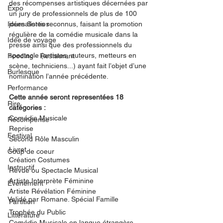
des récompenses artistiques décernées par 
Expo
un jury de professionnels de plus de 100 
Idées Sorties
journalistes reconnus, faisant la promotion 
régulière de la comédie musicale dans la 
Idée de voyage
presse ainsi que des professionnels du 
spectacle (artistes, auteurs, metteurs en 
Fooding - Restaurant
scène, techniciens...) ayant fait l’objet d’une 
Burlesque
nomination l’année précédente.
Performance
Cette année seront representées 18 
Rire
catégories : 
Comédie Musicale
Récompense
Reprise
Festival
Second Rôle Masculin
Livret
Coup de coeur
Création Costumes
Instructif
Revue ou Spectacle Musical
Artiste Interprète Féminine
Événement
Artiste Révélation Féminine
Validé par Romane. Spécial Famille
Partition
Trophée du Public
Littérature
Comédie Musicale en langue étrangère