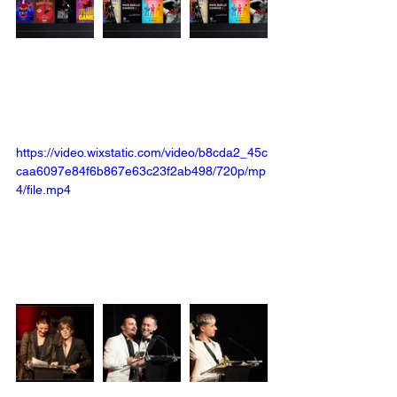
https://video.wixstatic.com/video/b8cda2_45c
caa6097e84f6b867e63c23f2ab498/720p/mp
4/file.mp4