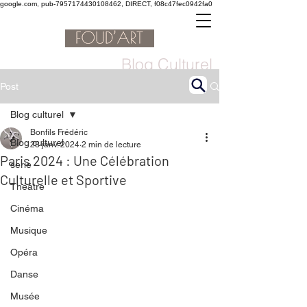
google.com, pub-7957174430108462, DIRECT, f08c47fec0942fa0
Blog Culturel
Post
Blog culturel
Bonfils Frédéric
Blog culturel
28 janv. 2024
2 min de lecture
Paris 2024 : Une Célébration
serie
Culturelle et Sportive
Théâtre
Cinéma
Musique
Opéra
Danse
Musée