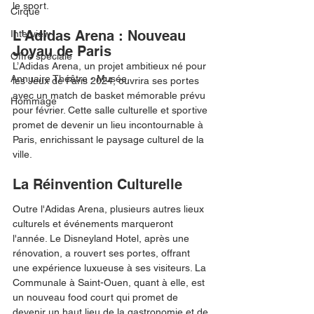
le sport.
Cirque
L'Adidas Arena : Nouveau 
Interview
Joyau de Paris
Offre spéciale
L’Adidas Arena, un projet ambitieux né pour 
Annuaire Théâtre - Musée
les Jeux de Paris 2024, ouvrira ses portes 
avec un match de basket mémorable prévu 
Hommage
pour février. Cette salle culturelle et sportive 
promet de devenir un lieu incontournable à 
Paris, enrichissant le paysage culturel de la 
ville.
La Réinvention Culturelle
Outre l'Adidas Arena, plusieurs autres lieux 
culturels et événements marqueront 
l'année. Le Disneyland Hotel, après une 
rénovation, a rouvert ses portes, offrant 
une expérience luxueuse à ses visiteurs. La 
Communale à Saint-Ouen, quant à elle, est 
un nouveau food court qui promet de 
devenir un haut lieu de la gastronomie et de 