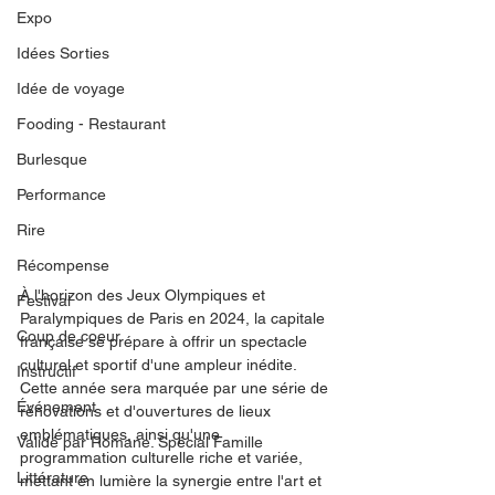
Expo
Idées Sorties
Idée de voyage
Fooding - Restaurant
Burlesque
Performance
Rire
Récompense
À l'horizon des Jeux Olympiques et 
Festival
Paralympiques de Paris en 2024, la capitale 
Coup de coeur
française se prépare à offrir un spectacle 
culturel et sportif d'une ampleur inédite. 
Instructif
Cette année sera marquée par une série de 
Événement
rénovations et d'ouvertures de lieux 
emblématiques, ainsi qu'une 
Validé par Romane. Spécial Famille
programmation culturelle riche et variée, 
Littérature
mettant en lumière la synergie entre l'art et 