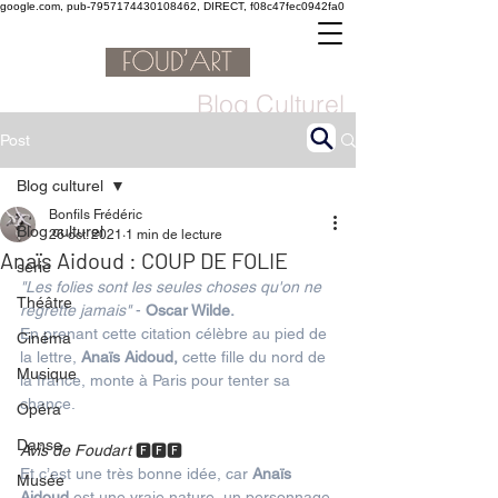
google.com, pub-7957174430108462, DIRECT, f08c47fec0942fa0
Blog Culturel
Post
Blog culturel
Bonfils Frédéric
Blog culturel
26 oct. 2021
1 min de lecture
Anaïs Aidoud : COUP DE FOLIE
serie
"Les folies sont les seules choses qu'on ne 
Théâtre
regrette jamais" 
- 
Oscar Wilde.
En prenant cette citation célèbre au pied de 
Cinéma
la lettre, 
Anaïs Aidoud, 
cette fille du nord de 
Musique
la france, monte à Paris pour tenter sa 
chance. 
Opéra
Danse
Avis de Foudart 
🅵🅵🅵
Et c’est une très bonne idée, car 
Anaïs 
Musée
Aidoud 
est une vraie nature, un personnage 