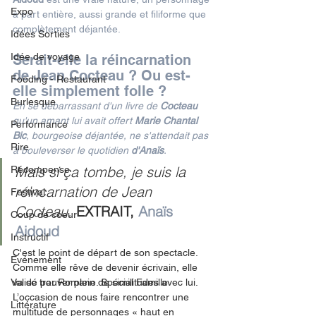
Expo
à part entière, aussi grande et filiforme que 
complètement déjantée.  
Idées Sorties
Idée de voyage
Serait-elle la réincarnation 
de Jean Cocteau ? Ou est-
Fooding - Restaurant
elle simplement folle ?
Burlesque
En se débarrassant d'un livre de 
Cocteau
qu'un amant lui avait offert 
Marie Chantal 
Performance
Bic
, bourgeoise déjantée, ne s'attendait pas 
Rire
à bouleverser le quotidien 
d'Anaïs
.
Mais si ça tombe, je suis la 
Récompense
réincarnation de Jean 
Festival
Cocteau. 
EXTRAIT, 
Anaïs 
Coup de coeur
Aidoud
Instructif
C'est le point de départ de son spectacle. 
Événement
Comme elle rêve de devenir écrivain, elle 
Validé par Romane. Spécial Famille
va se trouver plein de similitudes avec lui. 
L’occasion de nous faire rencontrer une 
Littérature
multitude de personnages « haut en 