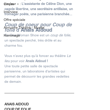
couleur » : 
L'assistante de Céline Dion, une 
Cirque
cagole libertine, une secrétaire antillaise, un 
Interview
fromager poète, une parisienne branchée...
Offre spéciale
Coup de coeur pour Coup de 
Annuaire Théâtre - Musée
folie 
d’
Anaïs Aidoud
Ce One Woman Show est un 
coup de folie,
Hommage
un spectacle perché, très drôle et au 
charme fou. 
Vous n’avez plus qu’à foncer au théâtre 
Le 
lieu 
pour voir 
Anaïs Aidoud !
Une toute petite salle de spectacle 
parisienne, un laboratoire d’artistes qui 
permet de découvrir les grandes vedettes 
de demain. 
ANAIS AIDOUD
COUP DE FOLIE