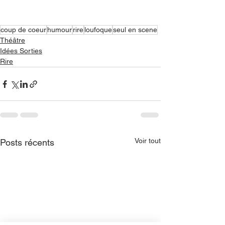
coup de coeur
humour
rire
loufoque
seul en scene
Théâtre
Idées Sorties
Rire
Voir tout
Posts récents