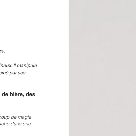
s. 
neux. Il manipule 
ciné par ses 
 de bière, des 
ucoup de magie 
niche dans une 