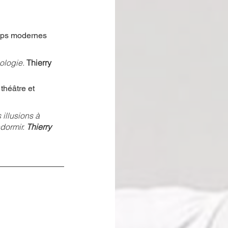
mps modernes 
ologie. 
Thierry 
théâtre et 
illusions à 
dormir. 
Thierry 