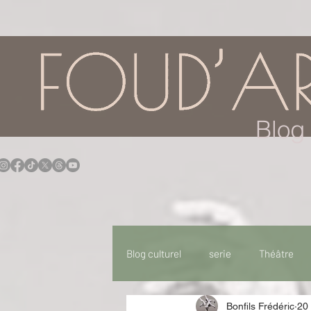
google.com, pub-7957174430108462, DIRECT, f08c47fec0942fa0
Blog 
Blog culturel
serie
Théâtre
Bonfils Frédéric
20 
Expo
Idées Sorties
Idée