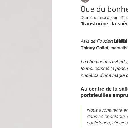
Que du bonh
Dernière mise à jour :
21 o
Performance
Rire
Réco
Transformer la scè
Avis de Foudart
🅵🅵🅵
Événement
Validé par Romane
Thierry Collet, 
mentalis
Le chercheur s’hybride,
Offre spéciale
Annuaire Théât
le réel comme la pensée
numéros d’une magie p
Au centre de la sall
portefeuilles empr
Nous avons tenté en
dans ce spectacle, 
confidence, s’insin