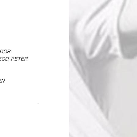
ODOR 
EOD, PETER 
EN 