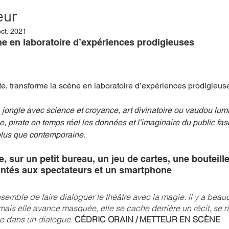
eur
ct. 2021
mpense
Festival
Coup de coeur
Instructif
ne en laboratoire d’expériences prodigieuses
. Spécial Famille
Littérature
Cirque
Interview
te,
transforme la scène en laboratoire d’expériences prodigieuse
 jongle avec science et croyance, art divinatoire ou vaudou lumi
re - Musée
Hommage
, pirate en temps réel les données et l’imaginaire du public fas
lus que contemporaine. 
e, sur un petit bureau, un jeu de cartes, une bouteille
untés aux spectateurs et un smartphone
semble de faire dialoguer le théâtre avec la magie. il y a bea
mais elle avance masquée, elle se cache derrière un récit, se 
ue dans un dialogue. 
CÉDRIC ORAIN / METTEUR EN SCÈNE