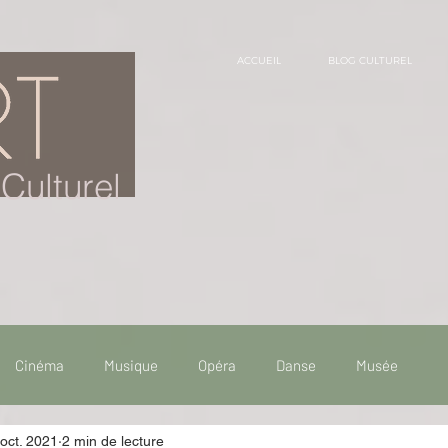
ACCUEIL
BLOG CULTUREL
Culturel
Cinéma
Musique
Opéra
Danse
Musée
oct. 2021
2 min de lecture
 de voyage
Fooding - Restaurant
Burlesque