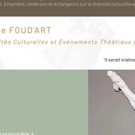
. Ensemble, célébrons et échangeons sur la diversité culturelle 
re FOUD'ART
ités Culturelles et Événements Théâtraux à
"Il serait vraim
ncontournable à