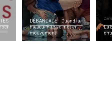
Théâtre
Dans
TES -
DÉBANDADE - Quand la
mber
masculinité se met en
La 
mouvement
ent