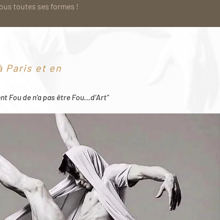
sous toutes ses formes !
 Paris et en
ent Fou de n’a pas être Fou…d’Art"