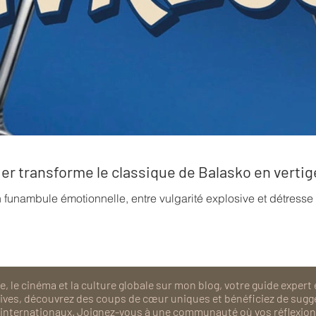
rrier transforme le classique de Balasko en verti
n funambule émotionnelle, entre vulgarité explosive et détress
, le cinéma et la culture globale sur mon blog, votre guide expert 
isives, découvrez des coups de cœur uniques et bénéficiez de sugg
als internationaux. Joignez-vous à une communauté où vos réflexions