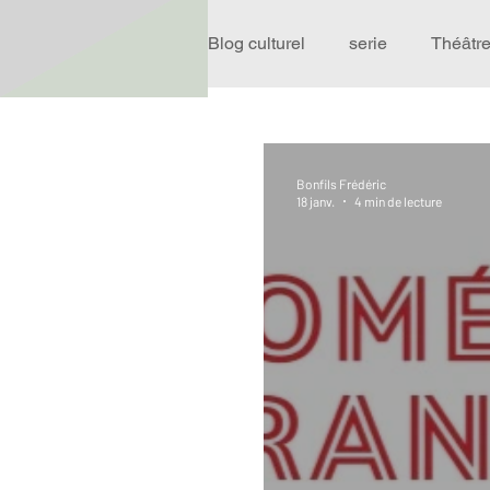
Blog culturel
serie
Théâtr
Expo
Idées Sorties
Bonfils Frédéric
18 janv.
4 min de lecture
Performance
Rire
R
Événement
Validé par R
Offre spéciale
Annuaire T