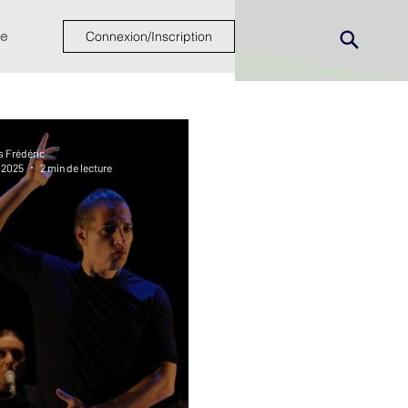
e
Connexion/Inscription
s Frédéric
. 2025
2 min de lecture
ew