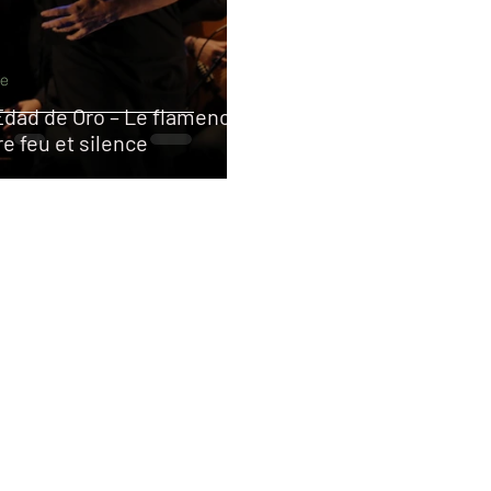
e
Edad de Oro – Le flamenco,
re feu et silence