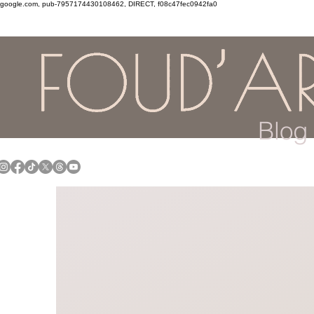
google.com, pub-7957174430108462, DIRECT, f08c47fec0942fa0
Blog 