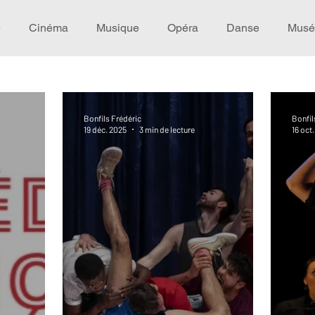
e
Cinéma
Musique
Opéra
Danse
Musé
Idée de voyage
Fooding - Restaurant
Burlesque
Bonfils Frédéric
Bonfil
19 déc. 2025
3 min de lecture
16 oct
écompense
Festival
Coup de coeur
Instructif
omane. Spécial Famille
Littérature
Cirque
Intervi
héâtre - Musée
Hommage