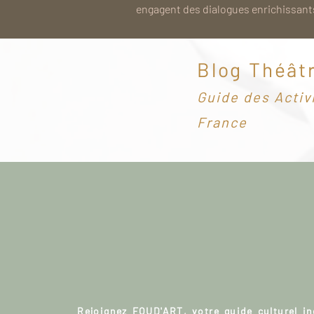
engagent des dialogues enrichissants
Blog Théât
G
uide des Activ
France
Rejoignez FOUD'ART, votre guide culturel i