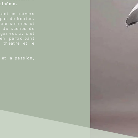
 cinéma.
ant un univers
 pas de limites.
 parisiennes et
, de scènes de
gez vos avis et
n participant
 théâtre et le
 et la passion,