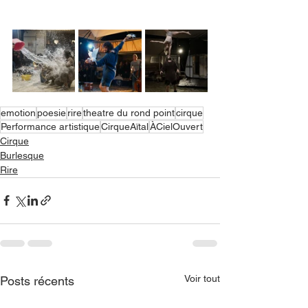
emotion
poesie
rire
theatre du rond point
cirque
Performance artistique
CirqueAïtal
ÀCielOuvert
Cirque
Burlesque
Rire
Voir tout
Posts récents