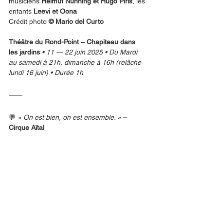
musiciens 
Helmut Nünning et Hugo Piris
, les 
enfants 
Leevi et Oona
Crédit photo 
© Mario del Curto
Théâtre du Rond-Point – Chapiteau dans 
les jardins 
• 11 — 22 juin 2025 • Du Mardi 
au samedi à 21h, dimanche à 16h (relâche 
lundi 16 juin) • Durée 1h
💬 
« On est bien, on est ensemble. »
 – 
Cirque Aïtal