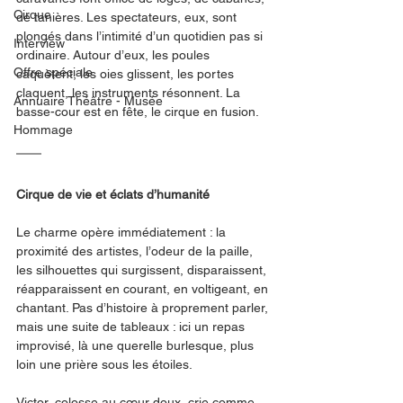
Cirque
de tanières. Les spectateurs, eux, sont 
plongés dans l’intimité d’un quotidien pas si 
Interview
ordinaire. Autour d’eux, les poules 
Offre spéciale
caquètent, les oies glissent, les portes 
claquent, les instruments résonnent. La 
Annuaire Théâtre - Musée
basse-cour est en fête, le cirque en fusion.
Hommage
Cirque de vie et éclats d’humanité
Le charme opère immédiatement : la 
proximité des artistes, l’odeur de la paille, 
les silhouettes qui surgissent, disparaissent, 
réapparaissent en courant, en voltigeant, en 
chantant. Pas d’histoire à proprement parler, 
mais une suite de tableaux : ici un repas 
improvisé, là une querelle burlesque, plus 
loin une prière sous les étoiles.
Victor, colosse au cœur doux, crie comme 