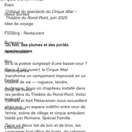
Expo
Critique du spectacle du Cirque Aïtal – 
Idées Sorties
Théâtre du Rond-Point, juin 2025
Idée de voyage
Fooding - Restaurant
Burlesque
Du foin, des plumes et des portés 
spectaculaires
Performance
Rire
Et si la poésie surgissait d’une basse-cour ? 
Dans 
À ciel ouvert
, le Cirque Aïtal 
Récompense
transforme un campement improvisé en un 
Festival
théâtre de vie — rugueux, tendre, 
burlesque. Sous un chapiteau installé dans 
Coup de coeur
les jardins du Théâtre du Rond-Point, Victor 
Instructif
Cathala et Kati Pikkarainen nous accueillent 
chez eux : un espace indéfini entre cour de 
Événement
ferme, scène de village et cirque ambulant.
Validé par Romane. Spécial Famille
Dans ce décor fait de bric et de broc, les 
Littérature
caravanes font office de loges, de cabanes, 