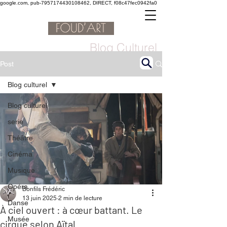
google.com, pub-7957174430108462, DIRECT, f08c47fec0942fa0
Blog Culturel
Post
Blog culturel
Blog culturel
serie
Théâtre
Cinéma
Musique
Opéra
Bonfils Frédéric
13 juin 2025
2 min de lecture
Danse
À ciel ouvert : à cœur battant. Le
Musée
cirque selon Aïtal