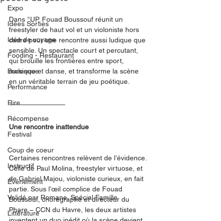
Expo
Dans °UP, Fouad Boussouf réunit un 
Idées Sorties
freestyler de haut vol et un violoniste hors 
Idée de voyage
cadre pour une rencontre aussi ludique que 
sensible. Un spectacle court et percutant, 
Fooding - Restaurant
qui brouille les frontières entre sport, 
Burlesque
musique et danse, et transforme la scène 
en un véritable terrain de jeu poétique.
Performance
Rire
Récompense
Une rencontre inattendue
Festival
Coup de coeur
Certaines rencontres relèvent de l’évidence. 
Instructif
Celle de Paul Molina, freestyler virtuose, et 
de Gabriel Majou, violoniste curieux, en fait 
Événement
partie. Sous l’œil complice de Fouad 
Validé par Romane. Spécial Famille
Boussouf, chorégraphe et directeur du 
Phare – CCN du Havre, les deux artistes 
Littérature
inventent un duo inédit où la scène devient 