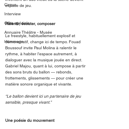
Cirque
espace de jeu.
Interview
Offre spéciale
Ralentir, écouter, composer
Annuaire Théâtre - Musée
Le freestyle, habituellement explosif et 
Hommage
démonstratif, change ici de tempo. Fouad 
Boussouf invite Paul Molina à ralentir le 
rythme, à habiter l’espace autrement, à 
dialoguer avec la musique jouée en direct. 
Gabriel Majou, quant à lui, compose à partir 
des sons bruts du ballon — rebonds, 
frottements, glissements — pour créer une 
matière sonore organique et vivante.
“Le ballon devient ici un partenaire de jeu 
sensible, presque vivant.”
Une poésie du mouvement