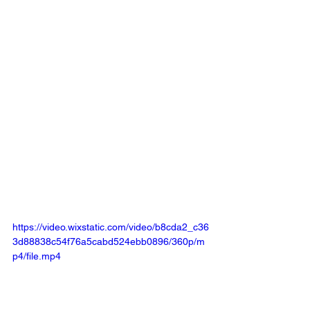
https://video.wixstatic.com/video/b8cda2_c36
3d88838c54f76a5cabd524ebb0896/360p/m
p4/file.mp4