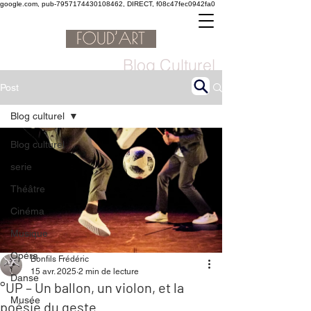
google.com, pub-7957174430108462, DIRECT, f08c47fec0942fa0
Blog Culturel
Post
Blog culturel
Blog culturel
serie
Théâtre
Cinéma
Musique
Opéra
Bonfils Frédéric
15 avr. 2025
2 min de lecture
Danse
°UP – Un ballon, un violon, et la
Musée
poésie du geste