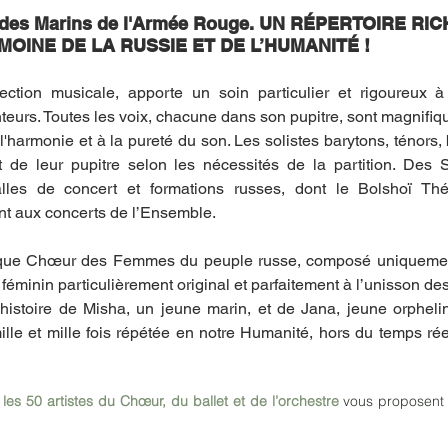
des Marins de l'Armée Rouge. UN RÉPERTOIRE RIC
MOINE DE LA RUSSIE ET DE L’HUMANITÉ !
ection musicale, apporte un soin particulier et rigoureux à 
eurs. Toutes les voix, chacune dans son pupitre, sont magnifiqu
'harmonie et à la pureté du son. Les solistes barytons, ténors, 
 de leur pupitre selon les nécessités de la partition. Des S
alles de concert et formations russes, dont le Bolshoï Th
nt aux concerts de l’Ensemble.
fique Chœur des Femmes du peuple russe, composé uniquement 
minin particulièrement original et parfaitement à l’unisson d
’histoire de Misha, un jeune marin, et de Jana, jeune orphel
ille et mille fois répétée en notre Humanité, hors du temps réel
 
les 50 artistes du Chœur, du ballet et de l’orchestre
 vous proposent 