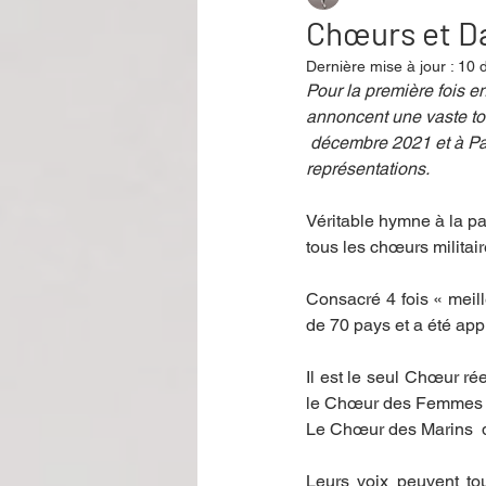
Chœurs et Da
Dernière mise à jour :
10 
Performance
Rire
Réco
Pour la première fois 
annoncent une vaste to
 décembre 2021 et à Pa
représentations.
Événement
Validé par Romane
Véritable hymne à la pa
tous les chœurs militai
Offre spéciale
Annuaire Théât
Consacré 4 fois « meill
de 70 pays et a été app
Il est le seul Chœur ré
le Chœur des Femmes 
Le Chœur des Marins  de
Leurs voix peuvent tou