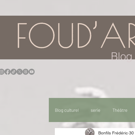
google.com, pub-7957174430108462, DIRECT, f08c47fec0942fa0
Blog 
Blog culturel
serie
Théâtre
Bonfils Frédéric
30
Expo
Idées Sorties
Idée