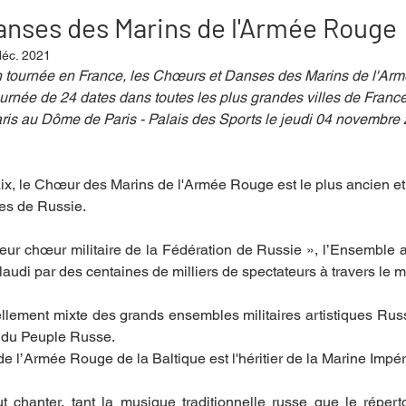
nses des Marins de l'Armée Rouge
déc. 2021
mpense
Festival
Coup de coeur
Instructif
en tournée en France, les Chœurs et Danses des Marins de l'Ar
urnée de 24 dates dans toutes les plus grandes villes de Franc
ris au Dôme de Paris - Palais des Sports le jeudi 04 novembre
. Spécial Famille
Littérature
Cirque
Interview
ix, le Chœur des Marins de l'Armée Rouge est le plus ancien et 
res de Russie. 
re - Musée
Hommage
eur chœur militaire de la Fédération de Russie », l’Ensemble a
laudi par des centaines de milliers de spectateurs à travers le m
ellement mixte des grands ensembles militaires artistiques Rus
du Peuple Russe. 
 l’Armée Rouge de la Baltique est l'héritier de la Marine Impér
t chanter, tant la musique traditionnelle russe que le réperto