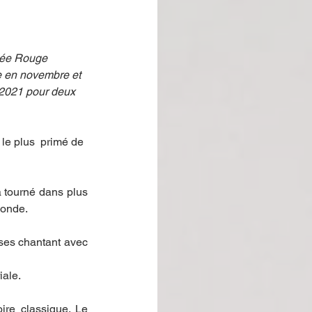
mée Rouge 
e en novembre et  
 2021 pour deux 
le plus  primé de 
 tourné dans plus 
onde.   
ses chantant avec 
iale.
ire classique. Le 