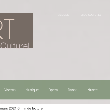
ACCUEIL
BLOG CULTUREL
Culturel
Cinéma
Musique
Opéra
Danse
Musée
 mars 2021
3 min de lecture
 de voyage
Fooding - Restaurant
Burlesque