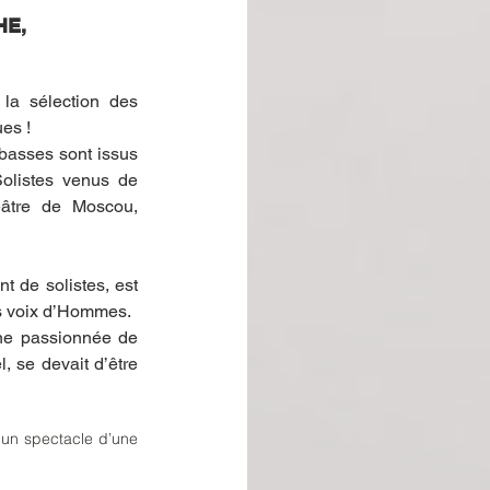
HE, 
la sélection des 
es !
basses sont issus 
olistes venus de 
éâtre de Moscou, 
de solistes, est 
es voix d’Hommes.
ine passionnée de 
, se devait d’être 
un spectacle d’une 