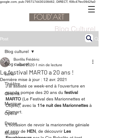
google.com, pub-7957174430108462, DIRECT, f08c47fec0942fa0
Blog Culturel
Post
Blog culturel
Bonfils Frédéric
Blog culturel
1 mars 2020
1 min de lecture
Le festival MARTO a 20 ans !
serie
Dernière mise à jour :
12 avr. 2021
Théâtre
J’ai assisté ce week-end à l’ouverture en 
grande pompe des 20 ans du 
festival 
Cinéma
MARTO
 (Le Festival des Marionnettes et 
Musique
Objets), avec la 
11e nuit des Marionnettes
 à 
Clamart. 
Opéra
Danse
L'occasion de revoir la marionnette géniale 
et sexy de 
HEN
, de découvrir 
Les 
Musée
Envahisseurs
 par la Cie Bakelite et tant 