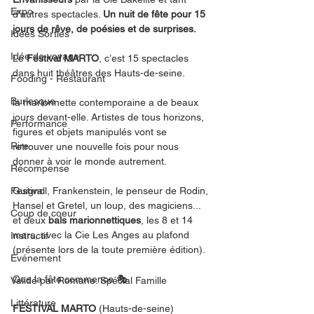
Expo
d’autres spectacles. 
Un nuit de fête pour 15 
jours de rêve, de poésies et de surprises. 
Idées Sorties
Idée de voyage
Le 
Festival MARTO
, c’est 15 spectacles 
dans huit théâtres des Hauts-de-seine. 
Fooding - Restaurant
Burlesque
la marionnette contemporaine a de beaux 
jours devant-elle. Artistes de tous horizons, 
Performance
figures et objets manipulés vont se 
Rire
retrouver une nouvelle fois pour nous 
donner à voir le monde autrement. 
Récompense
Festival
Guignol, Frankenstein, le penseur de Rodin, 
Hansel et Gretel, un loup, des magiciens... 
Coup de coeur
et deux 
bals marionnettiques
, les 8 et 14 
mars, avec la Cie Les Anges au plafond 
Instructif
(présente lors de la toute première édition).
Événement
Que la fête commence 🎭
Validé par Romane. Spécial Famille
Littérature
FESTIVAL MARTO
 (Hauts-de-seine)