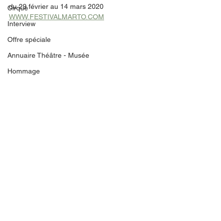
du 29 février au 14 mars 2020
Cirque
WWW.FESTIVALMARTO.COM
Interview
Offre spéciale
Annuaire Théâtre - Musée
Hommage