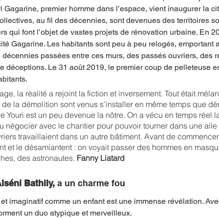
i Gagarine, premier homme dans l’espace, vient inaugurer la cit
llectives, au fil des décennies, sont devenues des territoires s
rs qui font l’objet de vastes projets de rénovation urbaine. En 20
 cité Gagarine. Les habitants sont peu à peu relogés, emportant 
de décennies passées entre ces murs, des passés ouvriers, des ré
de déceptions. Le 31 août 2019, le premier coup de pelleteuse e
bitants.
e, la réalité a rejoint la fiction et inversement. Tout était mé
 de la démolition sont venus s’installer en même temps que dém
 de Youri est un peu devenue la nôtre. On a vécu en temps réel l
llu négocier avec le chantier pour pouvoir tourner dans une ail
iers travaillaient dans un autre bâtiment. Avant de commencer à
nt et le désamiantent : on voyait passer des hommes en masque
es, des astronautes. 
Fanny Liatard
lséni Bathily,
 a un charme fou
 imaginatif comme un enfant est une immense révélation. Ave
forment un duo atypique et merveilleux. 