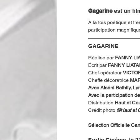
Gagarine
 est un fi
À la fois poétique et tr
participation magnifique
GAGARINE
Réalisé par
 FANNY LI
Écrit par 
FANNY LIATA
Chef-opérateur 
VICTO
Cheffe décoratrice
 MA
Avec 
Alséni Bathily
, 
Lyn
Avec la participation de
Distribution 
Haut et Cou
Crédit photo 
©Haut et 
Sélection Officielle C
Sortie Cinéma, le 23