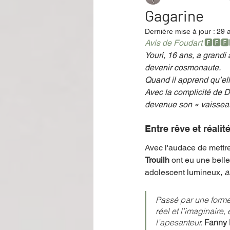
Gagarine
Dernière mise à jour :
29 
Performance
Rire
Réco
Avis de Foudart 
🅵🅵🅵
Youri, 16 ans, a grandi
devenir cosmonaute.
Quand il apprend qu’ell
Événement
Validé par Romane
Avec la complicité de D
devenue son « vaisseau 
Offre spéciale
Annuaire Théât
Entre rêve et réalit
Avec l'audace de mettre 
Trouilh 
ont eu une belle
adolescent lumineux, 
a
Passé par une forme
réel et l’imaginaire
l’apesanteur. 
Fanny 