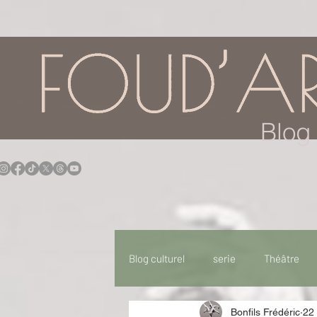
google.com, pub-7957174430108462, DIRECT, f08c47fec0942fa0
Blog 
Blog culturel
serie
Théâtre
Bonfils Frédéric
22 
Expo
Idées Sorties
Idée