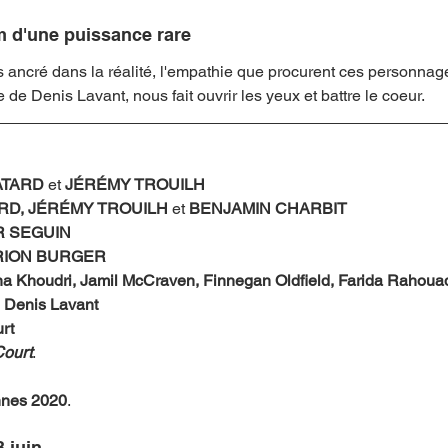
lm d'une puissance rare
ès ancré dans la réalité, l'empathie que procurent ces personnage
 de Denis Lavant, nous fait ouvrir les yeux et battre le coeur.
ATARD 
et 
JÉRÉMY TROUILH 
RD, JÉRÉMY TROUILH
 et 
BENJAMIN CHARBIT
R SEGUIN
RION BURGER
a Khoudri,
Jamil McCraven
, 
Finnegan Oldfield
, 
Farida Rahoua
 
Denis Lavant
rt
Court
. 
annes 2020
. 
 juin 