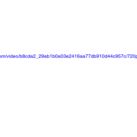
ic.com/video/b8cda2_29ab1b0a03e2416aa77db910d44c957c/720p