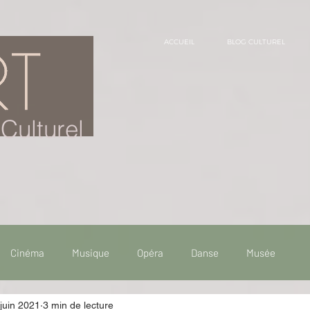
ACCUEIL
BLOG CULTUREL
Culturel
Cinéma
Musique
Opéra
Danse
Musée
juin 2021
3 min de lecture
 de voyage
Fooding - Restaurant
Burlesque