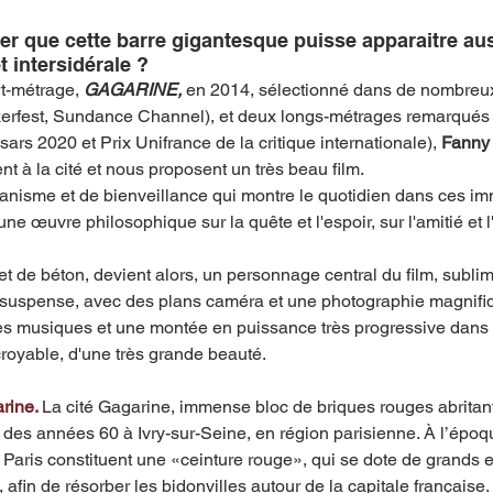
er que 
cette barre gigantesque
 puisse apparaitre au
 intersidérale ?
t-métrage, 
GAGARINE,
 en 2014, sélectionné dans de nombreux 
erfest, Sundance Channel), et deux longs-métrages remarqués 
ars 2020 et Prix Unifrance de la critique internationale), 
Fanny 
nt à la cité et nous proposent un
 très beau film. 
anisme et de bienveillance qui montre le quotidien dans ces i
ne œuvre philosophique sur la quête et l'espoir, sur l'amitié et 
 et de béton, devient alors, un personnage central du film, subli
 suspense, avec des plans caméra et une photographie magnifiq
les musiques et une montée en puissance très progressive dans 
ncroyable, d'une très grande beauté.
rine. 
La cité Gagarine, immense bloc de briques rouges abritan
 des années 60 à Ivry-sur-Seine, en région parisienne. À l’époque
Paris constituent une «ceinture rouge», qui se dote de grands 
fin de résorber les bidonvilles autour de la capitale française. 