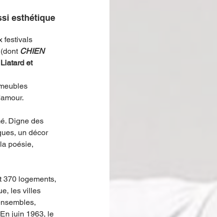
ssi esthétique 
festivals 
(dont 
CHIEN 
Liatard et 
mmeubles 
l'amour.
mé. Digne des 
ues, un décor 
la poésie, 
t 370 logements, 
, les villes 
ensembles, 
En juin 1963, le 