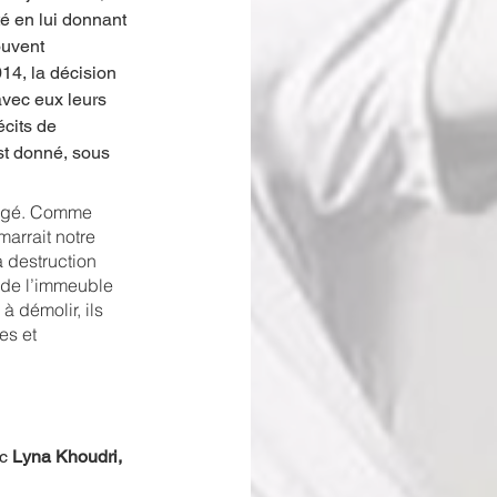
é en lui donnant 
ouvent 
14, la décision 
avec eux leurs 
cits de 
st donné, sous 
langé. Comme 
arrait notre 
a destruction 
e de l’immeuble 
 démolir, ils 
s et 
c 
Lyna Khoudri
,