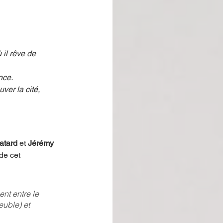
il rêve de 
nce.
er la cité, 
atard 
et 
Jérémy 
de cet 
nt entre le 
euble) et 