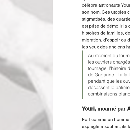
célèbre astronaute Your
son nom. Ces utopies co
stigmatisés, des quartie
est prise de démolir la
histoires de familles, 
migration, d’espoir ou 
les yeux des anciens ha
Au moment du tournag
les ouvriers chargés
tournage, l’histoire
de Gagarine. Il a fa
pendant que les ouvr
désossent le bâtime
combinaisons blanch
Youri,
 incarné par 
A
Fort comme un homme et
espiègle à souhait, ils 