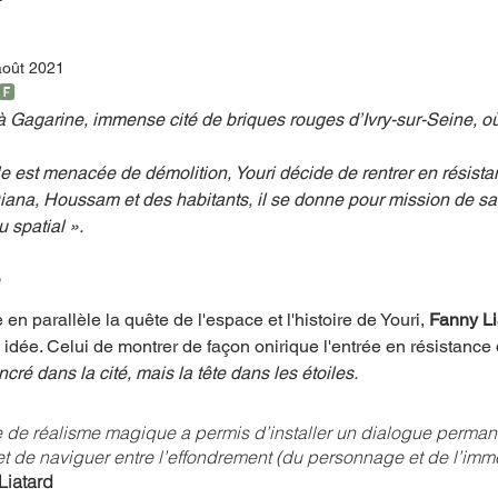
août 2021
mpense
Festival
Coup de coeur
Instructif
🅵
 à Gagarine, immense cité de briques rouges d’Ivry-sur-Seine, où 
e est menacée de démolition, Youri décide de rentrer en résista
. Spécial Famille
Littérature
Cirque
Interview
iana, Houssam et des habitants, il se donne pour mission de sauv
spatial ». 
re - Musée
Hommage
é
en parallèle la quête de l'espace et l'histoire de Youri, 
Fanny Li
 idée.
 Celui de montrer de façon onirique l'entrée en résistance 
ncré dans la cité, mais la tête dans les étoiles. 
 de réalisme magique a permis d’installer un dialogue permane
, et de naviguer entre l’effondrement (du personnage et de l’imm
Liatard