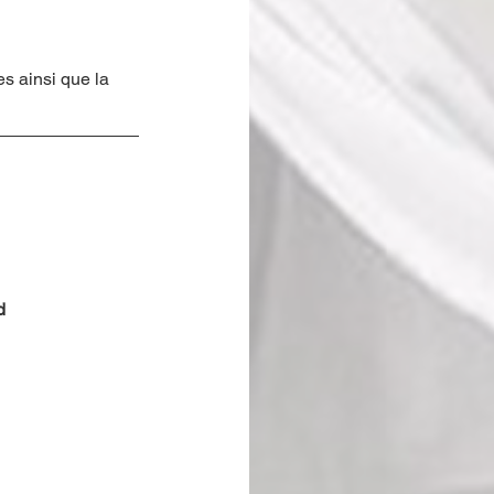
s ainsi que la 
d