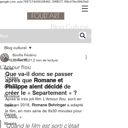
google.com, pub-7957174430108462, DIRECT, f08c47fec0942fa0
Blog Culturel
Post
Blog culturel
Bonfils Frédéric
Blog culturel
23 nov. 2021
2 min de lecture
L'Amour flou
serie
Que va-il donc se passer 
Théâtre
après que 
Romane et 
Philippe aient décidé 
de 
Cinéma
créer le « Separtement » ? 
Musique
Après le très joli film 
L'Amour flou
, sorti en 
salle en 2018, 
Romane Bohringer
 a adapté 
Opéra
le film, en mini série de 9x30 minutes pour 
Danse
CANAL +.   
Musée
Quand le film est sorti c’était 