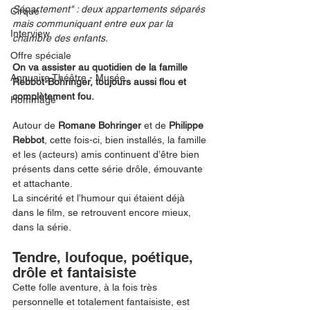
Sépartement" : deux appartements séparés 
Cirque
mais communiquant entre eux par la 
Interview
chambre des enfants. 
Offre spéciale
On va assister au quotidien de la famille 
Annuaire Théâtre - Musée
Rebbot-Bohringer, toujours aussi flou et 
complètement fou. 
Hommage
Autour de 
Romane Bohringer
 et de 
Philippe 
Rebbot
, cette fois-ci, bien installés, la famille 
et les (acteurs) amis continuent d’être bien 
présents dans cette série drôle, émouvante 
et attachante. 
La sincérité et l’humour qui étaient déjà 
dans le film, se retrouvent encore mieux, 
dans la série.  
Tendre, loufoque, poétique, 
drôle et fantaisiste
Cette folle aventure, à la fois très 
personnelle et totalement fantaisiste, est 