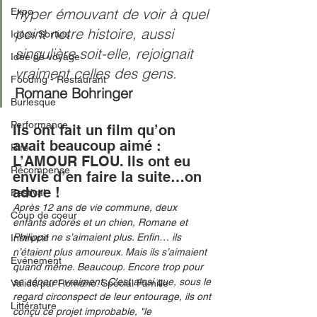
hyper émouvant de voir à quel 
Expo
point notre histoire, aussi 
Idées Sorties
singulière soit-elle, rejoignait 
Idée de voyage
vraiment celles des gens. 
Fooding - Restaurant
Romane Bohringer
Burlesque
Performance
Ils ont fait un film qu’on 
avait beaucoup aimé : 
Rire
L’AMOUR FLOU. Ils ont eu 
Récompense
envie d’en faire la suite…on 
adore ! 
Festival
Après 12 ans de vie commune, deux 
Coup de coeur
enfants adorés et un chien, Romane et 
Philippe ne s’aimaient plus. Enfin… ils 
Instructif
n’étaient plus amoureux. Mais ils s’aimaient 
Événement
quand même. Beaucoup. Encore trop pour 
se séparer vraiment. C’est ainsi que, sous le 
Validé par Romane. Spécial Famille
regard circonspect de leur entourage, ils ont 
Littérature
conçu ce projet improbable, "le 