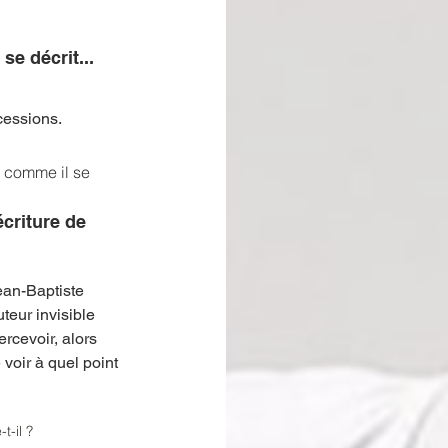
se décrit...
cessions.
n comme il se 
criture de 
ean-Baptiste 
teur invisible 
ercevoir, alors 
voir à quel point 
-il ? 