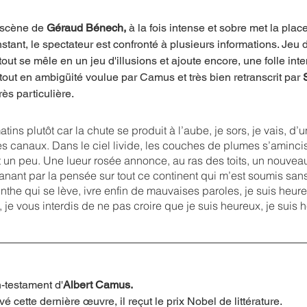
 scène de 
Géraud Bénech, 
à la fois intense et sobre met la plac
tant, le spectateur est confronté à plusieurs informations. Jeu 
tout se mêle en un jeu d'illusions et ajoute encore, une folle inte
 tout en ambigüité voulue par Camus et très bien retranscrit par 
rès particulière.
atins plutôt car la chute se produit à l’aube, je sors, je vais, 
s canaux. Dans le ciel livide, les couches de plumes s’amincis
un peu. Une lueur rosée annonce, au ras des toits, un nouveau
planant par la pensée sur tout ce continent qui m’est soumis sans 
inthe qui se lève, ivre enfin de mauvaises paroles, je suis heure
, je vous interdis de ne pas croire que je suis heureux, je suis 
-testament d'
Albert Camus.
 cette dernière œuvre, il reçut le prix Nobel de littérature.