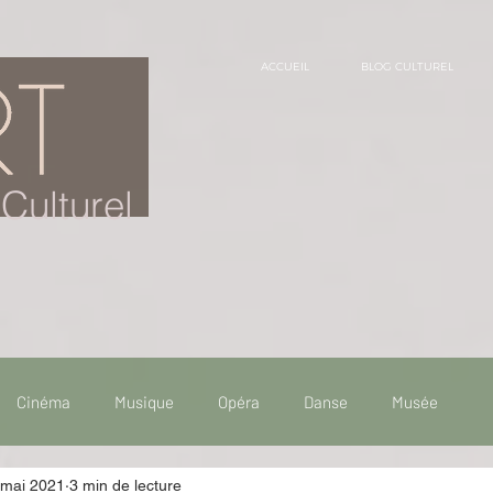
ACCUEIL
BLOG CULTUREL
Culturel
Cinéma
Musique
Opéra
Danse
Musée
 mai 2021
3 min de lecture
 de voyage
Fooding - Restaurant
Burlesque