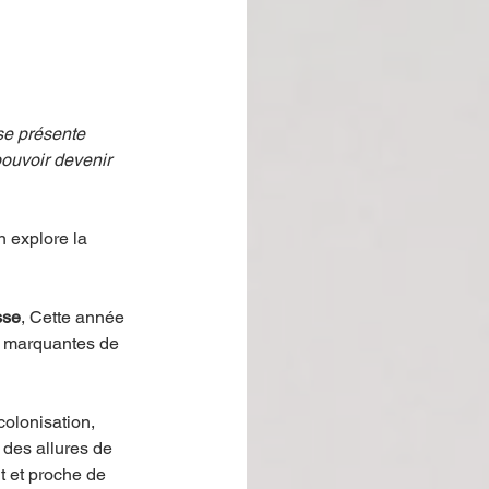
se présente 
ouvoir devenir 
 explore la 
sse
, Cette année 
us marquantes de 
olonisation, 
des allures de 
t et proche de 