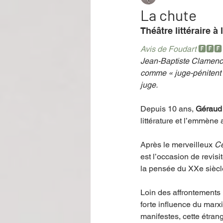
La chute
Théâtre littéraire à
Performance
Rire
Réco
Avis de Foudart 
🅵🅵🅵
Jean-Baptiste Clamence
comme « juge-pénitent »
Événement
Validé par Romane
juge.
Depuis 10 ans, 
Géraud
Offre spéciale
Annuaire Théât
littérature et l’emmène a
Après le merveilleux 
Cé
est l’occasion de revisi
la pensée du XXe siècl
Loin des affrontements 
forte influence du marx
manifestes, cette étran