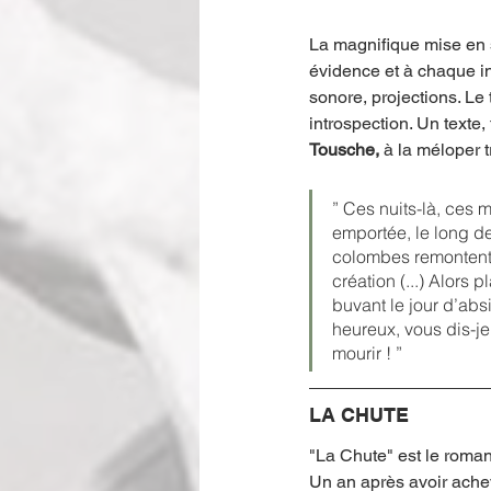
La magnifique mise en
évidence et à chaque ins
sonore, projections. Le 
introspection. Un texte,
Tousche,
 à la méloper t
” Ces nuits-là, ces m
emportée, le long de
colombes remontent 
création (...) Alors 
buvant le jour d’abs
heureux, vous dis-je
mourir ! ”
LA CHUTE
"La Chute" est le roman
Un an après avoir achevé