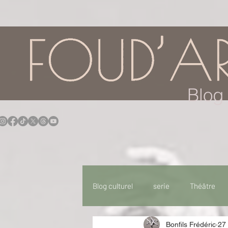
google.com, pub-7957174430108462, DIRECT, f08c47fec0942fa0
Blog 
Blog culturel
serie
Théâtre
Bonfils Frédéric
27
Expo
Idées Sorties
Idée