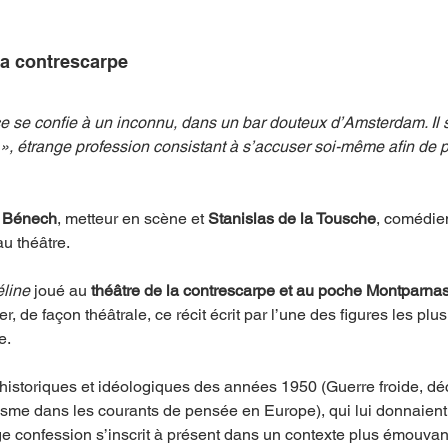
 la contrescarpe
mpense
Festival
Coup de coeur
Instructif
 se confie à un inconnu, dans un bar douteux d’Amsterdam. Il 
, étrange profession consistant à s’accuser soi-même afin de p
. Spécial Famille
Littérature
Cirque
Interview
 Bénech
, metteur en scène et 
Stanislas de la Tousche
, comédien
re - Musée
Hommage
u théâtre. 
line
 joué au 
théâtre de la contrescarpe et au poche Montparna
ter, de façon théâtrale, ce récit écrit par l’une des figures les pl
e.
historiques et idéologiques des années 1950 (Guerre froide, déc
isme dans les courants de pensée en Europe), qui lui donnaient 
ge confession s’inscrit à présent dans un contexte plus émouvan