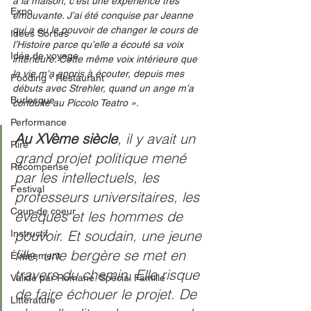
à la maison, c’est une expérience très 
Expo
émouvante. J’ai été conquise par Jeanne 
qui a eu le pouvoir de changer le cours de 
Idées Sorties
l’Histoire parce qu’elle a écouté sa voix 
Idée de voyage
intérieure. Cette même voix intérieure que 
la vie m’a appris à écouter, depuis mes 
Fooding - Restaurant
débuts avec Strehler, quand un ange m’a 
Burlesque
conduite au Piccolo Teatro ».
Performance
Au XVème siècle
, il y avait un 
Rire
grand projet politique mené 
Récompense
par les intellectuels, les 
Festival
professeurs universitaires, les 
Coup de coeur
évêques et les hommes de 
pouvoir. Et soudain, une jeune 
Instructif
fille, une bergère se met en 
Événement
travers du chemin. Elle risque 
Validé par Romane. Spécial Famille
de faire échouer le projet. De 
Littérature