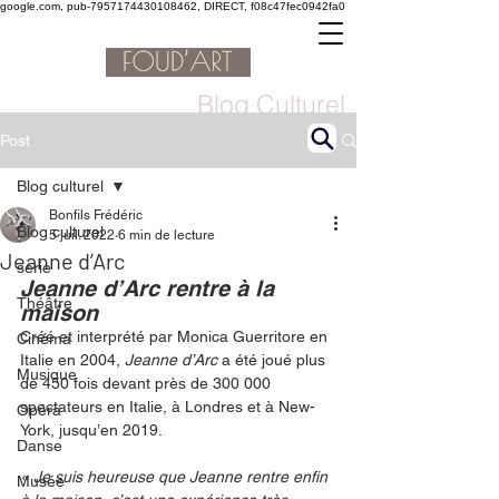
google.com, pub-7957174430108462, DIRECT, f08c47fec0942fa0
Blog Culturel
Post
Blog culturel
Bonfils Frédéric
Blog culturel
5 juil. 2022
6 min de lecture
Jeanne d’Arc
serie
Jeanne d’Arc rentre à la 
Théâtre
maison
Créé et interprété par Monica Guerritore en 
Cinéma
Italie en 2004, 
Jeanne d’Arc
 a été joué plus 
Musique
de 450 fois devant près de 300 000 
spectateurs en Italie, à Londres et à New-
Opéra
York, jusqu’en 2019. 
Danse
« Je suis heureuse que Jeanne rentre enfin 
Musée