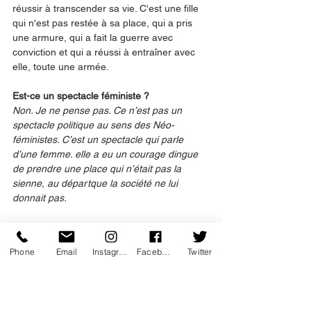
réussir à transcender sa vie. C'est une fille 
qui n'est pas restée à sa place, qui a pris 
une armure, qui a fait la guerre avec 
conviction et qui a réussi à entraîner avec 
elle, toute une armée. 
Est-ce un spectacle féministe ? 
Non. Je ne pense pas. Ce n’est pas un 
spectacle politique au sens des Néo-
féministes. C’est un spectacle qui parle 
d’une femme. elle a eu un courage dingue 
de prendre une place qui n’était pas la 
sienne, au départque la société ne lui 
donnait pas.
Et elle l'a payé cher, quand même.
Oui. Le prix de sa vie. Exactement.
Phone
Email
Instagram
Facebook
Twitter
Jeanne d'Arc, un mythe, une réalité ? Quel 
est votre point de vue, par rapport à ça ? 
Est-ce que c'est vraiment important, 