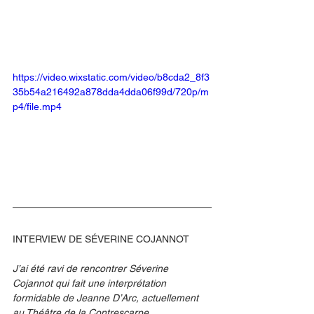
https://video.wixstatic.com/video/b8cda2_8f3
35b54a216492a878dda4dda06f99d/720p/m
p4/file.mp4
INTERVIEW DE SÉVERINE COJANNOT
J’ai été ravi de rencontrer Séverine 
Cojannot qui fait une interprétation 
formidable de Jeanne D’Arc, actuellement 
au Théâtre de la Contrescarpe. 