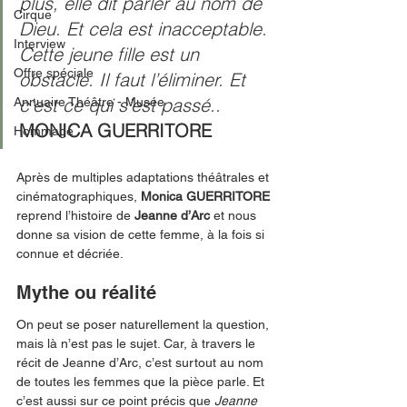
plus, elle dit parler au nom de 
Cirque
Dieu. Et cela est inacceptable. 
Interview
Cette jeune fille est un 
Offre spéciale
obstacle. Il faut l’éliminer. Et 
c’est ce qui s’est passé.. 
Annuaire Théâtre - Musée
MONICA GUERRITORE
Hommage
Après de multiples adaptations théâtrales et 
cinématographiques, 
Monica GUERRITORE
reprend l’histoire de 
Jeanne d’Arc
 et nous 
donne sa vision de cette femme, à la fois si 
connue et décriée. 
Mythe ou réalité
On peut se poser naturellement la question, 
mais là n’est pas le sujet. Car, à travers le 
récit de Jeanne d’Arc, c’est surtout au nom 
de toutes les femmes que la pièce parle. Et 
c’est aussi sur ce point précis que 
Jeanne 