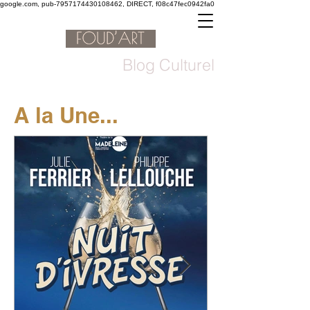
google.com, pub-7957174430108462, DIRECT, f08c47fec0942fa0
Blog Culturel
A la Une...