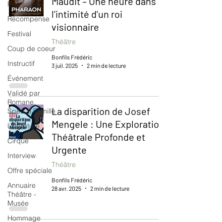
Maudit – Une heure dans
Rire
l’intimité d’un roi
Récompense
visionnaire
Festival
Théâtre
Coup de coeur
Bonfils Frédéric
Instructif
3 juil. 2025
2 min de lecture
Événement
Validé par
Romane.
La disparition de Josef
Spécial Famille
Mengele : Une Exploration
Littérature
Théâtrale Profonde et
Cirque
Urgente
Interview
Théâtre
Offre spéciale
Bonfils Frédéric
Annuaire
28 avr. 2025
2 min de lecture
Théâtre -
Musée
Hommage