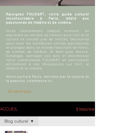
Rejoignez FOUD'ART, votre guide culturel
incontournable à Paris, dédié aux
passionnés de théâtre et de cinéma.
Vivez intensément chaque moment, en
explorant un univers où l'amour pour l'art et la
culture ne connaît pas de limites. Découvrez
avec nous les meilleures sorties parisiennes
et plongez dans un monde fascinant de films,
de scènes de théâtre, et bien plus encore.
Échangez, partagez vos avis et enrichissez
notre communauté FOUD'ART en participant
activement à nos discussions sur l’art, le
théâtre et le cinéma.
Votre sortie à Paris, enrichie par la culture et
la passion, commence ici.
En savoir plus
S'inscrire
ACCUEIL
Blog culturel