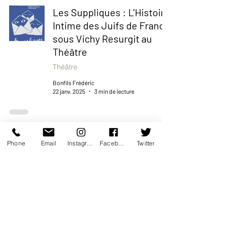
Les Suppliques : L'Histoire
Intime des Juifs de France
sous Vichy Resurgit au
Théâtre
Théâtre
Bonfils Frédéric
22 janv. 2025
3 min de lecture
Doully « Hier j’arrête ! »
Phone
Email
Instagram
Facebook
Twitter
Théâtre
Bonfils Frédéric
7 oct. 2024
2 min de lecture
Les Marchands d'étoiles :