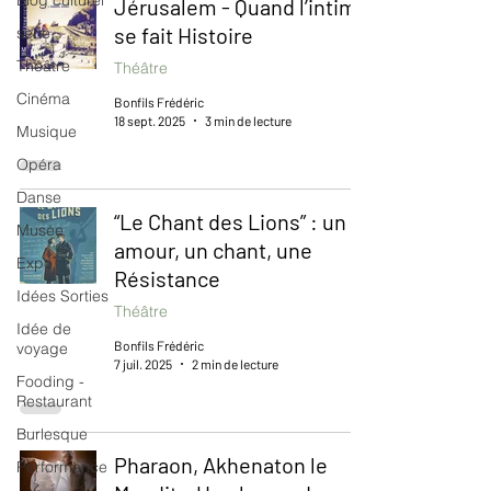
Blog culturel
Jérusalem - Quand l’intime
se fait Histoire
serie
Théâtre
Théâtre
Cinéma
Bonfils Frédéric
18 sept. 2025
3 min de lecture
Musique
Opéra
Danse
“Le Chant des Lions” : un
Musée
amour, un chant, une
Expo
Résistance
Idées Sorties
Théâtre
Idée de
Bonfils Frédéric
voyage
7 juil. 2025
2 min de lecture
Fooding -
Restaurant
Burlesque
Pharaon, Akhenaton le
Performance