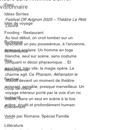
Expo
visionnaire
Idées Sorties
Festival Off Avignon 2025 – Théâtre Le Petit 
Idée de voyage
Louvre
Fooding - Restaurant
Au tout début, on croit tomber sur un 
Burlesque
spectacle un peu poussiéreux, à l’ancienne, 
presque scolaire. Un homme en toge 
Performance
blanche, seul sur scène, sans costume 
Rire
clinquant ni décor pharaonique… Et 
pourtant, très vite, la magie opère. Le 
Récompense
charme agit. Ce 
Pharaon, Akhenaton le 
Festival
Maudit
 devient un moment de théâtre 
enivrant, sensible, presque merveilleux. Un 
Coup de coeur
voyage intérieur porté par la voix d’un roi 
Instructif
oublié, dans un seul en scène à la fois 
sobre, érudit et profondément humain.
Événement
Validé par Romane. Spécial Famille
Littérature