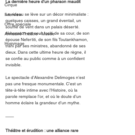
La dernière heure d’un pharaon maudit
Cirque
Le rideau se lève sur un décor minimaliste : 
Interview
quelques caisses, un grand éventail, un 
Offre spéciale
souffle de vent dans un palais déserté. 
Akhenaton est seul. Isolé de sa cour, de son 
Annuaire Théâtre - Musée
épouse Nefertiti, de son fils Toutankhamon, 
Hommage
trahi par ses ministres, abandonné de ses 
dieux. Dans cette ultime heure de règne, il 
se confie au public comme à un confident 
invisible.
Le spectacle d’Alexandre Delimoges n’est 
pas une fresque monumentale. C’est un 
tête-à-tête intime avec l’Histoire, où la 
parole remplace l’or, et où le doute d’un 
homme éclaire la grandeur d’un mythe.
Théâtre et érudition : une alliance rare