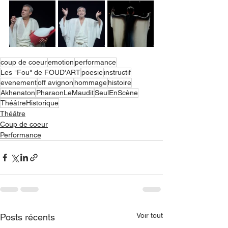
coup de coeur
emotion
performance
Les "Fou" de FOUD'ART
poesie
instructif
evenement
off avignon
hommage
histoire
Akhenaton
PharaonLeMaudit
SeulEnScène
ThéâtreHistorique
Théâtre
Coup de coeur
Performance
Voir tout
Posts récents