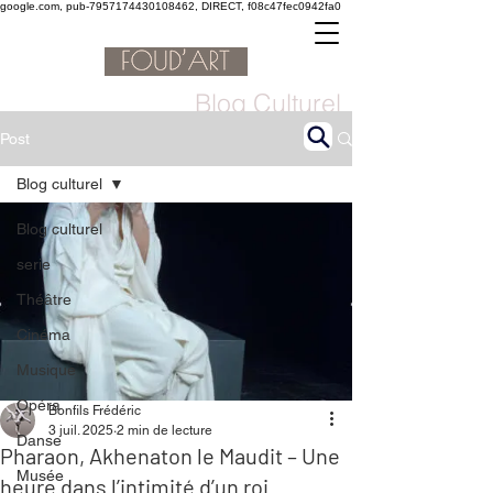
google.com, pub-7957174430108462, DIRECT, f08c47fec0942fa0
Blog Culturel
Post
Blog culturel
Blog culturel
serie
Théâtre
Cinéma
Musique
Opéra
Bonfils Frédéric
3 juil. 2025
2 min de lecture
Danse
Pharaon, Akhenaton le Maudit – Une
Musée
heure dans l’intimité d’un roi