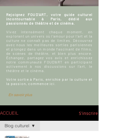
Rejoignez FOUD'ART, votre guide culturel
incontournable à Paris, dédié aux
passionnés de théâtre et de cinéma.
Vivez intensément chaque moment, en
explorant un univers où l'amour pour l'art et la
culture ne connaît pas de limites. Découvrez
avec nous les meilleures sorties parisiennes
et plongez dans un monde fascinant de films,
de scènes de théâtre, et bien plus encore.
Échangez, partagez vos avis et enrichissez
notre communauté FOUD'ART en participant
activement à nos discussions sur l’art, le
théâtre et le cinéma.
Votre sortie à Paris, enrichie par la culture et
la passion, commence ici.
En savoir plus
S'inscrire
ACCUEIL
Blog culturel