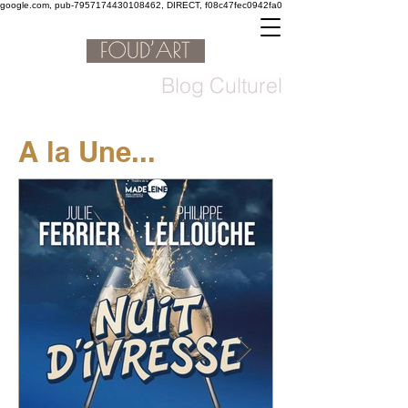
google.com, pub-7957174430108462, DIRECT, f08c47fec0942fa0
Blog Culturel
A la Une...