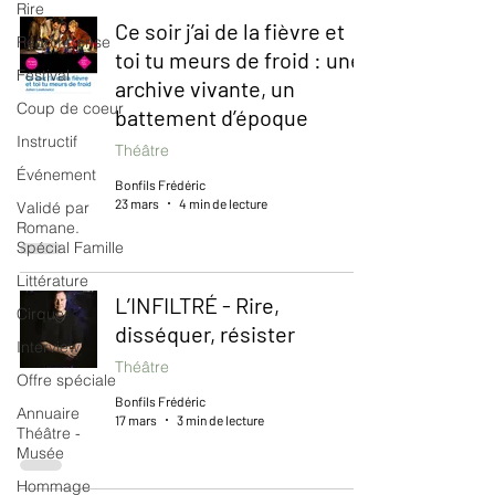
Rire
Ce soir j’ai de la fièvre et
Récompense
toi tu meurs de froid : une
Festival
archive vivante, un
Coup de coeur
battement d’époque
Instructif
Théâtre
Événement
Bonfils Frédéric
23 mars
4 min de lecture
Validé par
Romane.
Spécial Famille
Littérature
L’INFILTRÉ - Rire,
Cirque
disséquer, résister
Interview
Théâtre
Offre spéciale
Bonfils Frédéric
Annuaire
17 mars
3 min de lecture
Théâtre -
Musée
Hommage