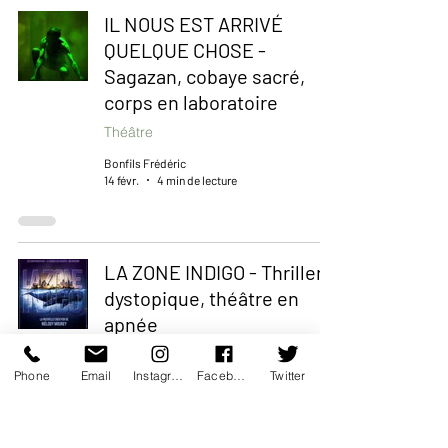
IL NOUS EST ARRIVÉ
QUELQUE CHOSE -
Sagazan, cobaye sacré,
corps en laboratoire
Théâtre
Bonfils Frédéric
14 févr.
4 min de lecture
LA ZONE INDIGO - Thriller
dystopique, théâtre en
apnée
Théâtre
Phone
Email
Instagram
Facebook
Twitter
Bonfils Frédéric
6 févr.
4 min de lecture