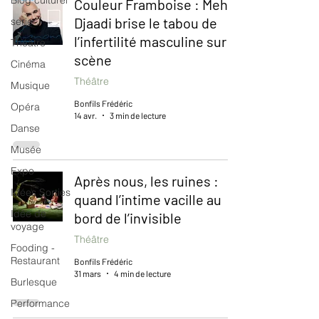
Blog culturel
Couleur Framboise : Mehdi
Djaadi brise le tabou de
serie
l’infertilité masculine sur
Théâtre
scène
Cinéma
Théâtre
Musique
Bonfils Frédéric
Opéra
14 avr.
3 min de lecture
Danse
Musée
Expo
Après nous, les ruines :
Idées Sorties
quand l’intime vacille au
Idée de
bord de l’invisible
voyage
Théâtre
Fooding -
Restaurant
Bonfils Frédéric
31 mars
4 min de lecture
Burlesque
Performance