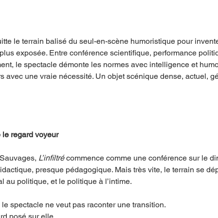
itte le terrain balisé du seul-en-scène humoristique pour invent
 plus exposée. Entre conférence scientifique, performance politi
nt, le spectacle démonte les normes avec intelligence et humou
rs avec une vraie nécessité. Un objet scénique dense, actuel, g
 le regard voyeur
 Sauvages, 
L’infiltré
 commence comme une conférence sur le di
didactique, presque pédagogique. Mais très vite, le terrain se dé
 au politique, et le politique à l’intime.
e spectacle ne veut pas raconter une transition.
ard posé sur elle.