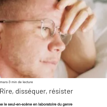
mpense
Festival
Coup de coeur
Instructif
. Spécial Famille
Littérature
Cirque
Interview
re - Musée
Hommage
 mars
3 min de lecture
Rire, disséquer, résister
 le seul-en-scène en laboratoire du genre