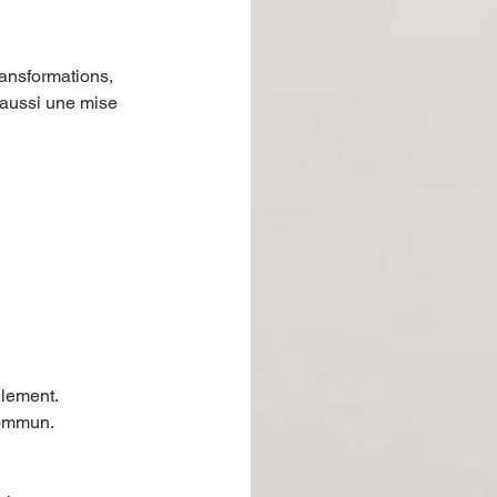
ransformations, 
 aussi une mise 
llement.
commun.