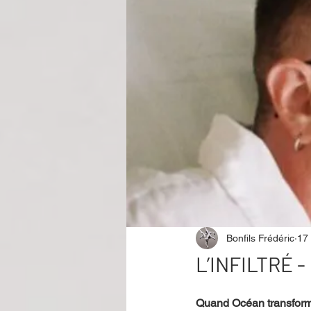
Performance
Rire
Réco
Événement
Validé par Romane
Offre spéciale
Annuaire Théât
Bonfils Frédéric
17
L’INFILTRÉ - 
Quand Océan transforme