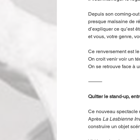
Depuis son coming-out t
presque malsaine de rév
d’expliquer ce qu’est êt
et vous, votre genre, v
Ce renversement est le 
On croit venir voir un 
On se retrouve face à un
⸻
Quitter le stand-up, ent
Ce nouveau spectacle m
Après 
La Lesbienne Inv
construire un objet scén