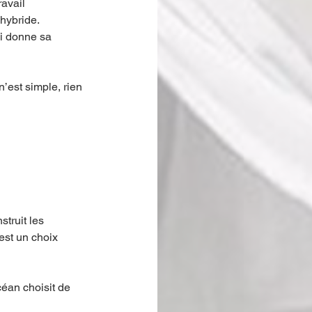
avail 
hybride.
ui donne sa 
’est simple, rien 
truit les 
est un choix 
éan choisit de 