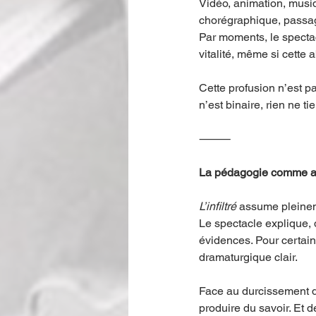
Vidéo, animation, musiq
chorégraphique, passage
Par moments, le spectacl
vitalité, même si cette
Cette profusion n’est pa
n’est binaire, rien ne t
⸻
La pédagogie comme ac
L’infiltré
 assume pleinem
Le spectacle explique, d
évidences. Pour certains
dramaturgique clair.
Face au durcissement de
produire du savoir. Et d