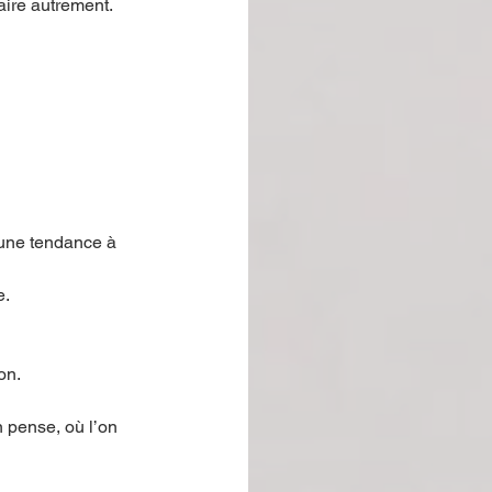
ire autrement.
 une tendance à 
e.
on.
 pense, où l’on 