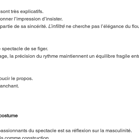
ont très explicatifs.
onner l’impression d’insister.
 partie de sa sincérité. 
L’infiltré
 ne cherche pas l’élégance du flou.
spectacle de se figer.
age, la précision du rythme maintiennent un équilibre fragile entr
oucir le propos.
tranchant.
 costume
passionnants du spectacle est sa réflexion sur la masculinité.
s comme construction.