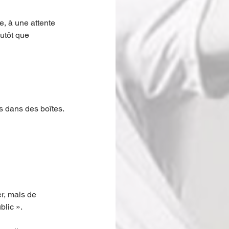
e, à une attente 
utôt que 
es dans des boîtes.
er, mais de 
blic ».