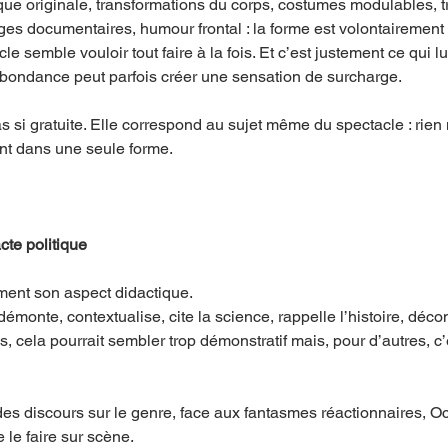
ue originale, transformations du corps, costumes modulables, tr
s documentaires, humour frontal : la forme est volontairement 
e semble vouloir tout faire à la fois. Et c’est justement ce qui l
 abondance peut parfois créer une sensation de surcharge.
s si gratuite. Elle correspond au sujet même du spectacle : rien n
ient dans une seule forme.
te politique
ent son aspect didactique.
émonte, contextualise, cite la science, rappelle l’histoire, décons
, cela pourrait sembler trop démonstratif mais, pour d’autres, c’
s discours sur le genre, face aux fantasmes réactionnaires, Oc
e le faire sur scène.