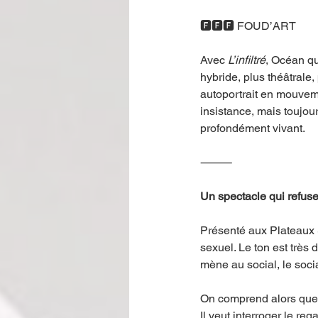
🅵🅵🅵 FOUD’ART
Avec 
L’infiltré
, Océan qu
hybride, plus théâtrale,
autoportrait en mouveme
insistance, mais toujou
profondément vivant.
⸻
Un spectacle qui refuse
Présenté aux Plateaux
sexuel. Le ton est très 
mène au social, le social
On comprend alors que l
Il veut interroger le reg