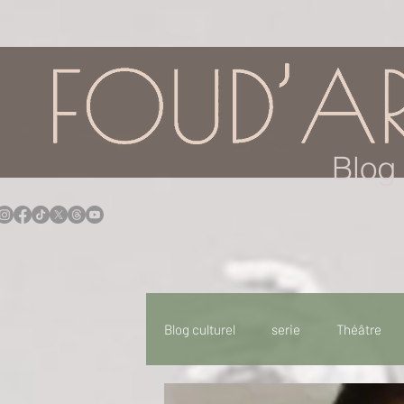
google.com, pub-7957174430108462, DIRECT, f08c47fec0942fa0
Blog 
Blog culturel
serie
Théâtre
Expo
Idées Sorties
Idée