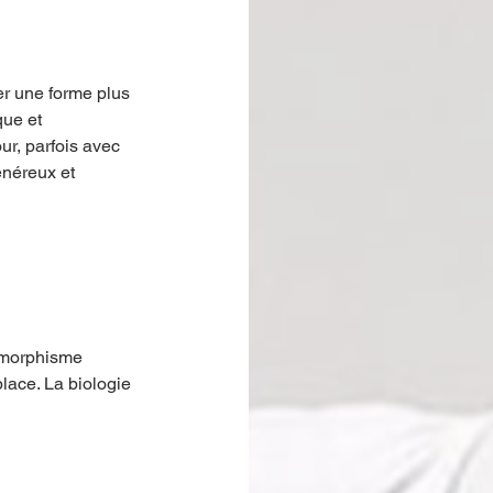
er une forme plus 
que et 
r, parfois avec 
énéreux et 
morphisme 
place. La biologie 