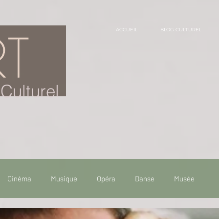
ACCUEIL
BLOG CULTUREL
Culturel
Cinéma
Musique
Opéra
Danse
Musée
 de voyage
Fooding - Restaurant
Burlesque