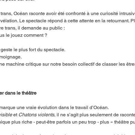
rans, Océan raconte avoir été confronté à une curiosité intrusiv
élation. Le spectacle répond à cette attente en la retournant. Pl
re trans, il demande au public :
ous le jouez comment ?
geste le plus fort du spectacle.
témoignage.
e machine critique sur notre besoin collectif de classer les êtr
rer dans le théâtre
arque une vraie évolution dans le travail d’Océan.
isible
 et 
Chatons violents
, il ne s’agit plus seulement de racont
ique plus riche - peut-être parfois un peu trop - plus « théâtre pu