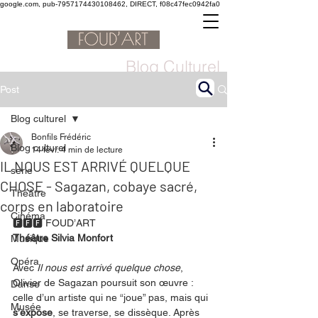
google.com, pub-7957174430108462, DIRECT, f08c47fec0942fa0
Blog Culturel
Post
Blog culturel
Bonfils Frédéric
Blog culturel
14 févr.
4 min de lecture
IL NOUS EST ARRIVÉ QUELQUE
serie
CHOSE - Sagazan, cobaye sacré,
Théâtre
corps en laboratoire
Cinéma
🅵🅵🅵 FOUD’ART
Théâtre Silvia Monfort
Musique
Opéra
Avec 
Il nous est arrivé quelque chose
, 
Olivier de Sagazan poursuit son œuvre : 
Danse
celle d’un artiste qui ne “joue” pas, mais qui 
Musée
s’expose
, se traverse, se dissèque. Après 