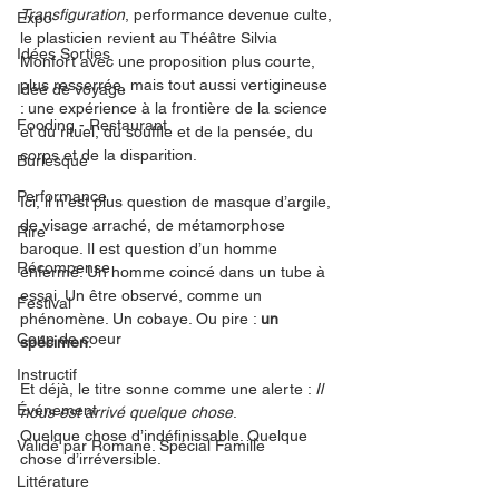
Transfiguration
, performance devenue culte, 
Expo
le plasticien revient au Théâtre Silvia 
Idées Sorties
Monfort avec une proposition plus courte, 
plus resserrée, mais tout aussi vertigineuse 
Idée de voyage
: une expérience à la frontière de la science 
Fooding - Restaurant
et du rituel, du souffle et de la pensée, du 
corps et de la disparition.
Burlesque
Performance
Ici, il n’est plus question de masque d’argile, 
de visage arraché, de métamorphose 
Rire
baroque. Il est question d’un homme 
Récompense
enfermé. Un homme coincé dans un tube à 
essai. Un être observé, comme un 
Festival
phénomène. Un cobaye. Ou pire : 
un 
Coup de coeur
spécimen
.
Instructif
Et déjà, le titre sonne comme une alerte : 
Il 
Événement
nous est arrivé quelque chose
.
Quelque chose d’indéfinissable. Quelque 
Validé par Romane. Spécial Famille
chose d’irréversible.
Littérature