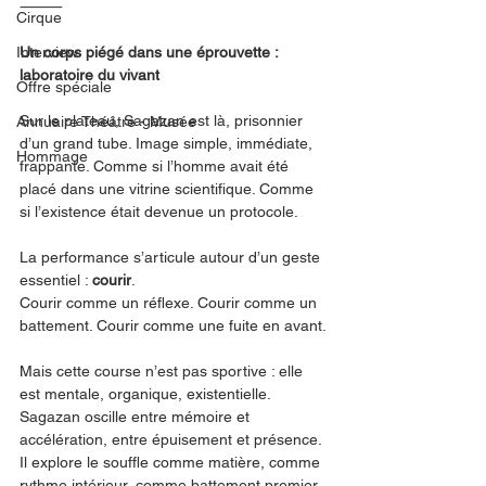
⸻
Cirque
Interview
Un corps piégé dans une éprouvette : 
laboratoire du vivant
Offre spéciale
Sur le plateau, Sagazan est là, prisonnier 
Annuaire Théâtre - Musée
d’un grand tube. Image simple, immédiate, 
Hommage
frappante. Comme si l’homme avait été 
placé dans une vitrine scientifique. Comme 
si l’existence était devenue un protocole.
La performance s’articule autour d’un geste 
essentiel : 
courir
.
Courir comme un réflexe. Courir comme un 
battement. Courir comme une fuite en avant.
Mais cette course n’est pas sportive : elle 
est mentale, organique, existentielle. 
Sagazan oscille entre mémoire et 
accélération, entre épuisement et présence. 
Il explore le souffle comme matière, comme 
rythme intérieur, comme battement premier. 