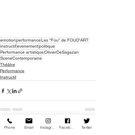
emotion
performance
Les "Fou" de FOUD'ART
instructif
evenement
politique
Performance artistique
OlivierDeSagazan
SceneContemporaine
Théâtre
Performance
Instructif
Voir tout
Posts récents
Phone
Email
Instagram
Facebook
Twitter