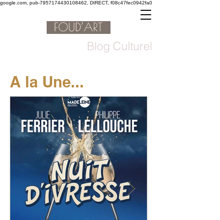
google.com, pub-7957174430108462, DIRECT, f08c47fec0942fa0
Blog Culturel
A la Une...