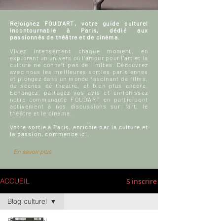
Rejoignez FOUD'ART, votre guide culturel
incontournable à Paris, dédié aux
passionnés de théâtre et de cinéma.
Vivez intensément chaque moment, en
explorant un univers où l'amour pour l'art et la
culture ne connaît pas de limites. Découvrez
avec nous les meilleures sorties parisiennes
et plongez dans un monde fascinant de films,
de scènes de théâtre, et bien plus encore.
Échangez, partagez vos avis et enrichissez
notre communauté FOUD'ART en participant
activement à nos discussions sur l’art, le
théâtre et le cinéma.
Votre sortie à Paris, enrichie par la culture et
la passion, commence ici.
En savoir plus
S'inscrire
ACCUEIL
Blog culturel