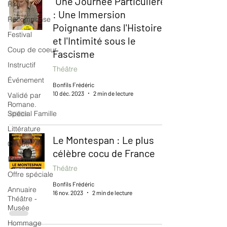
"Une Journée Particulière"
Rire
: Une Immersion
Récompense
Poignante dans l'Histoire
Festival
et l'Intimité sous le
Coup de coeur
Fascisme
Instructif
Théâtre
Événement
Bonfils Frédéric
10 déc. 2023
2 min de lecture
Validé par
Romane.
Spécial Famille
Littérature
Le Montespan : Le plus
Cirque
célèbre cocu de France
Interview
Théâtre
Offre spéciale
Bonfils Frédéric
Annuaire
16 nov. 2023
2 min de lecture
Théâtre -
Musée
Hommage