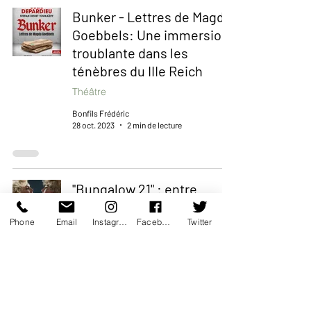
Bunker - Lettres de Magda
Goebbels: Une immersion
troublante dans les
ténèbres du IIIe Reich
Théâtre
Bonfils Frédéric
28 oct. 2023
2 min de lecture
"Bungalow 21" : entre
promesses, jolis moments
Phone
Email
Instagram
Facebook
Twitter
et déceptions
Théâtre
Bonfils Frédéric
29 sept. 2023
2 min de lecture