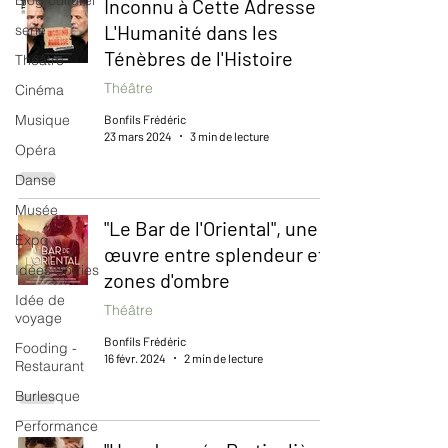
Blog culturel
Inconnu à Cette Adresse :
L'Humanité dans les
serie
Ténèbres de l'Histoire
Théâtre
Théâtre
Cinéma
Musique
Bonfils Frédéric
23 mars 2024
3 min de lecture
Opéra
Danse
Musée
"Le Bar de l'Oriental", une
Expo
œuvre entre splendeur et
Idées Sorties
zones d'ombre
Idée de
Théâtre
voyage
Bonfils Frédéric
Fooding -
16 févr. 2024
2 min de lecture
Restaurant
Burlesque
Performance