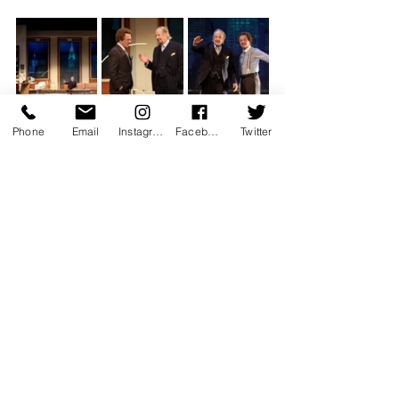
Phone
Email
Instagram
Facebook
Twitter
emotion
performance
evenement
theatre
suspense
histoire
drame
Théâtre
Événement
Idées Sorties