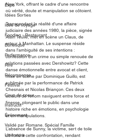
New York, offrant le cadre d'une rencontre 
Expo
où vérité, doute et manipulation se côtoient.
Idées Sorties
Transcendant la réalité d'une affaire 
Idée de voyage
judiciaire des années 1980, la pièce, signée 
Fooding - Restaurant
Alain Teulié, met en scène un Claus, de 
retour à Manhattan. Le suspense réside 
Burlesque
dans l'ambiguïté de ses intentions : 
Performance
confession d'un crime ou simple renouée de 
relations passées avec Dershowitz? Cette 
Rire
danse émotionnelle entre avocat et client, 
Récompense
mise en scène par Dominique Guillo, est 
sublimée par la performance de Patrick 
Festival
Chesnais et Nicolas Briançon. Ces deux 
Coup de coeur
acteurs de renom naviguent entre force et 
finesse, plongeant le public dans une 
Instructif
histoire riche en émotions, en psychologie 
Événement
et en manipulations.
Validé par Romane. Spécial Famille
L’absence de Sunny, la victime, sert de toile 
Littérature
de fond à cette confrontation, rendant 