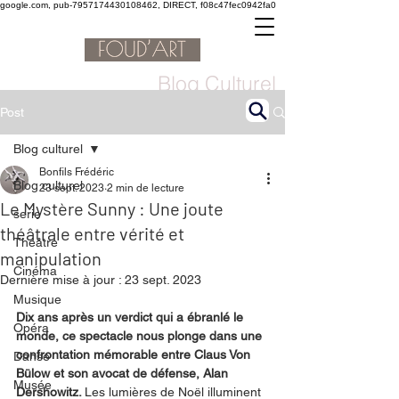
google.com, pub-7957174430108462, DIRECT, f08c47fec0942fa0
Blog Culturel
Post
Blog culturel
Bonfils Frédéric
Blog culturel
23 sept. 2023
2 min de lecture
Le Mystère Sunny : Une joute
serie
théâtrale entre vérité et
Théâtre
manipulation
Cinéma
Dernière mise à jour :
23 sept. 2023
Musique
Dix ans après un verdict qui a ébranlé le 
Opéra
monde, ce spectacle nous plonge dans une 
confrontation mémorable entre Claus Von 
Danse
Bülow et son avocat de défense, Alan 
Musée
Dershowitz. 
Les lumières de Noël illuminent 