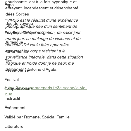
ahurissante  est à la fois hypnotique et 
Expo
effrayant. Incandescent et désenchanté.   
Idées Sorties
"
VIRUS est le résultat d’une expérience 
Idée de voyage
photographique née d’un sentiment de 
responsabilité, d’obligation, de saisir jour 
Fooding - Restaurant
après jour, ce mélange de violence et de 
Burlesque
douceur. J’ai voulu faire apparaître 
comment les corps résistent à la 
Performance
surveillance intégrale, dans cette situation 
Rire
tragique et froide dont je ne peux me 
détourner
." Antoine d'Agata
Récompense
Festival
https://www.operadeparis.fr/3e-scene/la-vie-
Coup de coeur
nue
Instructif
Événement
Validé par Romane. Spécial Famille
Littérature