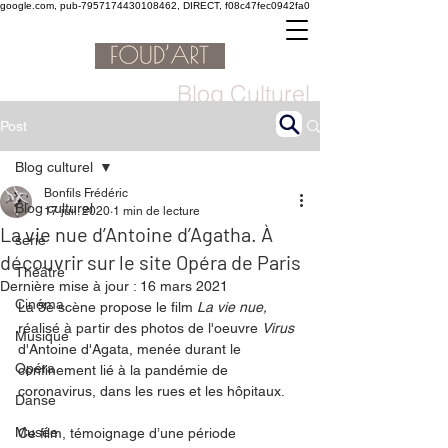
google.com, pub-7957174430108462, DIRECT, f08c47fec0942fa0
Blog Culturel
Post
Blog culturel
Bonfils Frédéric
Blog culturel
17 juil. 2020
1 min de lecture
La vie nue d’Antoine d’Agatha. À
serie
découvrir sur le site Opéra de Paris
Théâtre
Dernière mise à jour :
16 mars 2021
Cinéma
La 3è scène propose le film 
La vie nue, 
réalisé à partir des photos de l'oeuvre 
Virus
Musique
d'Antoine d'Agata, menée durant le 
Opéra
confinement lié à la pandémie de 
coronavirus, dans les rues et les hôpitaux.
Danse
Musée
Ce film, témoignage d’une période 