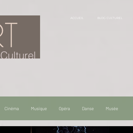
ACCUEIL
BLOG CULTUREL
Culturel
Cinéma
Musique
Opéra
Danse
Musée
 de voyage
Fooding - Restaurant
Burlesque