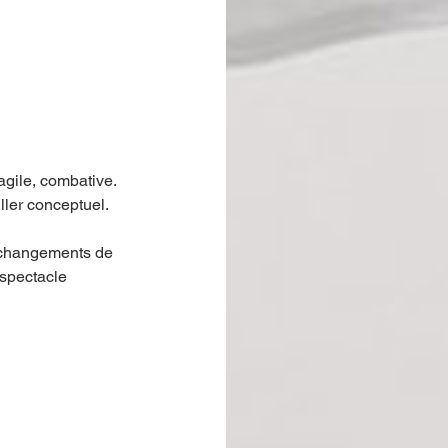
agile, combative. 
ller conceptuel.
: changements de 
spectacle 