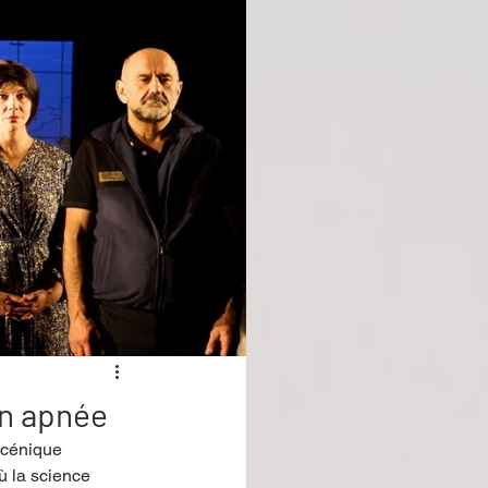
en apnée
scénique 
ù la science 