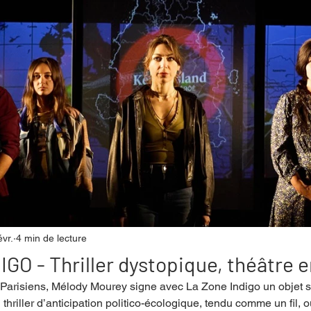
mpense
Festival
Coup de coeur
Instructif
. Spécial Famille
Littérature
Cirque
Interview
re - Musée
Hommage
évr.
4 min de lecture
GO - Thriller dystopique, théâtre 
 Parisiens, Mélody Mourey signe avec La Zone Indigo un objet 
 thriller d’anticipation politico-écologique, tendu comme un fil, o