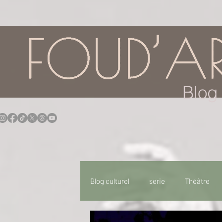
google.com, pub-7957174430108462, DIRECT, f08c47fec0942fa0
Blog 
Blog culturel
serie
Théâtre
Expo
Idées Sorties
Idée