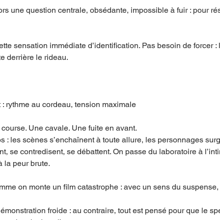
rs une question centrale, obsédante, impossible à fuir : pour résist
ette sensation immédiate d’identification. Pas besoin de forcer : l
ste derrière le rideau.
t : rythme au cordeau, tension maximale
 course. Une cavale. Une fuite en avant.
 : les scènes s’enchaînent à toute allure, les personnages surg
t, se contredisent, se débattent. On passe du laboratoire à l’inti
à la peur brute.
mme on monte un film catastrophe : avec un sens du suspense, d
monstration froide : au contraire, tout est pensé pour que le spe