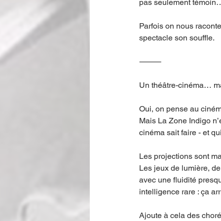
pas seulement témoin…
Parfois on nous raconte.
spectacle son souffle.
⸻
Un théâtre-cinéma… mai
Oui, on pense au ciném
Mais La Zone Indigo n’e
cinéma sait faire - et q
Les projections sont ma
Les jeux de lumière, de 
avec une fluidité presq
intelligence rare : ça a
Ajoute à cela des chor