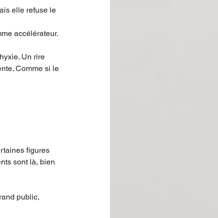
is elle refuse le 
mme accélérateur.
yxie. Un rire 
ente. Comme si le 
ertaines figures 
ts sont là, bien 
rand public, 