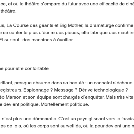
nce, et où le théâtre s’empare du futur avec une efficacité de c
théâtre.
s, La Course des géants et Big Mother, la dramaturge confirme
ne se contente plus d’écrire des pièces, elle fabrique des machine
 surtout : des machines à éveiller.
e pour être confortable
brillant, presque absurde dans sa beauté : un cachalot s’échoue s
nregistreurs. Espionnage ? Message ? Dérive technologique ?
o Marson et son équipe sont chargés d’enquêter. Mais très vite, l
e devient politique. Mortellement politique.
i n’est plus une démocratie. C’est un pays glissant vers le fasci
ups de lois, où les corps sont surveillés, où la peur devient une