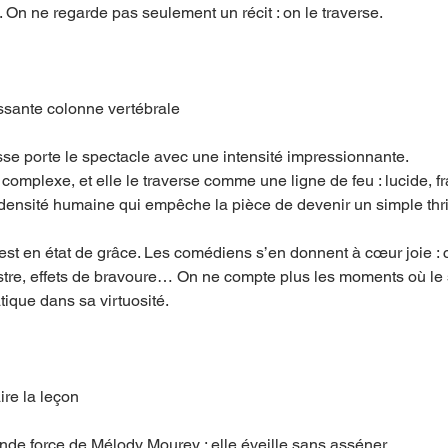
 On ne regarde pas seulement un récit : on le traverse.
ssante colonne vertébrale
se porte le spectacle avec une intensité impressionnante.
complexe, et elle le traverse comme une ligne de feu : lucide, fr
densité humaine qui empêche la pièce de devenir un simple thri
e est en état de grâce. Les comédiens s’en donnent à cœur joie 
istre, effets de bravoure… On ne compte plus les moments où le 
ique dans sa virtuosité.
aire la leçon
rande force de Mélody Mourey : elle éveille sans asséner.