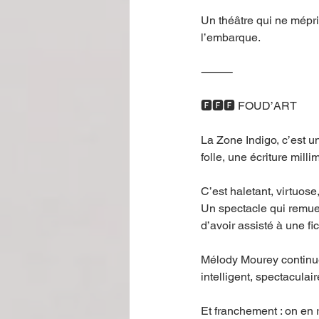
Un théâtre qui ne mépri
l’embarque.
⸻
🅵🅵🅵 FOUD’ART
La Zone Indigo, c’est un
folle, une écriture mil
C’est haletant, virtuose
Un spectacle qui remue, 
d’avoir assisté à une f
Mélody Mourey continue d
intelligent, spectacula
Et franchement : on en