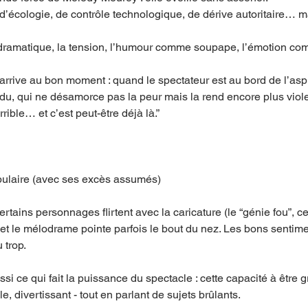
d’écologie, de contrôle technologique, de dérive autoritaire… ma
té dramatique, la tension, l’humour comme soupape, l’émotion co
 arrive au bon moment : quand le spectateur est au bord de l’asph
ndu, qui ne désamorce pas la peur mais la rend encore plus viol
horrible… et c’est peut-être déjà là.”
pulaire (avec ses excès assumés)
certains personnages flirtent avec la caricature (le “génie fou”, c
et le mélodrame pointe parfois le bout du nez. Les bons sentimen
 trop.
i ce qui fait la puissance du spectacle : cette capacité à être g
e, divertissant - tout en parlant de sujets brûlants.