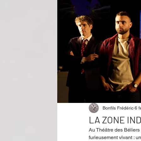
Performance
Rire
Réco
Événement
Validé par Romane
Offre spéciale
Annuaire Théât
Bonfils Frédéric
6 f
LA ZONE INDI
Au Théâtre des Béliers
furieusement vivant : un