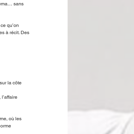
inéma… sans 
 ce qu’on 
s à récit. Des 
ur la côte 
’affaire 
sme, où les 
 norme 