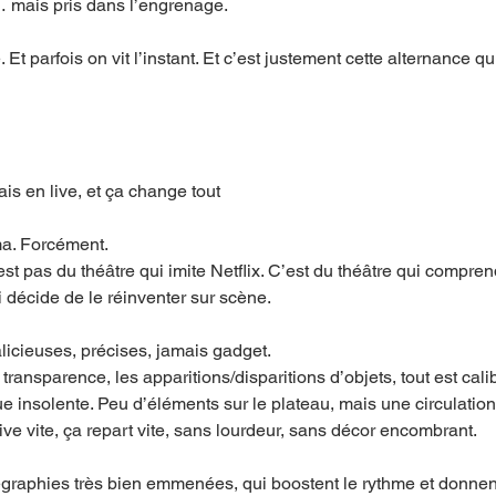
 mais pris dans l’engrenage.
 Et parfois on vit l’instant. Et c’est justement cette alternance q
s en live, et ça change tout
a. Forcément.
st pas du théâtre qui imite Netflix. C’est du théâtre qui compren
ui décide de le réinventer sur scène.
licieuses, précises, jamais gadget.
transparence, les apparitions/disparitions d’objets, tout est calib
ue insolente. Peu d’éléments sur le plateau, mais une circulatio
rrive vite, ça repart vite, sans lourdeur, sans décor encombrant.
égraphies très bien emmenées, qui boostent le rythme et donnen