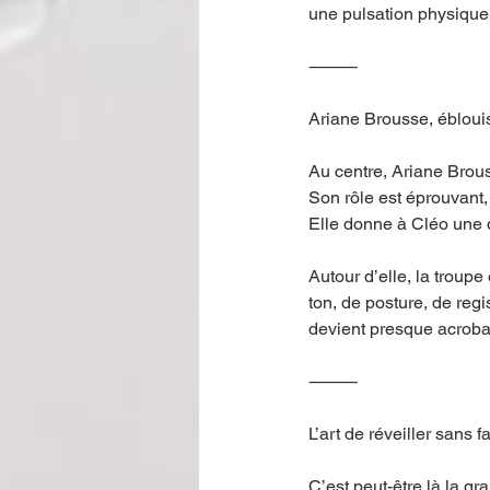
une pulsation physique.
⸻
Ariane Brousse, ébloui
Au centre, Ariane Brous
Son rôle est éprouvant, 
Elle donne à Cléo une 
Autour d’elle, la troup
ton, de posture, de reg
devient presque acrobat
⸻
L’art de réveiller sans f
C’est peut-être là la g