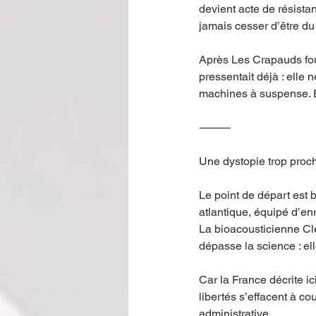
devient acte de résista
jamais cesser d’être du 
Après Les Crapauds fou
pressentait déjà : elle 
machines à suspense. Et
⸻
Une dystopie trop proch
Le point de départ est 
atlantique, équipé d’e
La bioacousticienne Clé
dépasse la science : ell
Car la France décrite ic
libertés s’effacent à co
administrative.