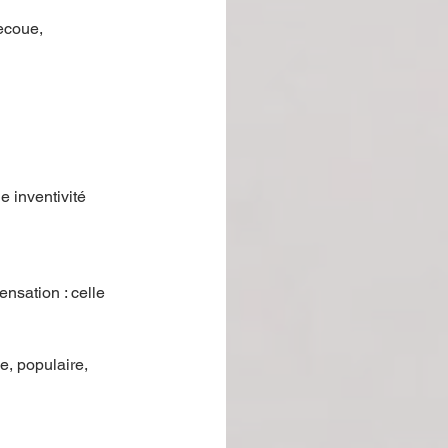
ecoue, 
e inventivité 
ensation : celle 
e, populaire, 