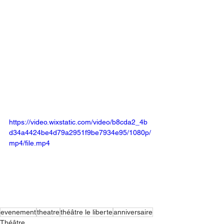
https://video.wixstatic.com/video/b8cda2_4b
d34a4424be4d79a2951f9be7934e95/1080p/
mp4/file.mp4
evenement
theatre
théâtre le liberte
anniversaire
Théâtre