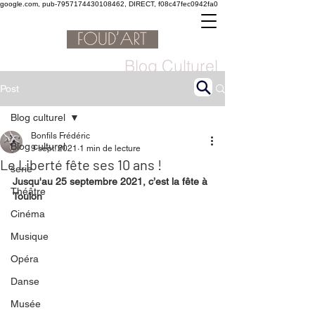
google.com, pub-7957174430108462, DIRECT, f08c47fec0942fa0
Blog Culturel
Post
Blog culturel
Bonfils Frédéric
Blog culturel
9 sept. 2021
1 min de lecture
Le Liberté fête ses 10 ans !
serie
Jusqu'au 25 septembre 2021, c’est la fête à 
Théâtre
Toulon
Cinéma
Musique
Opéra
Danse
Musée