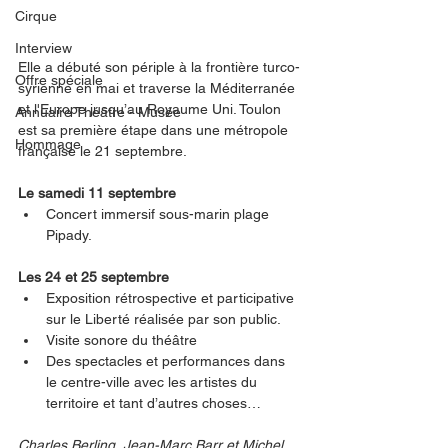
Cirque
Interview
Elle a débuté son périple à la frontière turco-
Offre spéciale
syrienne en mai et traverse la Méditerranée 
et l'Europe jusqu’au Royaume Uni. Toulon 
Annuaire Théâtre - Musée
est sa première étape dans une métropole 
Hommage
française le 21 septembre. 
Le samedi 11 septembre 
Concert immersif sous-marin plage 
Pipady. 
Les 24 et 25 septembre
Exposition rétrospective et participative 
sur le Liberté réalisée par son public. 
Visite sonore du théâtre
Des spectacles et performances dans 
le centre-ville avec les artistes du 
territoire et tant d’autres choses…
Charles Berling, Jean-Marc Barr et Michel 