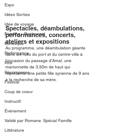
Expo
Idées Sorties
Idée de voyage
Spectacles, déambulations, 
Fooding - Restaurant
performances, concerts, 
ateliers et expositions
Burlesque
Au programme, une déambulation géante 
Performance
dans les rues du port et du centre-ville à 
l’occasion du passage d'Amal, une 
Rire
marionnette de 3,50m de haut qui 
Récompense
représente une petite fille syrienne de 9 ans 
à la recherche de sa mère. 
Festival
Coup de coeur
Instructif
Événement
Validé par Romane. Spécial Famille
Littérature