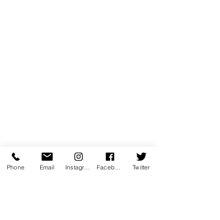
Phone
Email
Instagram
Facebook
Twitter
coup de coeur
performance
Les "Fou" de FOUD'ART
humour
evenement
rire
loufoque
comedie de boulevard
culture chez vous