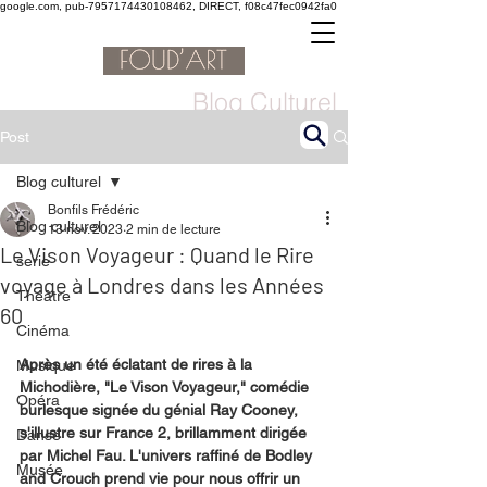
google.com, pub-7957174430108462, DIRECT, f08c47fec0942fa0
Blog Culturel
Post
Blog culturel
Bonfils Frédéric
Blog culturel
13 nov. 2023
2 min de lecture
Le Vison Voyageur : Quand le Rire
serie
voyage à Londres dans les Années
Théâtre
60
Cinéma
Après un été éclatant de rires à la 
Musique
Michodière, "Le Vison Voyageur," comédie 
Opéra
burlesque signée du génial Ray Cooney, 
s'illustre sur France 2, brillamment dirigée 
Danse
par Michel Fau. L'univers raffiné de Bodley 
Musée
and Crouch prend vie pour nous offrir un 