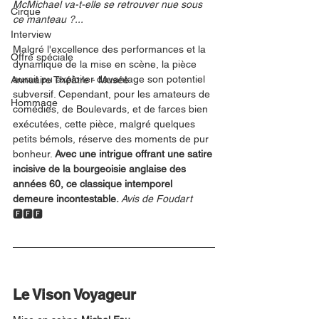
McMichael va-t-elle se retrouver nue sous 
Cirque
ce manteau ?...
Interview
Malgré l'excellence des performances et la 
Offre spéciale
dynamique de la mise en scène, la pièce 
aurait pu exploiter davantage son potentiel 
Annuaire Théâtre - Musée
subversif. Cependant, pour les amateurs de 
Hommage
comédies, de Boulevards, et de farces bien 
exécutées, cette pièce, malgré quelques 
petits bémols, réserve des moments de pur 
bonheur. 
Avec une intrigue offrant une satire 
incisive de la bourgeoisie anglaise des 
années 60, ce classique intemporel 
demeure incontestable. 
Avis de Foudart 
🅵🅵🅵
Le Vison Voyageur