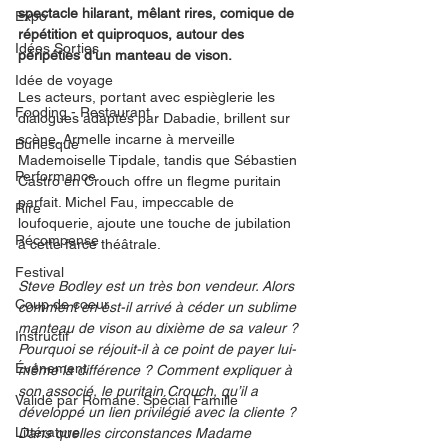
spectacle hilarant, mêlant rires, comique de 
Expo
répétition et quiproquos, autour des 
Idées Sorties
péripéties d'un manteau de vison.
Idée de voyage
Les acteurs, portant avec espièglerie les 
Fooding - Restaurant
dialogues adaptés par Dabadie, brillent sur 
scène. Armelle incarne à merveille 
Burlesque
Mademoiselle Tipdale, tandis que Sébastien 
Performance
Castro en Crouch offre un flegme puritain 
parfait. Michel Fau, impeccable de 
Rire
loufoquerie, ajoute une touche de jubilation 
Récompense
à cette farce théâtrale.
Festival
Steve Bodley est un très bon vendeur. Alors 
Coup de coeur
comment en est-il arrivé à céder un sublime 
manteau de vison au dixième de sa valeur ? 
Instructif
Pourquoi se réjouit-il à ce point de payer lui-
Événement
même la différence ? Comment expliquer à 
son associé, le puritain Crouch, qu’il a 
Validé par Romane. Spécial Famille
développé un lien privilégié avec la cliente ? 
Littérature
Dans quelles circonstances Madame 