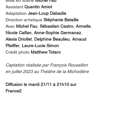
Mise en scène 
Michel Fau
Assistant 
Quentin Amiot
Adaptation 
Jean-Loup Dabadie
Direction artistique 
Stéphanie Bataille
Avec 
Michel Fau
, 
Sébastien Castro
, 
Armelle
, 
Nicole Calfan
, 
Anne-Sophie Germanaz
, 
Alexis Driollet
, 
Delphine Beaulieu
, 
Arnaud 
Pfeiffer
, 
Laure-Lucie Simon
Crédit photo 
Matthew Totaro
Captation réalisée par François Roussillon 
en juillet 2023 au Théâtre de la Michodière
Diffusion le mardi 21/11 à 21h10 sur 
France2