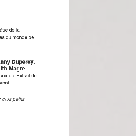
âtre de la 
tés du monde de 
 Anny Duperey
, 
dith Magre
nique. Extrait de 
ront 
plus petits 