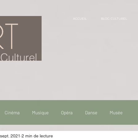
ACCUEIL
BLOG CULTUREL
Culturel
Cinéma
Musique
Opéra
Danse
Musée
sept. 2021
2 min de lecture
 de voyage
Fooding - Restaurant
Burlesque