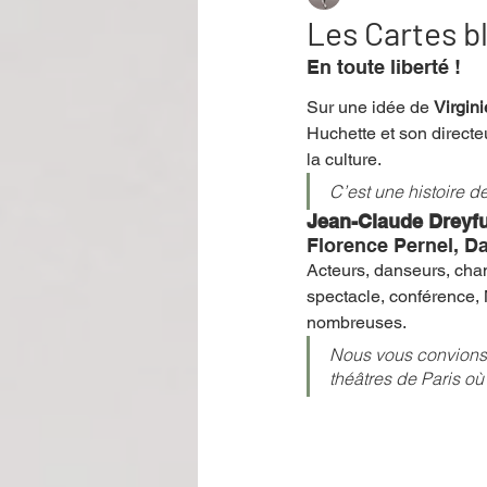
Les Cartes b
En toute liberté !
Performance
Rire
Réco
Sur une idée de 
Virgin
Huchette et son directe
la culture. 
Événement
Validé par Romane
C’est une histoire d
Jean-Claude Dreyfu
Florence Pernel, D
Offre spéciale
Annuaire Théât
Acteurs, danseurs, cha
spectacle, conférence, 
nombreuses. 
Nous vous convions à
théâtres de Paris où