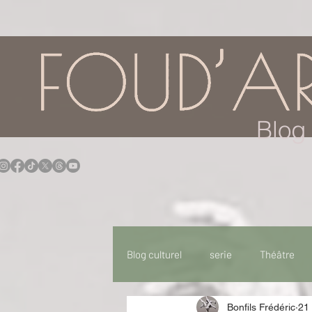
google.com, pub-7957174430108462, DIRECT, f08c47fec0942fa0
Blog 
Blog culturel
serie
Théâtre
Bonfils Frédéric
21 
Expo
Idées Sorties
Idée