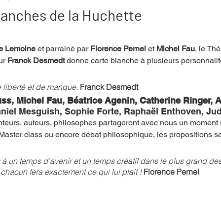
lanches de la Huchette
mpense
Festival
Coup de coeur
Instructif
ie Lemoine
 et parrainé par 
Florence Pernel
 et 
Michel Fau
, le Thé
ur 
Franck Desmedt 
donne carte blanche à plusieurs personnali
. Spécial Famille
Littérature
Cirque
Interview
e liberté et de manque. 
Franck Desmedt 
ss, Michel Fau, Béatrice Agenin, Catherine Ringer,
aniel Mesguish, Sophie Forte, Raphaël Enthoven, Ju
re - Musée
Hommage
nteurs, auteurs, philosophes partageront avec nous un moment u
Master class ou encore débat philosophique, les propositions se
 un temps d’avenir et un temps créatif dans le plus grand des 
 chacun fera exactement ce qui lui plait ! 
Florence Pernel