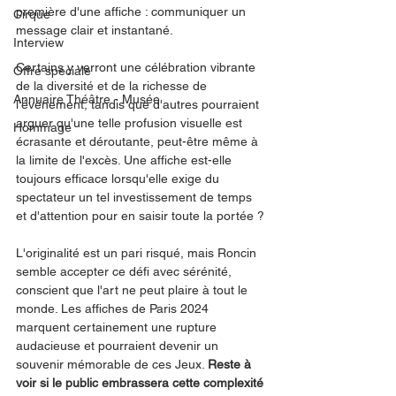
première d'une affiche : communiquer un 
Cirque
message clair et instantané.
Interview
Certains y verront une célébration vibrante 
Offre spéciale
de la diversité et de la richesse de 
Annuaire Théâtre - Musée
l'événement, tandis que d'autres pourraient 
arguer qu'une telle profusion visuelle est 
Hommage
écrasante et déroutante, peut-être même à 
la limite de l'excès. Une affiche est-elle 
toujours efficace lorsqu'elle exige du 
spectateur un tel investissement de temps 
et d'attention pour en saisir toute la portée ?
L'originalité est un pari risqué, mais Roncin 
semble accepter ce défi avec sérénité, 
conscient que l'art ne peut plaire à tout le 
monde. Les affiches de Paris 2024 
marquent certainement une rupture 
audacieuse et pourraient devenir un 
souvenir mémorable de ces Jeux. 
Reste à 
voir si le public embrassera cette complexité 