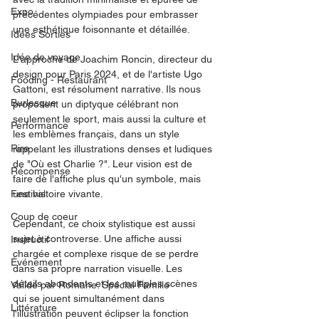
Expo
précédentes olympiades pour embrasser 
une esthétique foisonnante et détaillée.
Idées Sorties
Idée de voyage
L'approche de Joachim Roncin, directeur du 
design pour Paris 2024, et de l'artiste Ugo 
Fooding - Restaurant
Gattoni, est résolument narrative. Ils nous 
Burlesque
proposent un diptyque célébrant non 
seulement le sport, mais aussi la culture et 
Performance
les emblèmes français, dans un style 
Rire
rappelant les illustrations denses et ludiques 
de "Où est Charlie ?". Leur vision est de 
Récompense
faire de l'affiche plus qu'un symbole, mais 
Festival
une histoire vivante.
Coup de coeur
Cependant, ce choix stylistique est aussi 
sujet à controverse. Une affiche aussi 
Instructif
chargée et complexe risque de se perdre 
Événement
dans sa propre narration visuelle. Les 
détails abondants et les multiples scènes 
Validé par Romane. Spécial Famille
qui se jouent simultanément dans 
Littérature
l'illustration peuvent éclipser la fonction 