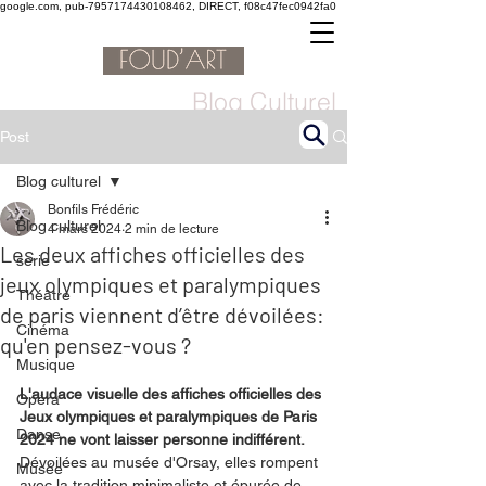
google.com, pub-7957174430108462, DIRECT, f08c47fec0942fa0
Blog Culturel
Post
Blog culturel
Bonfils Frédéric
Blog culturel
4 mars 2024
2 min de lecture
Les deux affiches officielles des
serie
jeux olympiques et paralympiques
Théâtre
de paris viennent d’être dévoilées:
Cinéma
qu'en pensez-vous ?
Musique
L'audace visuelle des affiches officielles des 
Opéra
Jeux olympiques et paralympiques de Paris 
Danse
2024 ne vont laisser personne indifférent. 
Dévoilées au musée d'Orsay, elles rompent 
Musée
avec la tradition minimaliste et épurée de 