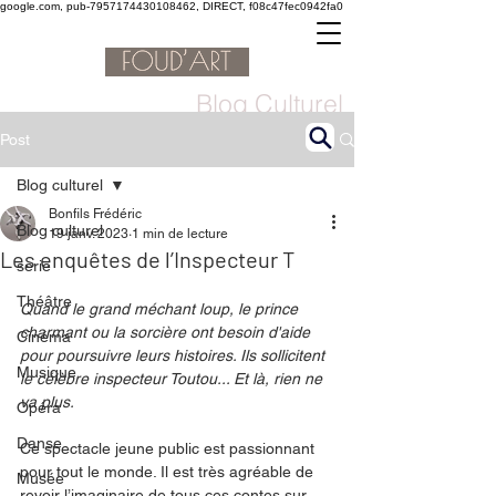
google.com, pub-7957174430108462, DIRECT, f08c47fec0942fa0
Blog Culturel
Post
Blog culturel
Bonfils Frédéric
Blog culturel
19 janv. 2023
1 min de lecture
Les enquêtes de l’Inspecteur T
serie
Théâtre
Quand le grand méchant loup, le prince 
charmant ou la sorcière ont besoin d'aide 
Cinéma
pour poursuivre leurs histoires. Ils sollicitent 
Musique
le célèbre inspecteur Toutou... Et là, rien ne 
va plus.
Opéra
Danse
Ce spectacle jeune public est passionnant 
pour tout le monde. Il est très agréable de 
Musée
revoir l’imaginaire de tous ces contes sur 