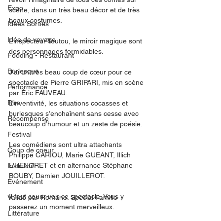
Expo
scène, dans un très beau décor et de très 
beaux costumes. 
Idées Sorties
Idée de voyage
L’inspecteur Toutou, le miroir magique sont 
des personnages formidables. 
Fooding - Restaurant
Burlesque
J’ai un très beau coup de cœur pour ce 
spectacle de Pierre GRIPARI, mis en scène 
Performance
par Éric FAUVEAU. 
Rire
L’inventivité, les situations cocasses et 
burlesques s’enchaînent sans cesse avec 
Récompense
beaucoup d’humour et un zeste de poésie. 
Festival
Les comédiens sont ultra attachants 
Coup de coeur
Philippe CARIOU, Marie GUEANT, Illich 
L'HENORET et en alternance Stéphane 
Instructif
BOUBY, Damien JOUILLEROT. 
Événement
Il faut courir voir ce spectacle. Vous y 
Validé par Romane. Spécial Famille
passerez un moment merveilleux. 
Littérature