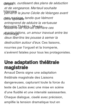
amants, ourdissent des plans de séduction 
Cirque
et de vengeance. Merteuil souhaite 
Interview
pervertir la jeune Cécile de Volanges avant 
son mariage, tandis que Valmont 
Offre spéciale
entreprend de séduire la vertueuse 
Annuaire Théâtre - Musée
Madame de Tourvel. Derrière ces 
manipulations, un amour inavoué entre les 
Hommage
deux libertins les pousse à semer la 
destruction autour d’eux. 
Ces liaisons, 
nourries par l’orgueil et la tromperie, 
s’avèrent fatales pour tous les protagonistes.
Une adaptation théâtrale 
magistrale
Arnaud Denis signe une adaptation 
théâtrale magistrale des Liaisons 
dangereuses, capturant toute la force du 
texte de Laclos avec une mise en scène 
d’une fluidité et une intensité saisissantes. 
Chaque dialogue, ciselé avec précision, 
amplifie la tension dramatique tout en 