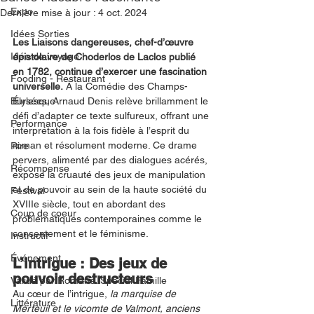
Expo
Dernière mise à jour :
4 oct. 2024
Idées Sorties
Les Liaisons dangereuses, chef-d’œuvre 
Idée de voyage
épistolaire de Choderlos de Laclos publié 
en 1782, continue d’exercer une fascination 
Fooding - Restaurant
universelle.
 À la Comédie des Champs-
Burlesque
Élysées, Arnaud Denis relève brillamment le 
défi d’adapter ce texte sulfureux, offrant une 
Performance
interprétation à la fois fidèle à l’esprit du 
roman et résolument moderne. Ce drame 
Rire
pervers, alimenté par des dialogues acérés, 
Récompense
expose la cruauté des jeux de manipulation 
et de pouvoir au sein de la haute société du 
Festival
XVIIIe siècle, tout en abordant des 
Coup de coeur
problématiques contemporaines comme le 
consentement et le féminisme.
Instructif
Événement
L’intrigue : Des jeux de 
pouvoir destructeurs
Validé par Romane. Spécial Famille
Au cœur de l’intrigue, 
la marquise de 
Littérature
Merteuil et le vicomte de Valmont, anciens 