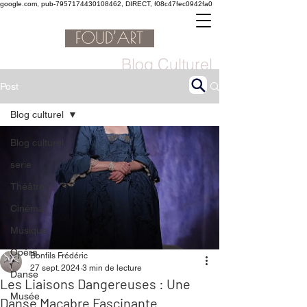
google.com, pub-7957174430108462, DIRECT, f08c47fec0942fa0
Blog Culturel
Post
Blog culturel
Blog culturel
serie
Théâtre
Cinéma
Musique
Opéra
Bonfils Frédéric
27 sept. 2024
3 min de lecture
Danse
Les Liaisons Dangereuses : Une
Musée
Danse Macabre Fascinante