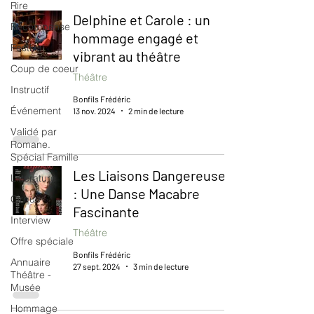
Rire
Delphine et Carole : un
Récompense
hommage engagé et
Festival
vibrant au théâtre
Coup de coeur
Théâtre
Instructif
Bonfils Frédéric
Événement
13 nov. 2024
2 min de lecture
Validé par
Romane.
Spécial Famille
Les Liaisons Dangereuses
Littérature
: Une Danse Macabre
Cirque
Fascinante
Interview
Théâtre
Offre spéciale
Bonfils Frédéric
Annuaire
27 sept. 2024
3 min de lecture
Théâtre -
Musée
Hommage