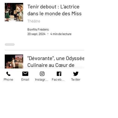
Tenir debout : L’actrice
dans le monde des Miss
Théâtre
Bonfils Frédéric
20 sept. 2024
4 min de lecture
"Dévorante", une Odyssée
Culinaire au Cœur de
l’Intime
Théâtre
Phone
Email
Instagram
Facebook
Twitter
Bonfils Frédéric
6 juil. 2024
2 min de lecture
Le Mariage Forcé de