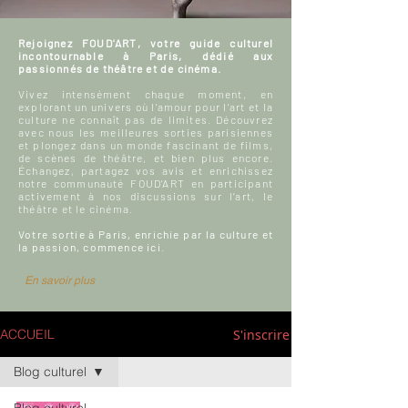
Rejoignez FOUD'ART, votre guide culturel
incontournable à Paris, dédié aux
passionnés de théâtre et de cinéma.
Vivez intensément chaque moment, en
explorant un univers où l'amour pour l'art et la
culture ne connaît pas de limites. Découvrez
avec nous les meilleures sorties parisiennes
et plongez dans un monde fascinant de films,
de scènes de théâtre, et bien plus encore.
Échangez, partagez vos avis et enrichissez
notre communauté FOUD'ART en participant
activement à nos discussions sur l’art, le
théâtre et le cinéma.
Votre sortie à Paris, enrichie par la culture et
la passion, commence ici.
En savoir plus
S'inscrire
ACCUEIL
Blog culturel