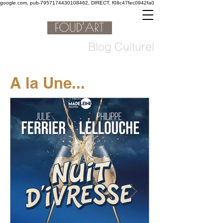
google.com, pub-7957174430108462, DIRECT, f08c47fec0942fa0
Blog Culturel
A la Une...