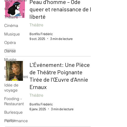
Blog culturel
Peau d’homme – Ode
queer et renaissance de la
serie
liberté
Théâtre
Théâtre
Cinéma
Musique
Bonfils Frédéric
9 oct. 2025
3 min de lecture
Opéra
Danse
Musée
L'Événement: Une Pièce
Expo
de Théâtre Poignante
Idées Sorties
Tirée de l'Œuvre d'Annie
Idée de
Ernaux
voyage
Théâtre
Fooding -
Restaurant
Bonfils Frédéric
6 janv. 2025
3 min de lecture
Burlesque
Performance