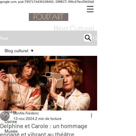
google.com, pub-7957174430108462, DIRECT, f08c47fec0942fa0
Blog Culturel
Post
Blog culturel
Blog culturel
serie
Théâtre
Cinéma
Musique
Opéra
Bonfils Frédéric
13 nov. 2024
2 min de lecture
Danse
Delphine et Carole : un hommage
Musée
engagé et vibrant au théâtre