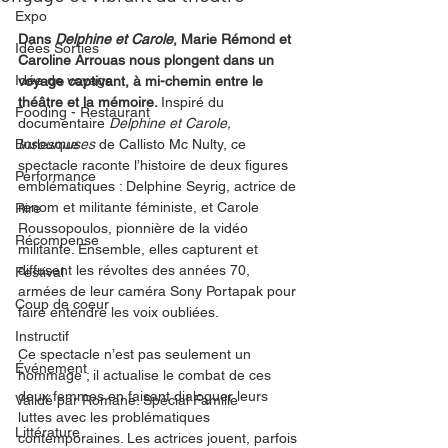
Expo
Dans 
Delphine et Carole
, Marie Rémond et 
Idées Sorties
Caroline Arrouas nous plongent dans un 
Idée de voyage
voyage captivant, à mi-chemin entre le 
théâtre et la mémoire. 
Inspiré du 
Fooding - Restaurant
documentaire 
Delphine et Carole, 
Burlesque
Insoumuses
 de Callisto Mc Nulty, ce 
spectacle raconte l’histoire de deux figures 
Performance
emblématiques : Delphine Seyrig, actrice de 
renom et militante féministe, et Carole 
Rire
Roussopoulos, pionnière de la vidéo 
Récompense
militante. Ensemble, elles capturent et 
diffusent les révoltes des années 70, 
Festival
armées de leur caméra Sony Portapak pour 
Coup de coeur
faire entendre les voix oubliées.
Instructif
Ce spectacle n’est pas seulement un 
Événement
hommage ; il actualise le combat de ces 
deux femmes en faisant dialoguer leurs 
Validé par Romane. Spécial Famille
luttes avec les problématiques 
Littérature
contemporaines. Les actrices jouent, parfois 