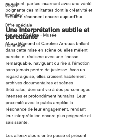
parodient, parfois incarnent avec une vérité 
Cirque
poignante ces militantes dont la créativité et 
Interview
la colère résonnent encore aujourd’hui.
Offre spéciale
Une interprétation subtile et 
Annuaire Théâtre - Musée
percutante
Marie Rémond et Caroline Arrouas brillent 
Hommage
dans cette mise en scène où elles mêlent 
parodie et réalisme avec une finesse 
remarquable, naviguant du rire à l’émotion 
sans jamais perdre de justesse. Avec un 
regard aiguisé, elles croisent habilement 
archives documentaires et scènes 
théâtrales, donnant vie à des personnages 
intenses et profondément humains. Leur 
proximité avec le public amplifie la 
résonance de leur engagement, rendant 
leur interprétation encore plus poignante et 
saisissante.
Les allers-retours entre passé et présent 